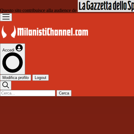
Questo sito contribuisce alla audience de
Accedi
Modifica profilo
Logout
Cerca