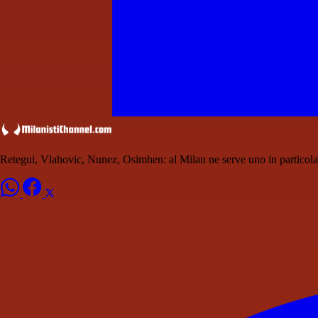
Retegui, Vlahovic, Nunez, Osimhen: al Milan ne serve uno in particola