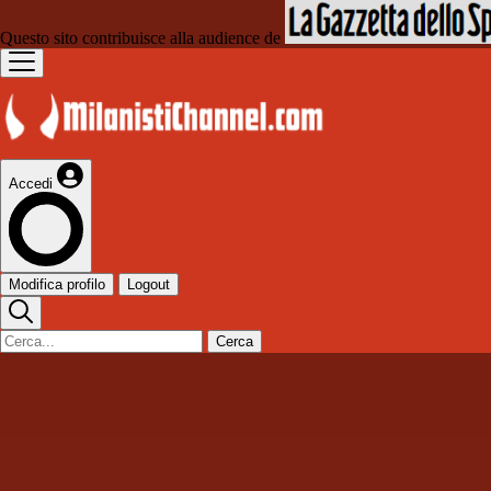
Questo sito contribuisce alla audience de
Accedi
Modifica profilo
Logout
Cerca