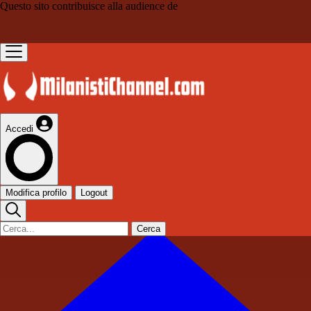
Questo sito contribuisce alla audience de
Accedi
Modifica profilo
Logout
Cerca