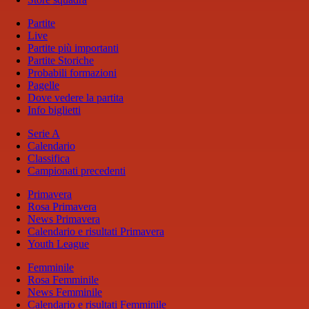
Partite
Live
Partite più importanti
Partite Storiche
Probabili formazioni
Pagelle
Dove vedere la partita
Info biglietti
Serie A
Calendario
Classifica
Campionati precedenti
Primavera
Rosa Primavera
News Primavera
Calendario e risultati Primavera
Youth League
Femminile
Rosa Femminile
News Femminile
Calendario e risultati Femminile