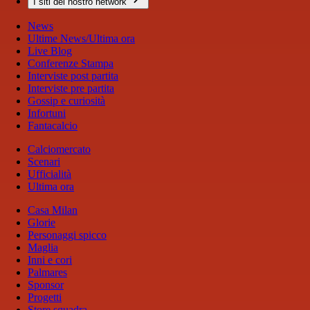
I siti del nostro network
News
Ultime News/Ultima ora
Live Blog
Conferenze Stampa
Interviste post partita
Interviste pre partita
Gossip e curiosità
Infortuni
Fantacalcio
Calciomercato
Scenari
Ufficialità
Ultima ora
Casa Milan
Glorie
Personaggi spicco
Maglia
Inni e cori
Palmares
Sponsor
Progetti
Store squadra