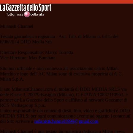
Milanisti Channel
Testata giornalistica registrata - Aut. Trib. di Milano n. 6415 del
6/06/2024 DDD Media Srls
Direttore Responsabile: Marco Torretta
Vice Direttore: Max Bambara.
Sito non ufficiale e non connesso all' associazione calcio Milan.
Marchio e logo dell' AC Milan sono di esclusiva proprietà di A.C.
Milan S.p.A.
Il sito MilanistiChannel.com di titolarità di DDD MEDIA SRLS via
delle Risaie 3, 20079 Basiglio (Milano), C.F./P.IVA 10837110963, è
partner de La Gazzetta dello Sport e affiliato al network Gazzanet di
RCS Mediagroup S.p.a..
Unico responsabile dei contenuti (testi, foto, video e grafiche) è DDD
MEDIA SRLS; per ogni comunicazione avente ad oggetto i contenuti
del Sito scrivere a
milanistichannel1899@gmail.com
Milanisti Channel è una testata giornalistica dedicata a Milan news,