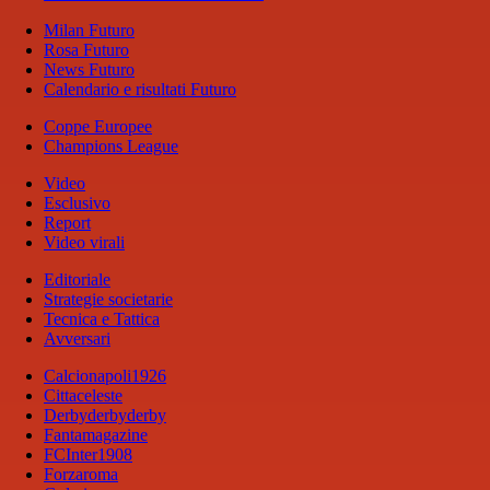
Milan Futuro
Rosa Futuro
News Futuro
Calendario e risultati Futuro
Coppe Europee
Champions League
Video
Esclusivo
Report
Video virali
Editoriale
Strategie societarie
Tecnica e Tattica
Avversari
Calcionapoli1926
Cittaceleste
Derbyderbyderby
Fantamagazine
FCInter1908
Forzaroma