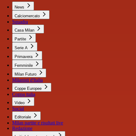
News
Calciomercato
Squadra
Casa Milan
Partite
Serie A
Primavera
Femminile
Milan Futuro
Milanisti d'Italia
Coppe Europee
Coppa italia
Video
Social
Editoriale
Milan partite e risultati live
Redazione