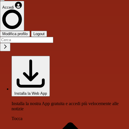
Accedi
Modifica profilo
Logout
Installa la Web App
Installa la nostra App gratuita e accedi più velocemente alle
notizie
Tocca