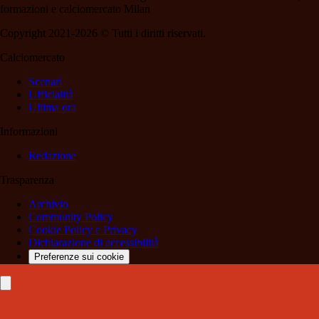
formazioni e calciomercato Milan
Copyright 2021-2026 © Tutti i diritti riservati.
Calciomercato
Scenari
Ufficialità
Ultima ora
Informazioni
Redazione
Trasparenza
Archivio
Community Policy
Cookie Policy e Privacy
Dichiarazione di accessibilità
Preferenze sui cookie