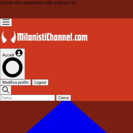
Questo sito contribuisce alla audience de
Accedi
Modifica profilo
Logout
Cerca