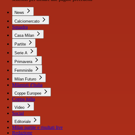
News
Calciomercato
Squadra
Casa Milan
Partite
Serie A
Primavera
Femminile
Milan Futuro
Milanisti d'Italia
Coppe Europee
Coppa italia
Video
Social
Editoriale
Milan partite e risultati live
Redazione