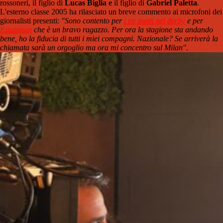
rossoneri, il figlio di
Lucas Biglia e
il figlio di
Gabriel Paletta
.
L'esterno classe 2005 ha rilasciato un breve commento ai microfoni dei
giornalisti presenti:
"Sono contento per
i tre punti nel derby
e per
Estupinan
che è un bravo ragazzo. Per ora la stagione sta andando
bene, ho la fiducia di tutti i miei compagni. Nazionale? Se arriverà la
chiamata sarà un orgoglio ma ora mi concentro sul Milan"
.