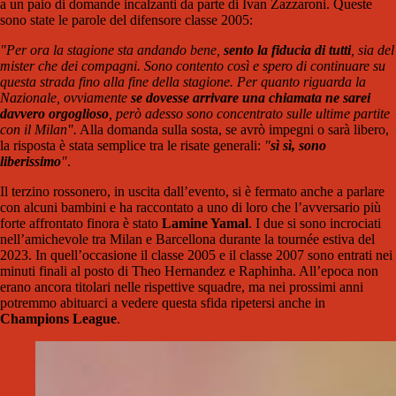
a un paio di domande incalzanti da parte di Ivan Zazzaroni. Queste
sono state le parole del difensore classe 2005:
"Per ora la stagione sta andando bene,
sento la fiducia di tutti
, sia del
mister che dei compagni. Sono contento così e spero di continuare su
questa strada fino alla fine della stagione. Per quanto riguarda la
Nazionale, ovviamente
se dovesse arrivare una chiamata ne sarei
davvero orgoglioso
, però adesso sono concentrato sulle ultime partite
con il Milan".
Alla domanda sulla sosta, se avrò impegni o sarà libero,
la risposta è stata semplice tra le risate generali:
"
sì sì, sono
liberissimo
"
.
Il terzino rossonero, in uscita dall’evento, si è fermato anche a parlare
con alcuni bambini e ha raccontato a uno di loro che l’avversario più
forte affrontato finora è stato
Lamine Yamal
. I due si sono incrociati
nell’amichevole tra Milan e Barcellona durante la tournée estiva del
2023. In quell’occasione il classe 2005 e il classe 2007 sono entrati nei
minuti finali al posto di Theo Hernandez e Raphinha. All’epoca non
erano ancora titolari nelle rispettive squadre, ma nei prossimi anni
potremmo abituarci a vedere questa sfida ripetersi anche in
Champions League
.