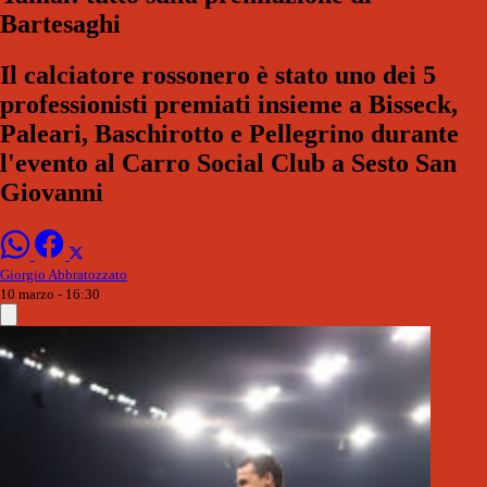
Bartesaghi
Il calciatore rossonero è stato uno dei 5
professionisti premiati insieme a Bisseck,
Paleari, Baschirotto e Pellegrino durante
l'evento al Carro Social Club a Sesto San
Giovanni
Giorgio Abbratozzato
10 marzo - 16:30