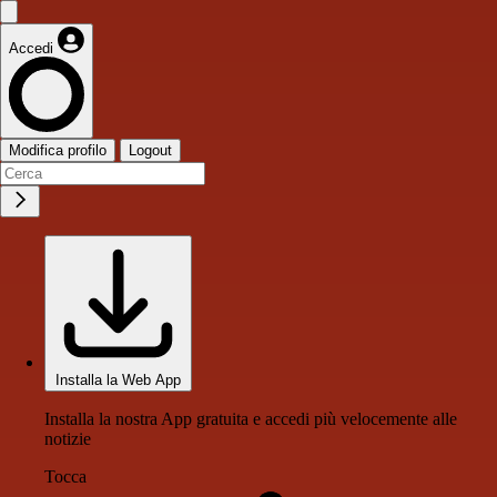
Accedi
Modifica profilo
Logout
Installa la Web App
Installa la nostra App gratuita e accedi più velocemente alle
notizie
Tocca