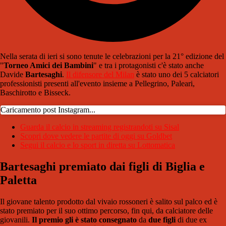
Nella serata di ieri si sono tenute le celebrazioni per la 21° edizione del
"
Torneo Amici dei Bambini
" e tra i protagonisti c'è stato anche
Davide
Bartesaghi
.
Il difensore del Milan
è stato uno dei 5 calciatori
professionisti presenti all'evento insieme a Pellegrino, Paleari,
Baschirotto e Bisseck.
Caricamento post Instagram...
Guarda il calcio in streaming registrandoti su Sisal
Scopri dove vedere le partite di oggi su Goldbet
Segui il calcio e lo sport in diretta su Lottomatica
Bartesaghi premiato dai figli di Biglia e
Paletta
Il giovane talento prodotto dal vivaio rossoneri è salito sul palco ed è
stato premiato per il suo ottimo percorso, fin qui, da calciatore delle
giovanili.
Il premio gli è stato consegnato
da
due figli
di due ex