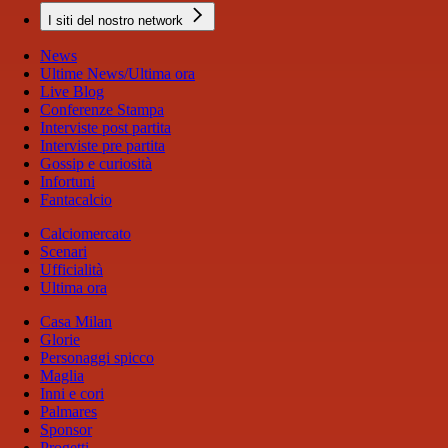
I siti del nostro network
News
Ultime News/Ultima ora
Live Blog
Conferenze Stampa
Interviste post partita
Interviste pre partita
Gossip e curiosità
Infortuni
Fantacalcio
Calciomercato
Scenari
Ufficialità
Ultima ora
Casa Milan
Glorie
Personaggi spicco
Maglia
Inni e cori
Palmares
Sponsor
Progetti