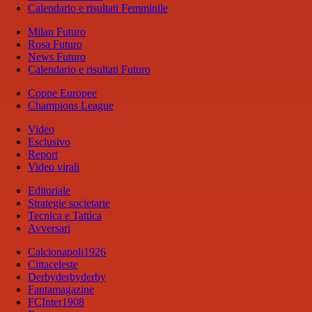
Calendario e risultati Femminile
Milan Futuro
Rosa Futuro
News Futuro
Calendario e risultati Futuro
Coppe Europee
Champions League
Video
Esclusivo
Report
Video virali
Editoriale
Strategie societarie
Tecnica e Tattica
Avversari
Calcionapoli1926
Cittaceleste
Derbyderbyderby
Fantamagazine
FCInter1908