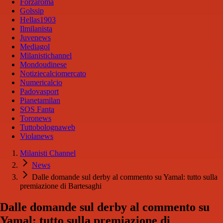
Forzaroma
Golssip
Hellas1903
Ilmilanista
Juvenews
Mediagol
Milanistichannel
Mondoudinese
Notiziecalciomercato
Numericalcio
Padovasport
Pianetamilan
SOS Fanta
Toronews
Tuttobolognaweb
Violanews
Milanisti Channel
News
Dalle domande sul derby al commento su Yamal: tutto sulla
premiazione di Bartesaghi
Dalle domande sul derby al commento su
Yamal: tutto sulla premiazione di