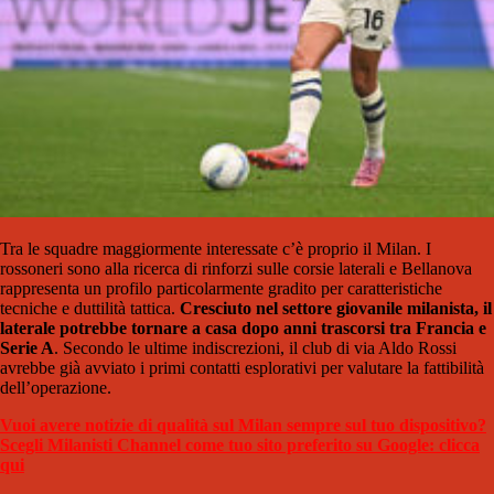
Tra le squadre maggiormente interessate c’è proprio il Milan. I
rossoneri sono alla ricerca di rinforzi sulle corsie laterali e Bellanova
rappresenta un profilo particolarmente gradito per caratteristiche
tecniche e duttilità tattica.
Cresciuto nel settore giovanile milanista, il
laterale potrebbe tornare a casa dopo anni trascorsi tra Francia e
Serie A
. Secondo le ultime indiscrezioni, il club di via Aldo Rossi
avrebbe già avviato i primi contatti esplorativi per valutare la fattibilità
dell’operazione.
Vuoi avere notizie di qualità sul Milan sempre sul tuo dispositivo?
Scegli Milanisti Channel come tuo sito preferito su Google: clicca
qui