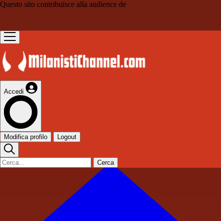
Questo sito contribuisce alla audience de
Accedi
Modifica profilo
Logout
Cerca