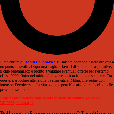
L’avventura di
Raoul Bellanova
all’Atalanta potrebbe essere arrivata a
un punto di svolta. Dopo una stagione ben al di sotto delle aspettative,
il club bergamasco è pronto a valutare eventuali offerte per l’esterno
classe 2000, finito nel mirino di diverse società italiane e straniere. Tra
queste, particolare attenzione va riservata al Milan, che segue con
interesse l’evolversi della situazione e potrebbe affondare il colpo nelle
prossime settimane.
Scopri come vedere tantissimi eventi in streaming gratis su
BET365, clicca qui
Bellanova di nuovo rossonero? Le ultime e