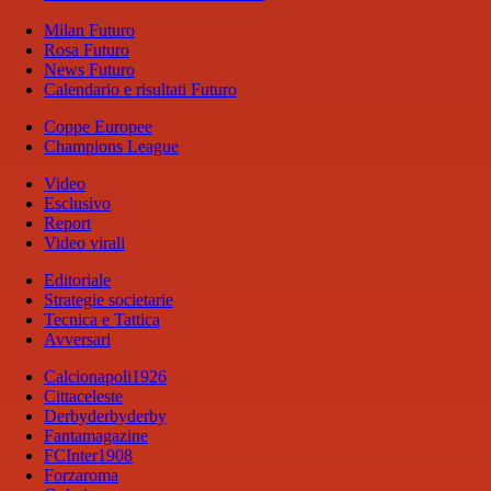
Milan Futuro
Rosa Futuro
News Futuro
Calendario e risultati Futuro
Coppe Europee
Champions League
Video
Esclusivo
Report
Video virali
Editoriale
Strategie societarie
Tecnica e Tattica
Avversari
Calcionapoli1926
Cittaceleste
Derbyderbyderby
Fantamagazine
FCInter1908
Forzaroma