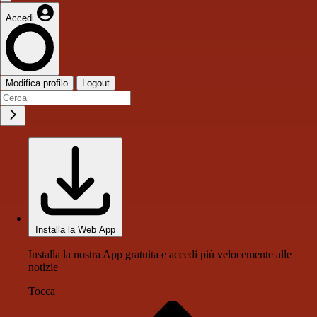
Accedi
Modifica profilo
Logout
Installa la Web App
Installa la nostra App gratuita e accedi più velocemente alle
notizie
Tocca