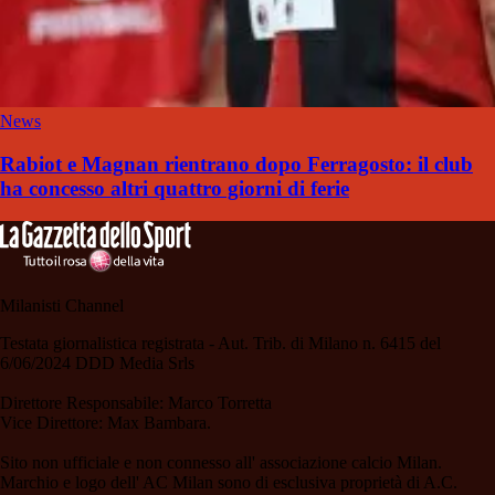
News
Rabiot e Magnan rientrano dopo Ferragosto: il club
ha concesso altri quattro giorni di ferie
Milanisti Channel
Testata giornalistica registrata - Aut. Trib. di Milano n. 6415 del
6/06/2024 DDD Media Srls
Direttore Responsabile: Marco Torretta
Vice Direttore: Max Bambara.
Sito non ufficiale e non connesso all' associazione calcio Milan.
Marchio e logo dell' AC Milan sono di esclusiva proprietà di A.C.