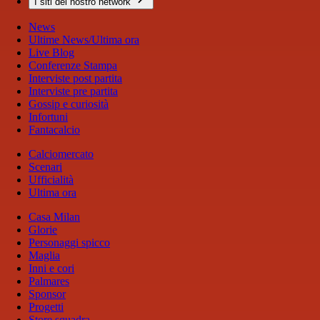
I siti del nostro network
News
Ultime News/Ultima ora
Live Blog
Conferenze Stampa
Interviste post partita
Interviste pre partita
Gossip e curiosità
Infortuni
Fantacalcio
Calciomercato
Scenari
Ufficialità
Ultima ora
Casa Milan
Glorie
Personaggi spicco
Maglia
Inni e cori
Palmares
Sponsor
Progetti
Store squadra