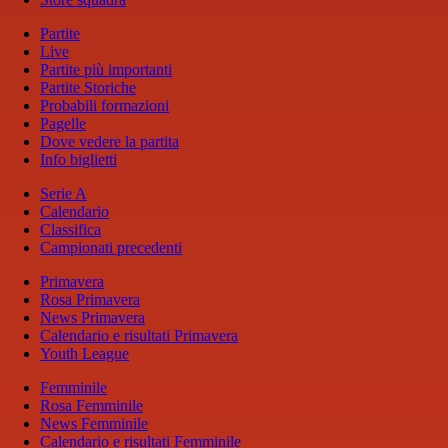
Partite
Live
Partite più importanti
Partite Storiche
Probabili formazioni
Pagelle
Dove vedere la partita
Info biglietti
Serie A
Calendario
Classifica
Campionati precedenti
Primavera
Rosa Primavera
News Primavera
Calendario e risultati Primavera
Youth League
Femminile
Rosa Femminile
News Femminile
Calendario e risultati Femminile