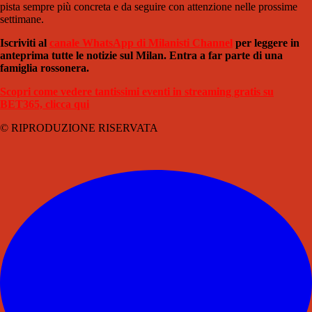
pista sempre più concreta e da seguire con attenzione nelle prossime
settimane.
Iscriviti al
canale WhatsApp di Milanisti Channel
per leggere in
anteprima tutte le notizie sul Milan. Entra a far parte di una
famiglia rossonera.
Scopri come vedere tantissimi eventi in streaming gratis su
BET365, clicca qui
© RIPRODUZIONE RISERVATA