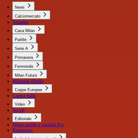
News
Calciomercato
Squadra
Casa Milan
Partite
Serie A
Primavera
Femminile
Milan Futuro
Milanisti d'Italia
Coppe Europee
Coppa italia
Video
Social
Editoriale
Milan partite e risultati live
Redazione