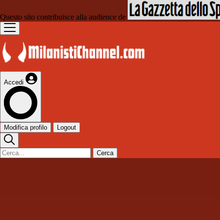
Questo sito contribuisce alla audience de
Accedi
Modifica profilo
Logout
Cerca