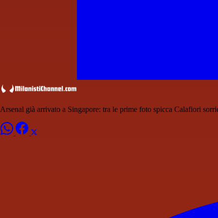
Arsenal già arrivato a Singapore: tra le prime foto spicca Calafiori sorr