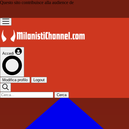
Questo sito contribuisce alla audience de
Accedi
Modifica profilo
Logout
Cerca