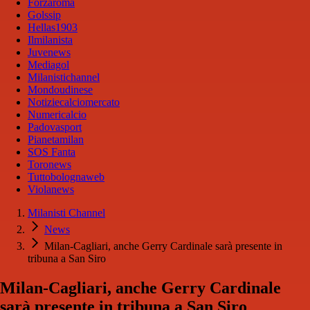
Forzaroma
Golssip
Hellas1903
Ilmilanista
Juvenews
Mediagol
Milanistichannel
Mondoudinese
Notiziecalciomercato
Numericalcio
Padovasport
Pianetamilan
SOS Fanta
Toronews
Tuttobolognaweb
Violanews
Milanisti Channel
News
Milan-Cagliari, anche Gerry Cardinale sarà presente in
tribuna a San Siro
Milan-Cagliari, anche Gerry Cardinale
sarà presente in tribuna a San Siro