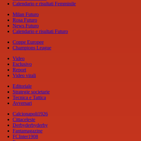
Calendario e risultati Femminile
Milan Futuro
Rosa Futuro
News Futuro
Calendario e risultati Futuro
Coppe Europee
Champions League
Video
Esclusivo
Report
Video virali
Editoriale
Strategie societarie
Tecnica e Tattica
Avversari
Calcionapoli1926
Cittaceleste
Derbyderbyderby
Fantamagazine
FCInter1908