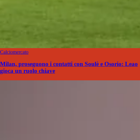
Calciomercato
Milan, proseguono i contatti con Soulè e Osorio: Leao
gioca un ruolo chiave