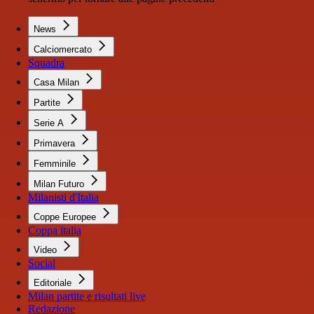
News
Calciomercato
Squadra
Casa Milan
Partite
Serie A
Primavera
Femminile
Milan Futuro
Milanisti d'Italia
Coppe Europee
Coppa italia
Video
Social
Editoriale
Milan partite e risultati live
Redazione