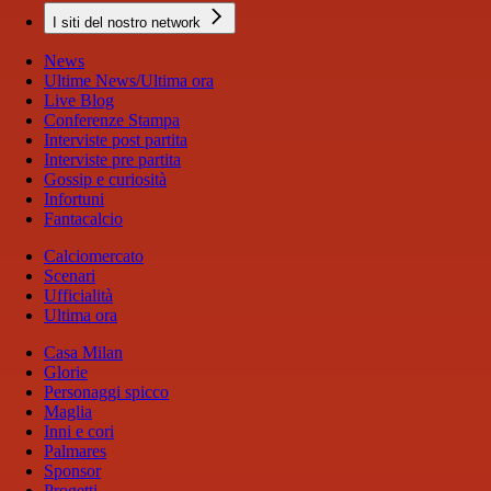
I siti del nostro network
News
Ultime News/Ultima ora
Live Blog
Conferenze Stampa
Interviste post partita
Interviste pre partita
Gossip e curiosità
Infortuni
Fantacalcio
Calciomercato
Scenari
Ufficialità
Ultima ora
Casa Milan
Glorie
Personaggi spicco
Maglia
Inni e cori
Palmares
Sponsor
Progetti