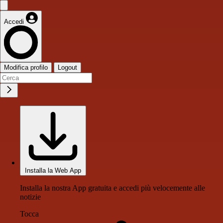
Accedi
Modifica profilo
Logout
Installa la Web App
Installa la nostra App gratuita e accedi più velocemente alle
notizie
Tocca