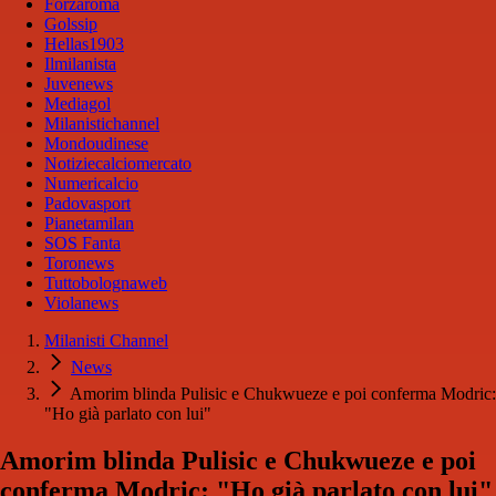
Forzaroma
Golssip
Hellas1903
Ilmilanista
Juvenews
Mediagol
Milanistichannel
Mondoudinese
Notiziecalciomercato
Numericalcio
Padovasport
Pianetamilan
SOS Fanta
Toronews
Tuttobolognaweb
Violanews
Milanisti Channel
News
Amorim blinda Pulisic e Chukwueze e poi conferma Modric:
"Ho già parlato con lui"
Amorim blinda Pulisic e Chukwueze e poi
conferma Modric: "Ho già parlato con lui"