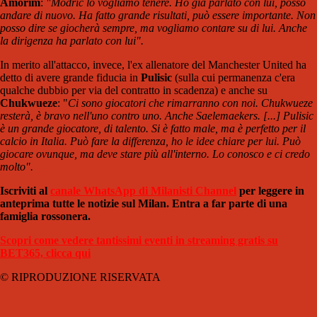
Amorim
:
"Modric lo vogliamo tenere. Ho già parlato con lui, posso
andare di nuovo. Ha fatto grande risultati, può essere importante. Non
posso dire se giocherà sempre, ma vogliamo contare su di lui. Anche
la dirigenza ha parlato con lui".
In merito all'attacco, invece, l'ex allenatore del Manchester United ha
detto di avere grande fiducia in
Pulisic
(sulla cui permanenza c'era
qualche dubbio per via del contratto in scadenza) e anche su
Chukwueze
: "
Ci sono giocatori che rimarranno con noi. Chukwueze
resterà, è bravo nell'uno contro uno. Anche Saelemaekers. [...]
Pulisic
è un grande giocatore, di talento. Si è fatto male, ma è perfetto per il
calcio in Italia. Può fare la differenza, ho le idee chiare per lui. Può
giocare ovunque, ma deve stare più all'interno. Lo conosco e ci credo
molto".
Iscriviti al
canale WhatsApp di Milanisti Channel
per leggere in
anteprima tutte le notizie sul Milan. Entra a far parte di una
famiglia rossonera.
Scopri come vedere tantissimi eventi in streaming gratis su
BET365, clicca qui
© RIPRODUZIONE RISERVATA