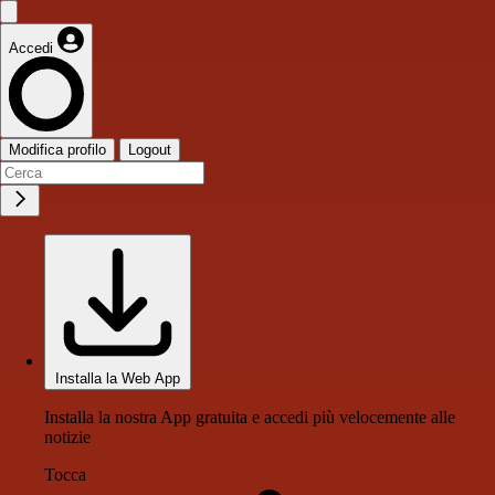
Accedi
Modifica profilo
Logout
Installa la Web App
Installa la nostra App gratuita e accedi più velocemente alle
notizie
Tocca