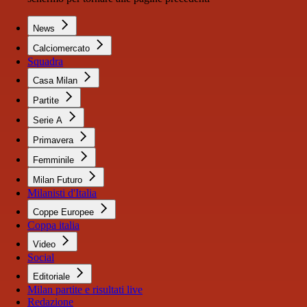
News
Calciomercato
Squadra
Casa Milan
Partite
Serie A
Primavera
Femminile
Milan Futuro
Milanisti d'Italia
Coppe Europee
Coppa italia
Video
Social
Editoriale
Milan partite e risultati live
Redazione