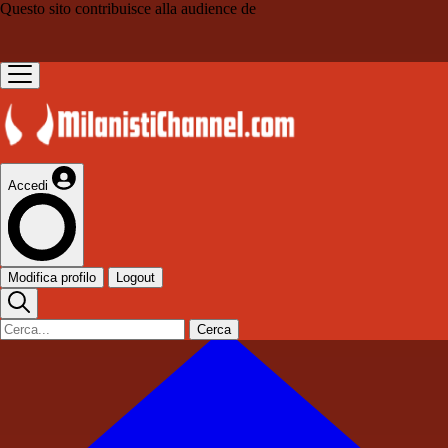
Questo sito contribuisce alla audience de
Accedi
Modifica profilo
Logout
Cerca