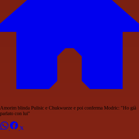
Amorim blinda Pulisic e Chukwueze e poi conferma Modric: "Ho già
parlato con lui"