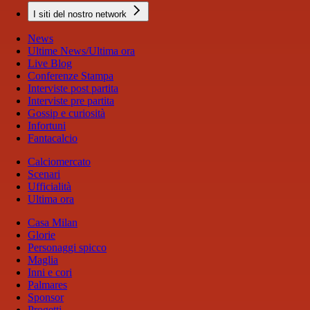
I siti del nostro network
News
Ultime News/Ultima ora
Live Blog
Conferenze Stampa
Interviste post partita
Interviste pre partita
Gossip e curiosità
Infortuni
Fantacalcio
Calciomercato
Scenari
Ufficialità
Ultima ora
Casa Milan
Glorie
Personaggi spicco
Maglia
Inni e cori
Palmares
Sponsor
Progetti