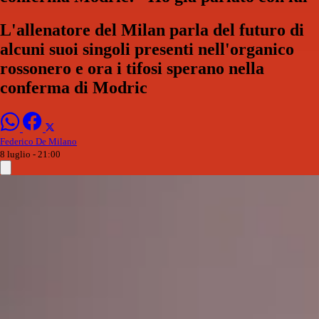
L'allenatore del Milan parla del futuro di
alcuni suoi singoli presenti nell'organico
rossonero e ora i tifosi sperano nella
conferma di Modric
Federico De Milano
8 luglio - 21:00