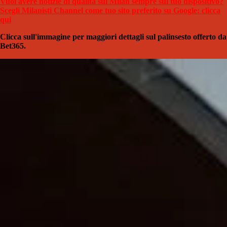
Vuoi avere notizie di qualità sul Milan sempre sul tuo dispositivo?
Scegli Milanisti Channel come tuo sito preferito su Google: clicca
qui
Clicca sull'immagine per maggiori dettagli sul palinsesto offerto da
Bet365.