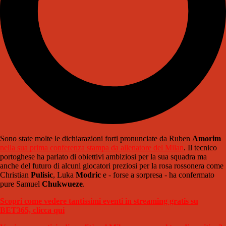
Sono state molte le dichiarazioni forti pronunciate da Ruben
Amorim
nella sua prima conferenza stampa da allenatore del Milan
. Il tecnico
portoghese ha parlato di obiettivi ambiziosi per la sua squadra ma
anche del futuro di alcuni giocatori preziosi per la rosa rossonera come
Christian
Pulisic
, Luka
Modric
e - forse a sorpresa - ha confermato
pure Samuel
Chukwueze
.
Scopri come vedere tantissimi eventi in streaming gratis su
BET365, clicca qui