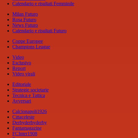
Calendario e risultati Femminile
Milan Futuro
Rosa Futuro
News Futuro
Calendario e risultati Futuro
Coppe Europee
Champions League
Video
Esclusivo
Report
Video virali
Editoriale
Strategie societarie
Tecnica e Tattica
Avversari
Calcionapoli1926
Cittaceleste
Derbyderbyderby
Fantamagazine
FCInter1908