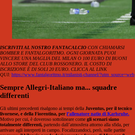
ISCRIVITI AL NOSTRO FANTACALCIO
CON CHIAMARSI
BOMBER E FANTALGORITMO. OGNI GIORNATA PUOI
VINCERE UNA MAGLIA DEL MILAN O 100 EURO DI BUONI
ALLO STORE DEL CLUB ROSSONERO. IL COSTO DI
ISCRIZIONE È DI SOLI 20 EURO. CLICCA AL LINK
QUI:
https://www.fantalgoritmo.it/milanisti-channel/?utm_source=web
Sempre Allegri-Italiano ma... squadre
differenti
Gli ultimi precedenti risalgono ai tempi della
Juventus, per il tecnico
livornese, e della Fiorentina, per
l’allenatore natio di Karlsruhe.
Motivo per cui, è doveroso sottolineare come
gli scenari siano
totalmente differenti,
partendo dall’atmosfera attorno alla sfida, per
arrivare agli interpreti in campo. Focalizzandoci, però, sulle partite