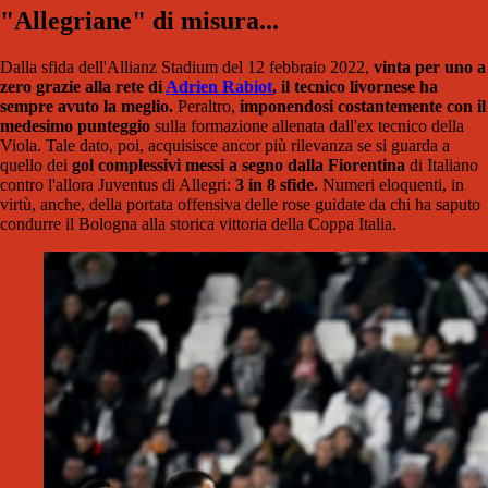
"Allegriane" di misura...
Dalla sfida dell'Allianz Stadium del 12 febbraio 2022,
vinta per uno a
zero grazie alla rete di
Adrien Rabiot
, il tecnico livornese ha
sempre avuto la meglio.
Peraltro,
imponendosi costantemente con il
medesimo punteggio
sulla formazione allenata dall'ex tecnico della
Viola. Tale dato, poi, acquisisce ancor più rilevanza se si guarda a
quello dei
gol complessivi messi a segno dalla Fiorentina
di Italiano
contro l'allora Juventus di Allegri:
3 in 8 sfide.
Numeri eloquenti, in
virtù, anche, della portata offensiva delle rose guidate da chi ha saputo
condurre il Bologna alla storica vittoria della Coppa Italia.