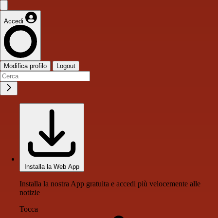
Accedi
Modifica profilo
Logout
Installa la Web App
Installa la nostra App gratuita e accedi più velocemente alle
notizie
Tocca