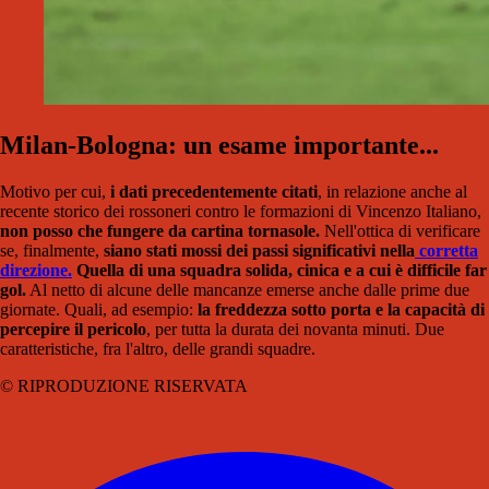
Milan-Bologna: un esame importante...
Motivo per cui,
i dati precedentemente citati
, in relazione anche al
recente storico dei rossoneri contro le formazioni di Vincenzo Italiano,
non posso che fungere da cartina tornasole.
Nell'ottica di verificare
se, finalmente,
siano stati mossi dei passi significativi nella
corretta
direzione.
Quella di una squadra solida, cinica e a cui è difficile far
gol.
Al netto di alcune delle mancanze emerse anche dalle prime due
giornate. Quali, ad esempio:
la freddezza sotto porta e la capacità di
percepire il pericolo
, per tutta la durata dei novanta minuti. Due
caratteristiche, fra l'altro, delle grandi squadre.
© RIPRODUZIONE RISERVATA