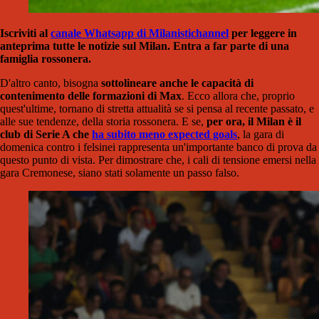
Iscriviti al
canale Whatsapp di Milanistichannel
per leggere in
anteprima tutte le notizie sul Milan. Entra a far parte di una
famiglia rossonera.
D'altro canto, bisogna
sottolineare anche le capacità di
contenimento delle formazioni di Max
. Ecco allora che, proprio
quest'ultime, tornano di stretta attualità se si pensa al recente passato, e
alle sue tendenze, della storia rossonera. E se,
per ora, il Milan è il
club di Serie A che
ha subito meno expected goals
, la gara di
domenica contro i felsinei rappresenta un'importante banco di prova da
questo punto di vista. Per dimostrare che, i cali di tensione emersi nella
gara Cremonese, siano stati solamente un passo falso.