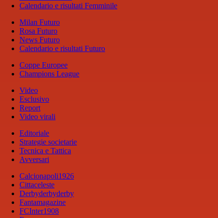
Calendario e risultati Femminile
Milan Futuro
Rosa Futuro
News Futuro
Calendario e risultati Futuro
Coppe Europee
Champions League
Video
Esclusivo
Report
Video virali
Editoriale
Strategie societarie
Tecnica e Tattica
Avversari
Calcionapoli1926
Cittaceleste
Derbyderbyderby
Fantamagazine
FCInter1908