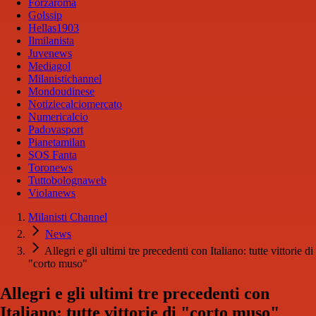
Forzaroma
Golssip
Hellas1903
Ilmilanista
Juvenews
Mediagol
Milanistichannel
Mondoudinese
Notiziecalciomercato
Numericalcio
Padovasport
Pianetamilan
SOS Fanta
Toronews
Tuttobolognaweb
Violanews
Milanisti Channel
News
Allegri e gli ultimi tre precedenti con Italiano: tutte vittorie di
"corto muso"
Allegri e gli ultimi tre precedenti con
Italiano: tutte vittorie di "corto muso"