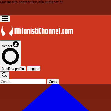
Questo sito contribuisce alla audience de
Accedi
Modifica profilo
Logout
Cerca