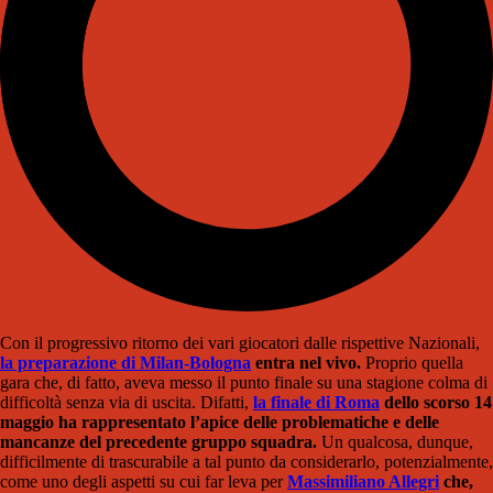
Con il progressivo ritorno dei vari giocatori dalle rispettive Nazionali,
la preparazione di Milan-Bologna
entra nel vivo.
Proprio quella
gara che, di fatto, aveva messo il punto finale su una stagione colma di
difficoltà senza via di uscita. Difatti,
la finale di Roma
dello scorso 14
maggio ha rappresentato l’apice delle problematiche e delle
mancanze del precedente gruppo squadra.
Un qualcosa, dunque,
difficilmente di trascurabile a tal punto da considerarlo, potenzialmente,
come uno degli aspetti su cui far leva per
Massimiliano Allegri
che,