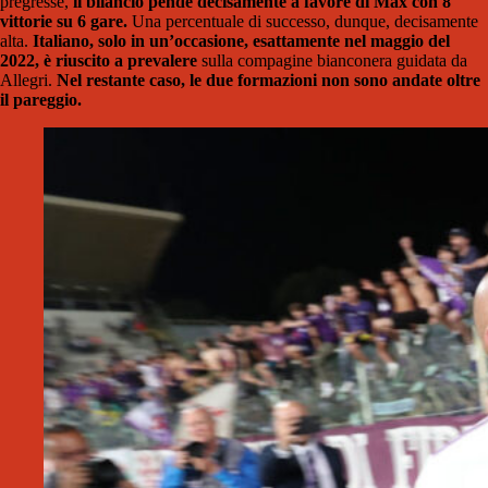
pregresse,
il bilancio pende decisamente a favore di Max con 8
vittorie su 6 gare.
Una percentuale di successo, dunque, decisamente
alta.
Italiano, solo in un’occasione, esattamente nel maggio del
2022, è riuscito a prevalere
sulla compagine bianconera guidata da
Allegri.
Nel restante caso, le due formazioni non sono andate oltre
il pareggio.