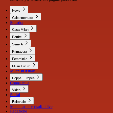
News
Calciomercato
Squadra
Casa Milan
Partite
Serie A
Primavera
Femminile
Milan Futuro
Milanisti d'Italia
Coppe Europee
Coppa italia
Video
Social
Editoriale
Milan partite e risultati live
Redazione