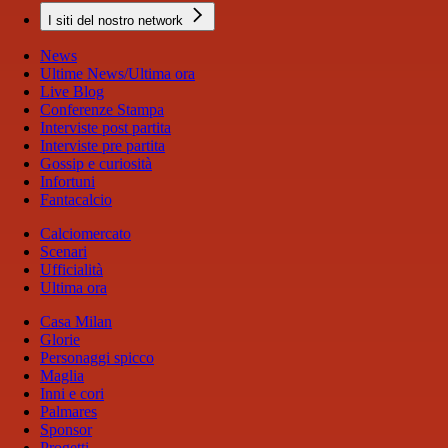
I siti del nostro network
News
Ultime News/Ultima ora
Live Blog
Conferenze Stampa
Interviste post partita
Interviste pre partita
Gossip e curiosità
Infortuni
Fantacalcio
Calciomercato
Scenari
Ufficialità
Ultima ora
Casa Milan
Glorie
Personaggi spicco
Maglia
Inni e cori
Palmares
Sponsor
Progetti