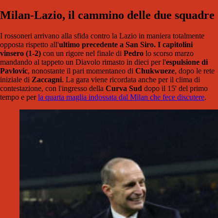
Milan-Lazio, il cammino delle due squadre
I rossoneri arrivano alla sfida contro la Lazio in maniera totalmente
opposta rispetto all'
ultimo precedente a San Siro. I capitolini
vinsero (1-2)
con un rigore nel finale di
Pedro
lo scorso marzo
mandando al tappeto un Diavolo rimasto in dieci per l'
espulsione di
Pavlovic
, nonostante il pari momentaneo di
Chukwueze
, dopo le rete
iniziale di
Zaccagni
. La gara viene ricordata anche per il clima di
contestazione, con l'ingresso della
Curva Sud
dopo il 15' del primo
tempo e per
la quarta maglia indossata dal Milan che fece discutere
.