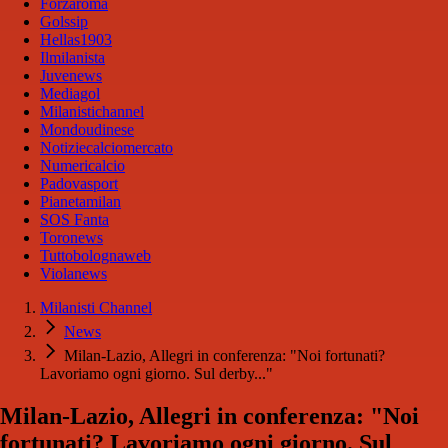
Forzaroma
Golssip
Hellas1903
Ilmilanista
Juvenews
Mediagol
Milanistichannel
Mondoudinese
Notiziecalciomercato
Numericalcio
Padovasport
Pianetamilan
SOS Fanta
Toronews
Tuttobolognaweb
Violanews
Milanisti Channel
News
Milan-Lazio, Allegri in conferenza: "Noi fortunati?
Lavoriamo ogni giorno. Sul derby..."
Milan-Lazio, Allegri in conferenza: "Noi
fortunati? Lavoriamo ogni giorno. Sul