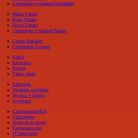
Calendario e risultati Femminile
Milan Futuro
Rosa Futuro
News Futuro
Calendario e risultati Futuro
Coppe Europee
Champions League
Video
Esclusivo
Report
Video virali
Editoriale
Strategie societarie
Tecnica e Tattica
Avversari
Calcionapoli1926
Cittaceleste
Derbyderbyderby
Fantamagazine
FCInter1908