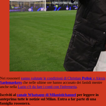
Nei rossoneri
vanno valutate le condizioni di Christian
Pulisic
e Alexis
Saelemaekers
che nelle ultime ore hanno accusato dei fastidi mentre
anche nella
Lazio c'è da fare i conti con l'infermeria
.
Iscriviti al
canale Whatsapp di Milanistichannel
per leggere in
anteprima tutte le notizie sul Milan. Entra a far parte di una
famiglia rossonera.