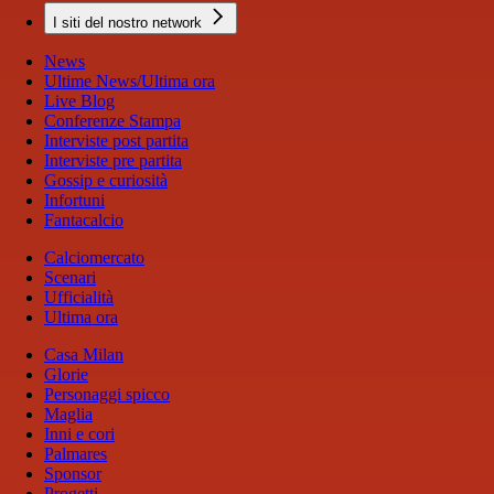
I siti del nostro network
News
Ultime News/Ultima ora
Live Blog
Conferenze Stampa
Interviste post partita
Interviste pre partita
Gossip e curiosità
Infortuni
Fantacalcio
Calciomercato
Scenari
Ufficialità
Ultima ora
Casa Milan
Glorie
Personaggi spicco
Maglia
Inni e cori
Palmares
Sponsor
Progetti