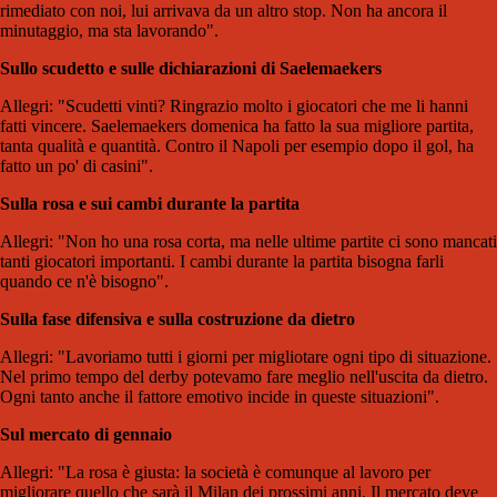
rimediato con noi, lui arrivava da un altro stop. Non ha ancora il
minutaggio, ma sta lavorando".
Sullo scudetto e sulle dichiarazioni di Saelemaekers
Allegri: "Scudetti vinti? Ringrazio molto i giocatori che me li hanni
fatti vincere. Saelemaekers domenica ha fatto la sua migliore partita,
tanta qualità e quantità. Contro il Napoli per esempio dopo il gol, ha
fatto un po' di casini".
Sulla rosa e sui cambi durante la partita
Allegri: "Non ho una rosa corta, ma nelle ultime partite ci sono mancati
tanti giocatori importanti. I cambi durante la partita bisogna farli
quando ce n'è bisogno".
Sulla fase difensiva e sulla costruzione da dietro
Allegri: "Lavoriamo tutti i giorni per migliotare ogni tipo di situazione.
Nel primo tempo del derby potevamo fare meglio nell'uscita da dietro.
Ogni tanto anche il fattore emotivo incide in queste situazioni".
Sul mercato di gennaio
Allegri: "La rosa è giusta: la società è comunque al lavoro per
migliorare quello che sarà il Milan dei prossimi anni. Il mercato deve