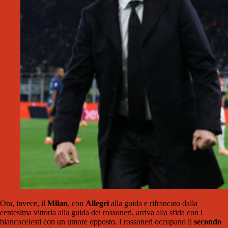
Ora, invece, il
Milan
, con
Allegri
alla guida e rifrancato dalla
centesima vittoria alla guida dei rossoneri, arriva alla sfida con i
biancocelesti con un umore opposto. I rossoneri occupano il
secondo