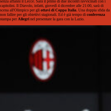
senza affanni il Lecce. Sarà il primo di due incontri ravvicinati con i
capitolini. Il Diavolo, infatti, giovedì 4 dicembre alle 21:00, sarà di
scena all'Olimpico per gli
ottavi di Coppa Italia
. Una doppia sfida da
non fallire per gli obiettivi stagionali. Ed è già tempo di
conferenza
stampa per
Allegri
nel presentare la gara con la Lazio.