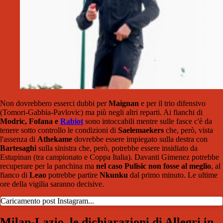
Non dovrebbero esserci dubbi per
Maignan
e per il trio difensivo
(Tomori-Gabbia-Pavlovic) ma più negli altri reparti. Ai fianchi di
Modric, Fofana e
Rabiot
sono intoccabili mentre sulle fasce c'è da
tenere sotto controllo le condizioni di
Saelemaekers
che, però, vista
l'assenza di
Athekame
dovrebbe essere impiegato sulla destra con
Bartesaghi
sulla sinistra che, però, potrebbe essere insidiato da
Estupinan (tra campionato e Coppa Italia). Davanti Gimenez potrebbe
recuperare per la panchina ma
nel caso Pulisic non fosse al meglio
, al
fianco di
Leao
potrebbe partire
Nkunku
dal primo minuto. Le ultime
ore della vigilia saranno decisive.
Caricamento post Instagram...
Milan-Lazio, le dichiarazioni di Allegri in