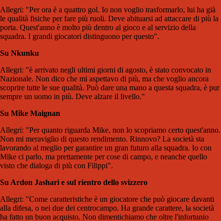
Allegri: "Per ora è a quattro gol. Io non voglio trasformarlo, lui ha già
le qualità fisiche per fare più ruoli. Deve abituarsi ad attaccare di più la
porta. Quest'anno è molto più dentro al gioco e al servizio della
squadra. I grandi giocatori distinguono per questo".
Su Nkunku
Allegri: "è arrivato negli ultimi giorni di agosto, è stato convocato in
Nazionale. Non dico che mi aspettavo di più, ma che voglio ancora
scoprire tutte le sue qualità. Può dare una mano a questa squadra, è pur
sempre un uomo in più. Deve alzare il livello."
Su Mike Maignan
Allegri: "Per quanto riguarda Mike, non lo scopriamo certo quest'anno.
Non mi meraviglio di questo rendimento. Rinnovo? La società sta
lavorando al meglio per garantire un gran futuro alla squadra. Io con
Mike ci parlo, ma prettamente per cose di campo, e neanche quello
visto che dialoga di più con Filippi".
Su Ardon Jashari e sul rientro dello svizzero
Allegri: "Come caratteristiche è un giocatore che può giocare davanti
alla difesa, o nei due dei centrocampo. Ha grande carattere, la società
ha fatto un buon acquisto. Non dimentichiamo che oltre l'infortunio