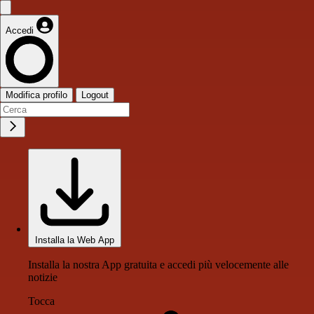
Accedi
Modifica profilo
Logout
Installa la Web App
Installa la nostra App gratuita e accedi più velocemente alle
notizie
Tocca