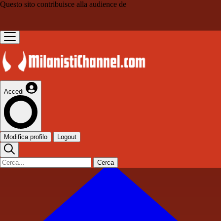
Questo sito contribuisce alla audience de
Accedi
Modifica profilo
Logout
Cerca