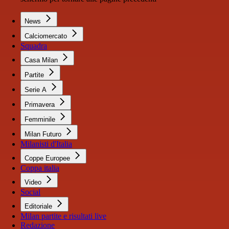
News
Calciomercato
Squadra
Casa Milan
Partite
Serie A
Primavera
Femminile
Milan Futuro
Milanisti d'Italia
Coppe Europee
Coppa italia
Video
Social
Editoriale
Milan partite e risultati live
Redazione