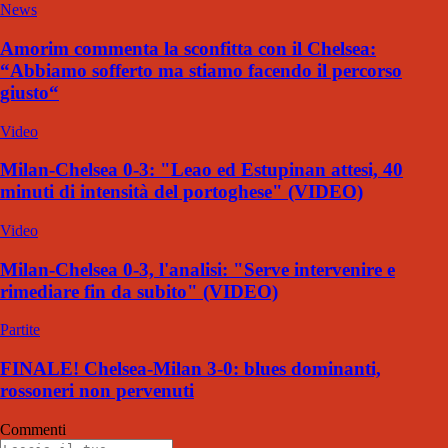
News
Amorim commenta la sconfitta con il Chelsea:
“Abbiamo sofferto ma stiamo facendo il percorso
giusto“
Video
Milan-Chelsea 0-3: "Leao ed Estupinan attesi, 40
minuti di intensità del portoghese" (VIDEO)
Video
Milan-Chelsea 0-3, l'analisi: "Serve intervenire e
rimediare fin da subito" (VIDEO)
Partite
FINALE! Chelsea-Milan 3-0: blues dominanti,
rossoneri non pervenuti
Commenti