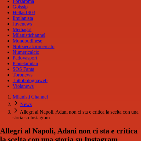
Forzaroma
Golssip
Hellas1903
Ilmilanista
Juvenews
Mediagol
Milanistichannel
Mondoudinese
Notiziecalciomercato
Numericalcio
Padovasport
Pianetamilan
SOS Fanta
Toronews
Tuttobolognaweb
Violanews
Milanisti Channel
News
Allegri al Napoli, Adani non ci sta e critica la scelta con una
storia su Instagram
Allegri al Napoli, Adani non ci sta e critica
la scelta con una storia su Instagram