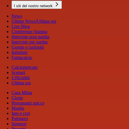
I siti del nostro network
News
Ultime News/Ultima ora
Live Blog
Conferenze Stampa
Interviste post partita
Interviste pre partita
Gossip e curiosità
Infortuni
Fantacalcio
Calciomercato
Scenari
Ufficialità
Ultima ora
Casa Milan
Glorie
Personaggi spicco
Maglia
Inni e cori
Palmares
Sponsor
Progetti