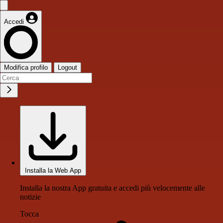
Accedi
Modifica profilo
Logout
Installa la Web App
Installa la nostra App gratuita e accedi più velocemente alle
notizie
Tocca