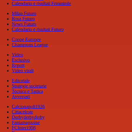
Calendario e risultati Femminile
Milan Futuro
Rosa Futuro
News Futuro
Calendario e risultati Futuro
Coppe Europee
Champions League
Video
Esclusivo
Report
Video virali
Editoriale
Strategie societarie
Tecnica e Tattica
Avversari
Calcionapoli1926
Cittaceleste
Derbyderbyderby
Fantamagazine
FCInter1908