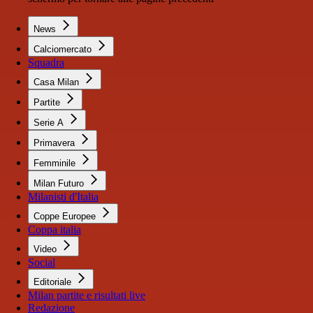
News
Calciomercato
Squadra
Casa Milan
Partite
Serie A
Primavera
Femminile
Milan Futuro
Milanisti d'Italia
Coppe Europee
Coppa italia
Video
Social
Editoriale
Milan partite e risultati live
Redazione