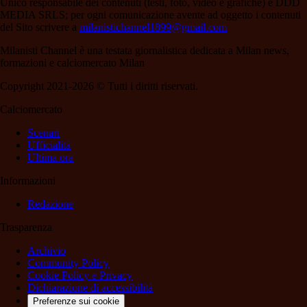
Unico responsabile dei contenuti (testi, foto, video e grafiche) è DDD
MEDIA SRLS; per ogni comunicazione avente ad oggetto i contenuti
del Sito scrivere a
milanistichannel1899@gmail.com
Milanisti Channel è una testata giornalistica dedicata a Milan news,
formazioni e calciomercato Milan
Copyright 2021-2026 © Tutti i diritti riservati.
Calciomercato
Scenari
Ufficialità
Ultima ora
Informazioni
Redazione
Trasparenza
Archivio
Community Policy
Cookie Policy e Privacy
Dichiarazione di accessibilità
Preferenze sui cookie