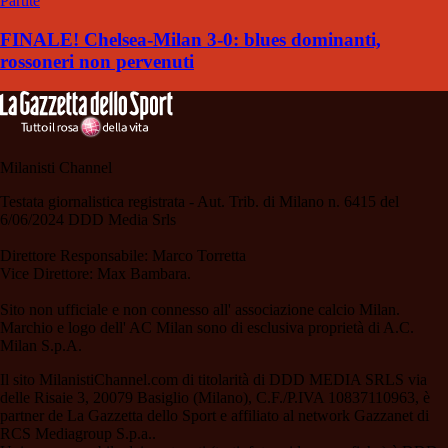
Partite
FINALE! Chelsea-Milan 3-0: blues dominanti,
rossoneri non pervenuti
Milanisti Channel
Testata giornalistica registrata - Aut. Trib. di Milano n. 6415 del
6/06/2024 DDD Media Srls
Direttore Responsabile: Marco Torretta
Vice Direttore: Max Bambara.
Sito non ufficiale e non connesso all' associazione calcio Milan.
Marchio e logo dell' AC Milan sono di esclusiva proprietà di A.C.
Milan S.p.A.
Il sito MilanistiChannel.com di titolarità di DDD MEDIA SRLS via
delle Risaie 3, 20079 Basiglio (Milano), C.F./P.IVA 10837110963, è
partner de La Gazzetta dello Sport e affiliato al network Gazzanet di
RCS Mediagroup S.p.a..