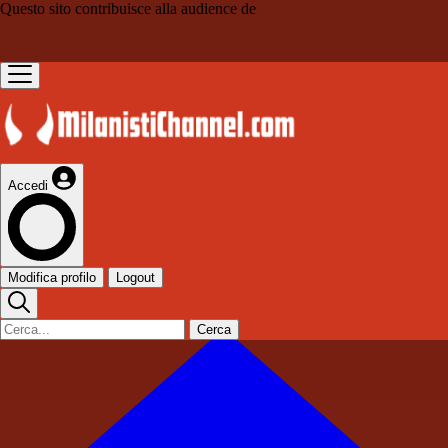
Questo sito contribuisce alla audience de
Accedi
Modifica profilo
Logout
Cerca