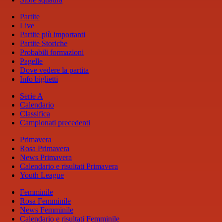
Partite
Live
Partite più importanti
Partite Storiche
Probabili formazioni
Pagelle
Dove vedere la partita
Info biglietti
Serie A
Calendario
Classifica
Campionati precedenti
Primavera
Rosa Primavera
News Primavera
Calendario e risultati Primavera
Youth League
Femminile
Rosa Femminile
News Femminile
Calendario e risultati Femminile