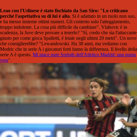
Leao con l'Udinese è stato fischiato da San Siro: "Lo criticano
perché l'aspettativa su di lui è alta
. Si è adattato in un ruolo non suo,
e ha messo insieme ottimi numeri. Gli contesto solo l'atteggiamento,
troppo indolente. La cosa più difficile da cambiare". Vlahovic è in
scadenza, la Juve deve provare a tenerlo? "Sì, credo che sia l'attaccante
giusto per come gioca Spalletti, è letale negli ultimi 20 metri". Un nove
che consiglierebbe? "Lewandowski. Ha 38 anni, ma vediamo con
Modric che in serie A i giocatori forti fanno la differenza. Il livello della
serie A è questo.
Mi piace pure Sorloth dell'Atletico Madrid: una punta
vera
".