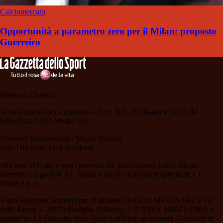
Calciomercato
Opportunità a parametro zero per il Milan: proposto
Guerreiro
Milanisti Channel
Testata giornalistica registrata - Aut. Trib. di Milano n. 6415 del
6/06/2024 DDD Media Srls
Direttore Responsabile: Marco Torretta
Vice Direttore: Max Bambara.
Sito non ufficiale e non connesso all' associazione calcio Milan.
Marchio e logo dell' AC Milan sono di esclusiva proprietà di A.C.
Milan S.p.A.
Il sito MilanistiChannel.com di titolarità di DDD MEDIA SRLS via
delle Risaie 3, 20079 Basiglio (Milano), C.F./P.IVA 10837110963, è
partner de La Gazzetta dello Sport e affiliato al network Gazzanet di