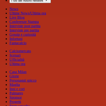
I siti del nostro network
News
Ultime News/Ultima ora
Live Blog
Conferenze Stampa
Interviste post partita
Interviste pre partita
Gossip e curiosità
Infortuni
Fantacalcio
Calciomercato
Scenari
Ufficialità
Ultima ora
Casa Milan
Glorie
Personaggi spicco
Maglia
Inni e cori
Palmares
Sponsor
Progetti
Store squadra