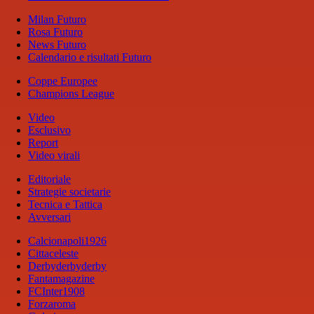
Milan Futuro
Rosa Futuro
News Futuro
Calendario e risultati Futuro
Coppe Europee
Champions League
Video
Esclusivo
Report
Video virali
Editoriale
Strategie societarie
Tecnica e Tattica
Avversari
Calcionapoli1926
Cittaceleste
Derbyderbyderby
Fantamagazine
FCInter1908
Forzaroma