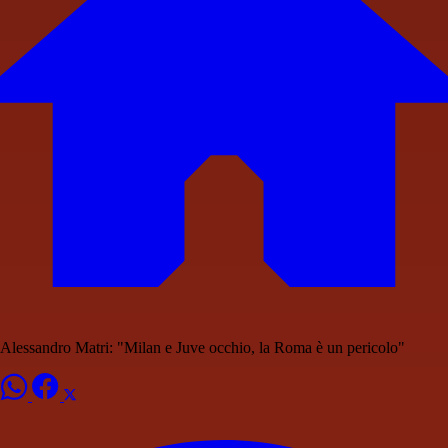
Alessandro Matri: "Milan e Juve occhio, la Roma è un pericolo"