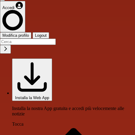
Accedi
Modifica profilo
Logout
Installa la Web App
Installa la nostra App gratuita e accedi più velocemente alle
notizie
Tocca