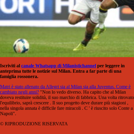
Iscriviti al
canale Whatsapp di Milanistichannel
per leggere in
anteprima tutte le notizie sul Milan. Entra a far parte di una
famiglia rossonera.
Matri è stato allenato da Allegri sia al Milan sia alla Juventus. Come è
cambiato negli anni?
"Non lo vedo diverso. Ha capito che al Milan
doveva restituire solidità, il suo marchio di fabbrica. Una volta ritrovato
l'equilibrio, saprà crescere . Il suo progetto deve durare più stagioni ,
nella singola annata è difficile fare miracoli . C ' è riuscito solo Conte a
Napoli".
© RIPRODUZIONE RISERVATA