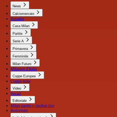
News
Calciomercato
Squadra
Casa Milan
Partite
Serie A
Primavera
Femminile
Milan Futuro
Milanisti d'Italia
Coppe Europee
Coppa italia
Video
Social
Editoriale
Milan partite e risultati live
Redazione