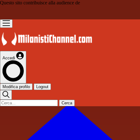
Questo sito contribuisce alla audience de
Accedi
Modifica profilo
Logout
Cerca