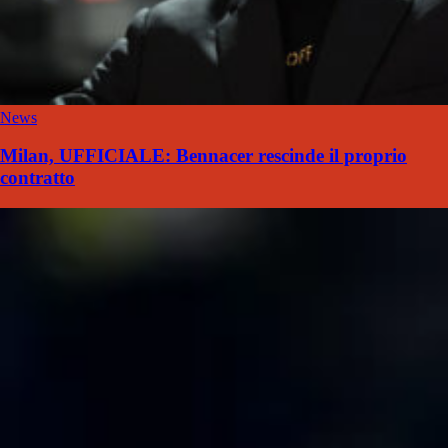
News
Milan, UFFICIALE: Bennacer rescinde il proprio
contratto