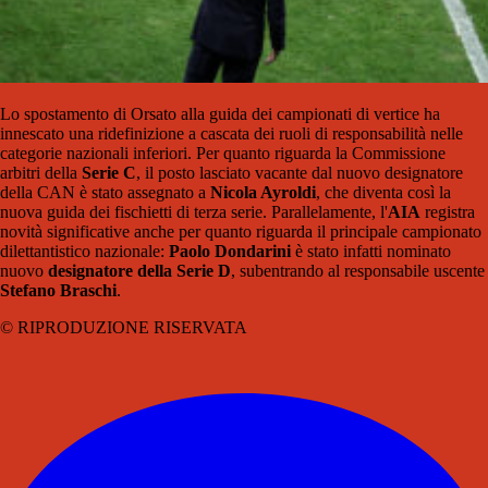
Lo spostamento di Orsato alla guida dei campionati di vertice ha
innescato una ridefinizione a cascata dei ruoli di responsabilità nelle
categorie nazionali inferiori. Per quanto riguarda la Commissione
arbitri della
Serie C
, il posto lasciato vacante dal nuovo designatore
della CAN è stato assegnato a
Nicola Ayroldi
, che diventa così la
nuova guida dei fischietti di terza serie. Parallelamente, l'
AIA
registra
novità significative anche per quanto riguarda il principale campionato
dilettantistico nazionale:
Paolo Dondarini
è stato infatti nominato
nuovo
designatore della Serie D
, subentrando al responsabile uscente
Stefano Braschi
.
© RIPRODUZIONE RISERVATA