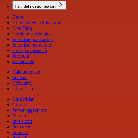
I siti del nostro network
News
Ultime News/Ultima ora
Live Blog
Conferenze Stampa
Interviste post partita
Interviste pre partita
Gossip e curiosità
Infortuni
Fantacalcio
Calciomercato
Scenari
Ufficialità
Ultima ora
Casa Milan
Glorie
Personaggi spicco
Maglia
Inni e cori
Palmares
Sponsor
Progetti