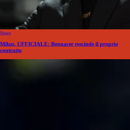
News
Milan, UFFICIALE: Bennacer rescinde il proprio
contratto