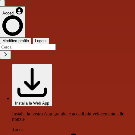
Accedi
Modifica profilo
Logout
Installa la Web App
Installa la nostra App gratuita e accedi più velocemente alle
notizie
Tocca