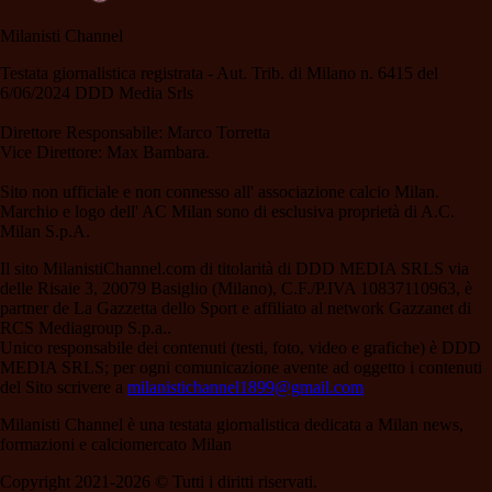
Milanisti Channel
Testata giornalistica registrata - Aut. Trib. di Milano n. 6415 del
6/06/2024 DDD Media Srls
Direttore Responsabile: Marco Torretta
Vice Direttore: Max Bambara.
Sito non ufficiale e non connesso all' associazione calcio Milan.
Marchio e logo dell' AC Milan sono di esclusiva proprietà di A.C.
Milan S.p.A.
Il sito MilanistiChannel.com di titolarità di DDD MEDIA SRLS via
delle Risaie 3, 20079 Basiglio (Milano), C.F./P.IVA 10837110963, è
partner de La Gazzetta dello Sport e affiliato al network Gazzanet di
RCS Mediagroup S.p.a..
Unico responsabile dei contenuti (testi, foto, video e grafiche) è DDD
MEDIA SRLS; per ogni comunicazione avente ad oggetto i contenuti
del Sito scrivere a
milanistichannel1899@gmail.com
Milanisti Channel è una testata giornalistica dedicata a Milan news,
formazioni e calciomercato Milan
Copyright 2021-2026 © Tutti i diritti riservati.