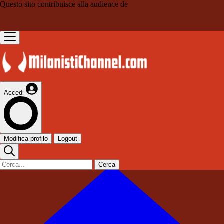
Questo sito contribuisce alla audience de
Accedi
Modifica profilo
Logout
Cerca