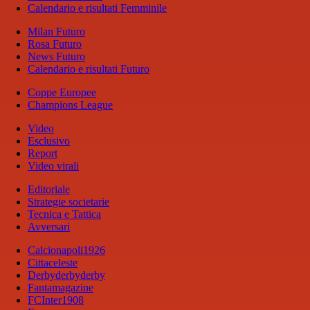
Calendario e risultati Femminile
Milan Futuro
Rosa Futuro
News Futuro
Calendario e risultati Futuro
Coppe Europee
Champions League
Video
Esclusivo
Report
Video virali
Editoriale
Strategie societarie
Tecnica e Tattica
Avversari
Calcionapoli1926
Cittaceleste
Derbyderbyderby
Fantamagazine
FCInter1908