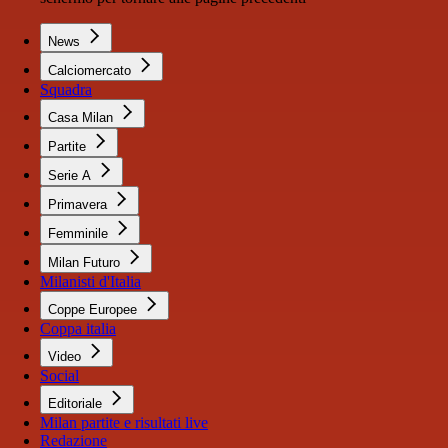
News
Calciomercato
Squadra
Casa Milan
Partite
Serie A
Primavera
Femminile
Milan Futuro
Milanisti d'Italia
Coppe Europee
Coppa italia
Video
Social
Editoriale
Milan partite e risultati live
Redazione