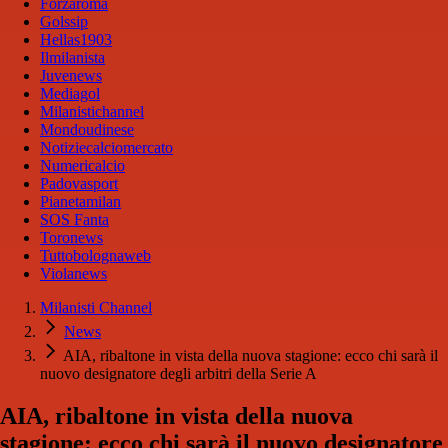
Forzaroma
Golssip
Hellas1903
Ilmilanista
Juvenews
Mediagol
Milanistichannel
Mondoudinese
Notiziecalciomercato
Numericalcio
Padovasport
Pianetamilan
SOS Fanta
Toronews
Tuttobolognaweb
Violanews
Milanisti Channel
News
AIA, ribaltone in vista della nuova stagione: ecco chi sarà il
nuovo designatore degli arbitri della Serie A
AIA, ribaltone in vista della nuova
stagione: ecco chi sarà il nuovo designatore