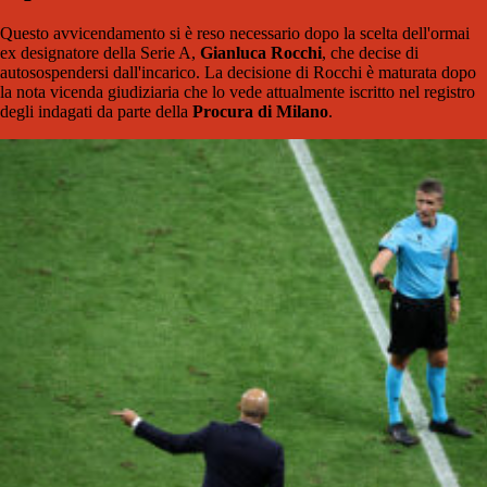
Questo avvicendamento si è reso necessario dopo la scelta dell'ormai
ex designatore della Serie A,
Gianluca Rocchi
, che decise di
autosospendersi dall'incarico. La decisione di Rocchi è maturata dopo
la nota vicenda giudiziaria che lo vede attualmente iscritto nel registro
degli indagati da parte della
Procura di Milano
.