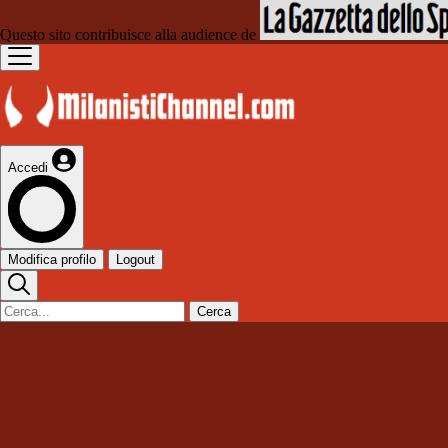
Questo sito contribuisce alla audience de
Accedi
Modifica profilo
Logout
Cerca