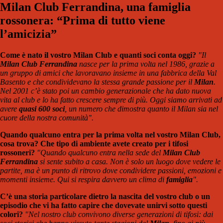
Milan Club Ferrandina, una famiglia
rossonera: “Prima di tutto viene
l’amicizia”
Come è nato il vostro Milan Club e quanti soci conta oggi?
"Il
Milan Club Ferrandina
nasce per la prima volta nel 1986, grazie a
un gruppo di amici che lavoravano insieme in una fabbrica della Val
Basento e che condividevano la stessa grande passione per il
Milan
.
Nel 2001 c’è stato poi un cambio generazionale che ha dato nuova
vita al club e lo ha fatto crescere sempre di più. Oggi siamo arrivati ad
avere
quasi 600 soci
, un numero che dimostra quanto il Milan sia nel
cuore della nostra comunità".
Quando qualcuno entra per la prima volta nel vostro Milan Club,
cosa trova? Che tipo di ambiente avete creato per i tifosi
rossoneri?
"Quando qualcuno entra nella sede del
Milan Club
Ferrandina
si sente subito a casa. Non è solo un luogo dove vedere le
partite, ma è un punto di ritrovo dove condividere passioni, emozioni e
momenti insieme. Qui si respira davvero un clima di
famiglia
".
C’è una storia particolare dietro la nascita del vostro club o un
episodio che vi ha fatto capire che dovevate unirvi sotto questi
colori?
"Nel nostro club convivono diverse generazioni di tifosi: dai