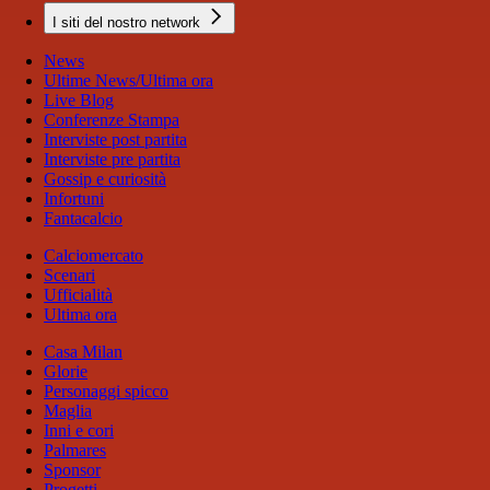
I siti del nostro network
News
Ultime News/Ultima ora
Live Blog
Conferenze Stampa
Interviste post partita
Interviste pre partita
Gossip e curiosità
Infortuni
Fantacalcio
Calciomercato
Scenari
Ufficialità
Ultima ora
Casa Milan
Glorie
Personaggi spicco
Maglia
Inni e cori
Palmares
Sponsor
Progetti