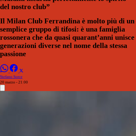
del nostro club”
Il Milan Club Ferrandina è molto più di un
semplice gruppo di tifosi: è una famiglia
rossonera che da quasi quarant’anni unisce
generazioni diverse nel nome della stessa
passione
Stefano Sorce
20 marzo - 21:00