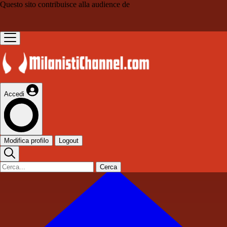
Questo sito contribuisce alla audience de
Accedi
Modifica profilo
Logout
Cerca