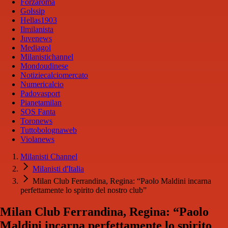
Forzaroma
Golssip
Hellas1903
Ilmilanista
Juvenews
Mediagol
Milanistichannel
Mondoudinese
Notiziecalciomercato
Numericalcio
Padovasport
Pianetamilan
SOS Fanta
Toronews
Tuttobolognaweb
Violanews
Milanisti Channel
Milanisti d'Italia
Milan Club Ferrandina, Regina: “Paolo Maldini incarna
perfettamente lo spirito del nostro club”
Milan Club Ferrandina, Regina: “Paolo
Maldini incarna perfettamente lo spirito