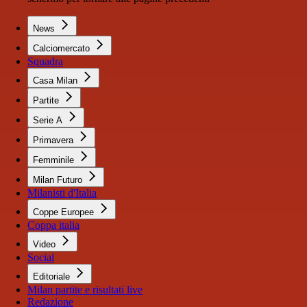
News
Calciomercato
Squadra
Casa Milan
Partite
Serie A
Primavera
Femminile
Milan Futuro
Milanisti d'Italia
Coppe Europee
Coppa italia
Video
Social
Editoriale
Milan partite e risultati live
Redazione