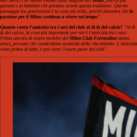
soci storici che hanno vissuto tante stagioni del
Milan
, fino ai più
giovani e ai bambini che portano avanti questa tradizione. Questo
passaggio tra generazioni è la cosa più bella, perché dimostra che
la
passione per il Milan continua a vivere nel tempo
".
Quanto conta l’amicizia tra i soci del club al di là del calcio?
"Al di
là del calcio, la cosa più importante per noi è l’amicizia tra i soci.
Prima ancora di essere membri del
Milan Club Ferrandina
siamo
amici, persone che condividono momenti della vita insieme. L’amicizia
viene prima di tutto, e poi viene l’essere parte del club".