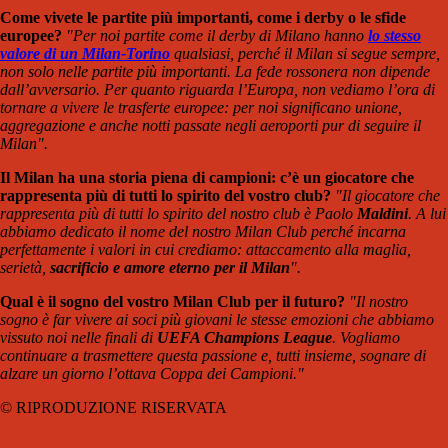
Come vivete le partite più importanti, come i derby o le sfide
europee?
"Per noi partite come il derby di Milano hanno
lo stesso
valore di un Milan-Torino
qualsiasi, perché il Milan si segue sempre,
non solo nelle partite più importanti. La fede rossonera non dipende
dall’avversario. Per quanto riguarda l’Europa, non vediamo l’ora di
tornare a vivere le trasferte europee: per noi significano unione,
aggregazione e anche notti passate negli aeroporti pur di seguire il
Milan".
Il Milan ha una storia piena di campioni: c’è un giocatore che
rappresenta più di tutti lo spirito del vostro club?
"Il giocatore che
rappresenta più di tutti lo spirito del nostro club è Paolo
Maldini
. A lui
abbiamo dedicato il nome del nostro Milan Club perché incarna
perfettamente i valori in cui crediamo: attaccamento alla maglia,
serietà,
sacrificio e amore eterno per il Milan
".
Qual è il sogno del vostro Milan Club per il futuro?
"Il nostro
sogno è far vivere ai soci più giovani le stesse emozioni che abbiamo
vissuto noi nelle finali di
UEFA Champions League
. Vogliamo
continuare a trasmettere questa passione e, tutti insieme, sognare di
alzare un giorno l’ottava Coppa dei Campioni."
© RIPRODUZIONE RISERVATA