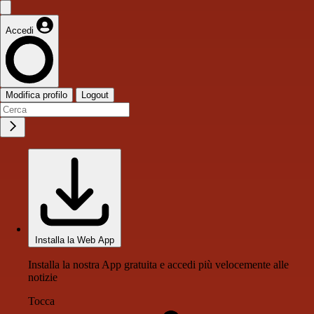
Accedi
Modifica profilo
Logout
Installa la Web App
Installa la nostra App gratuita e accedi più velocemente alle
notizie
Tocca