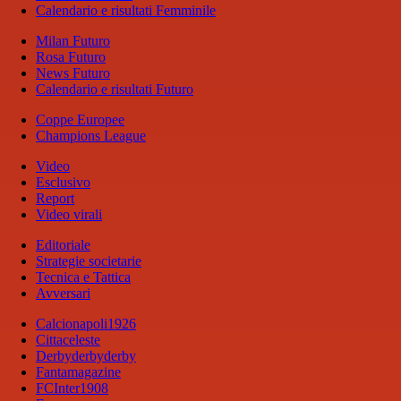
Calendario e risultati Femminile
Milan Futuro
Rosa Futuro
News Futuro
Calendario e risultati Futuro
Coppe Europee
Champions League
Video
Esclusivo
Report
Video virali
Editoriale
Strategie societarie
Tecnica e Tattica
Avversari
Calcionapoli1926
Cittaceleste
Derbyderbyderby
Fantamagazine
FCInter1908