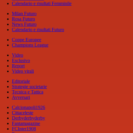
Calendario e risultati Femminile
Milan Futuro
Rosa Futuro
News Futuro
Calendario e risultati Futuro
Coppe Europee
Champions League
Video
Esclusivo
Report
Video virali
Editoriale
Strategie societarie
Tecnica e Tattica
Avversari
Calcionapoli1926
Cittaceleste
Derbyderbyderby
Fantamagazine
FCInter1908