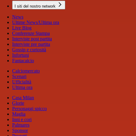
I siti del nostro network
News
Ultime News/Ultima ora
Live Blog
Conferenze Stampa
Interviste post partita
Interviste pre partita
Gossip e curiosità
Infortuni
Fantacalcio
Calciomercato
Scenari
Ufficialità
Ultima ora
Casa Milan
Glorie
Personaggi spicco
Maglia
Inni e cori
Palmares
Sponsor
Progetti