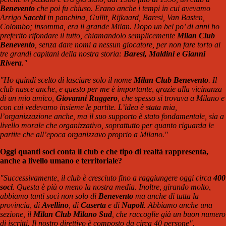
Benevento
che poi fu chiuso. Erano anche i tempi in cui avevamo
Arrigo
Sacchi
in panchina, Gullit, Rijkaard, Baresi, Van Basten,
Colombo; insomma, era il grande Milan. Dopo un bel po’ di anni ho
preferito rifondare il tutto, chiamandolo semplicemente
Milan Club
Benevento
, senza dare nomi a nessun giocatore, per non fare torto ai
tre grandi capitani della nostra storia:
Baresi, Maldini e Gianni
Rivera
."
"Ho quindi scelto di lasciare solo il nome
Milan Club Benevento
. Il
club nasce anche, e questo per me è importante, grazie alla vicinanza
di un mio amico,
Giovanni Ruggero
, che spesso si trovava a Milano e
con cui vedevamo insieme le partite. L’idea è stata mia,
l’organizzazione anche, ma il suo supporto è stato fondamentale, sia a
livello morale che organizzativo, soprattutto per quanto riguarda le
partite che all’epoca organizzavo proprio a Milano."
Oggi quanti soci conta il club e che tipo di realtà rappresenta,
anche a livello umano e territoriale?
"Successivamente, il club è cresciuto fino a raggiungere oggi circa
400
soci
. Questa è più o meno la nostra media. Inoltre, girando molto,
abbiamo tanti soci non solo di
Benevento
ma anche di tutta la
provincia, di
Avellino
, di
Caserta
e di
Napoli
. Abbiamo anche una
sezione, il
Milan Club Milano Sud
, che raccoglie già un buon numero
di iscritti. Il nostro direttivo è composto da circa 40 persone".