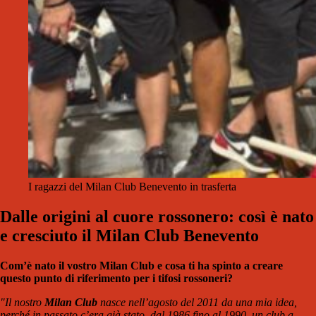
I ragazzi del Milan Club Benevento in trasferta
Dalle origini al cuore rossonero: così è nato
e cresciuto il Milan Club Benevento
Com’è nato il vostro Milan Club e cosa ti ha spinto a creare
questo punto di riferimento per i tifosi rossoneri?
"Il nostro
Milan Club
nasce nell’agosto del 2011 da una mia idea,
perché in passato c’era già stato, dal 1986 fino al 1990, un club a