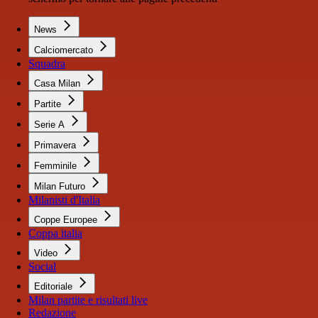
News
Calciomercato
Squadra
Casa Milan
Partite
Serie A
Primavera
Femminile
Milan Futuro
Milanisti d'Italia
Coppe Europee
Coppa italia
Video
Social
Editoriale
Milan partite e risultati live
Redazione