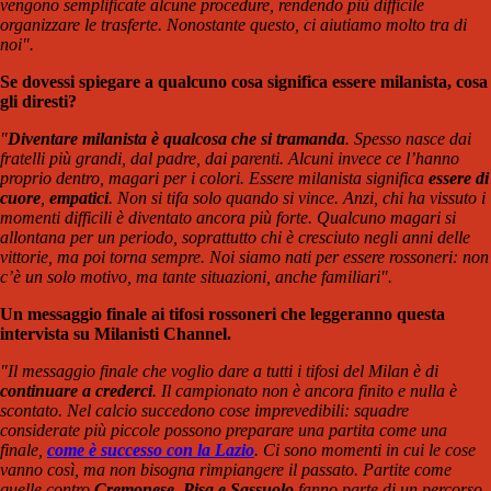
vengono semplificate alcune procedure, rendendo più difficile
organizzare le trasferte. Nonostante questo, ci aiutiamo molto tra di
noi".
Se dovessi spiegare a qualcuno cosa significa essere milanista, cosa
gli diresti?
"
Diventare milanista è qualcosa che si tramanda
. Spesso nasce dai
fratelli più grandi, dal padre, dai parenti. Alcuni invece ce l’hanno
proprio dentro, magari per i colori. Essere milanista significa
essere di
cuore
,
empatici
. Non si tifa solo quando si vince. Anzi, chi ha vissuto i
momenti difficili è diventato ancora più forte. Qualcuno magari si
allontana per un periodo, soprattutto chi è cresciuto negli anni delle
vittorie, ma poi torna sempre. Noi siamo nati per essere rossoneri: non
c’è un solo motivo, ma tante situazioni, anche familiari".
Un messaggio finale ai tifosi rossoneri che leggeranno questa
intervista su Milanisti Channel.
"Il messaggio finale che voglio dare a tutti i tifosi del Milan è di
continuare a crederci
. Il campionato non è ancora finito e nulla è
scontato. Nel calcio succedono cose imprevedibili: squadre
considerate più piccole possono preparare una partita come una
finale,
come è successo con la Lazio
. Ci sono momenti in cui le cose
vanno così, ma non bisogna rimpiangere il passato. Partite come
quelle contro
Cremonese, Pisa e Sassuolo
fanno parte di un percorso