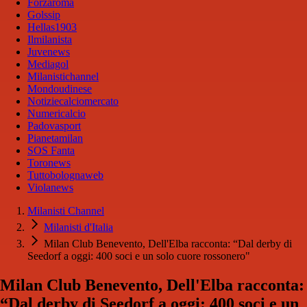
Forzaroma
Golssip
Hellas1903
Ilmilanista
Juvenews
Mediagol
Milanistichannel
Mondoudinese
Notiziecalciomercato
Numericalcio
Padovasport
Pianetamilan
SOS Fanta
Toronews
Tuttobolognaweb
Violanews
Milanisti Channel
Milanisti d'Italia
Milan Club Benevento, Dell'Elba racconta: “Dal derby di
Seedorf a oggi: 400 soci e un solo cuore rossonero"
Milan Club Benevento, Dell'Elba racconta:
“Dal derby di Seedorf a oggi: 400 soci e un