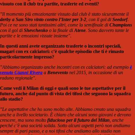
vissuto con il club tra partite, trasferte ed eventi?
"Il momento più emozionante vissuto dal club è stato sicuramente il
derby a San Siro vinto contro l’Inter per 3-2
, con il gol di
Seedorf
.
Poi ce ne sono stati tantissimi altri, come la semifinale di
Champions
con il gol di
Shevchenko
o la finale di
Atene
. Sono davvero tante le
partite e le emozioni vissute insieme".
In questi anni avete organizzato trasferte o incontri speciali,
magari con ex calciatori: c’è qualche episodio che ti è rimasto
particolarmente impresso?
"Abbiamo organizzato anche incontri con ex calciatori: ad esempio
è
venuto Gianni Rivera
a
Benevento
nel 2015, in occasione di un
raduno regionale".
Come vedi il Milan di oggi e quali sono le tue aspettative per il
futuro, anche dal punto di vista dei tifosi che seguono la squadra
allo stadio?
"Le aspettative che ho sono molto alte. Abbiamo creato una squadra
anche a livello societario. È chiaro che alcuni sono giovani e devono
crescere, ma sono molto
fiducioso
per il futuro del Milan
, anche
perché c’è una società solida. Sotto alcuni aspetti però non andiamo
sempre di pari passo, e a noi tifosi che andiamo allo stadio non