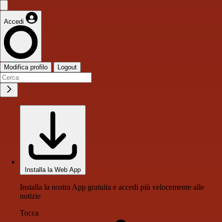
Accedi
Modifica profilo
Logout
Installa la Web App
Installa la nostra App gratuita e accedi più velocemente alle
notizie
Tocca