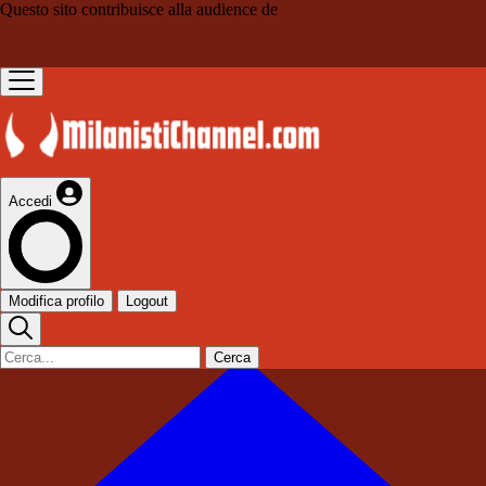
Questo sito contribuisce alla audience de
Accedi
Modifica profilo
Logout
Cerca