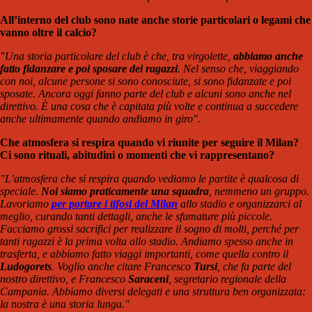
All’interno del club sono nate anche storie particolari o legami che
vanno oltre il calcio?
"Una storia particolare del club è che, tra virgolette,
abbiamo anche
fatto fidanzare e poi sposare dei ragazzi
. Nel senso che, viaggiando
con noi, alcune persone si sono conosciute, si sono fidanzate e poi
sposate. Ancora oggi fanno parte del club e alcuni sono anche nel
direttivo. È una cosa che è capitata più volte e continua a succedere
anche ultimamente quando andiamo in giro".
Che atmosfera si respira quando vi riunite per seguire il Milan?
Ci sono rituali, abitudini o momenti che vi rappresentano?
"L’atmosfera che si respira quando vediamo le partite è qualcosa di
speciale.
Noi siamo praticamente una squadra
, nemmeno un gruppo.
Lavoriamo
per portare i tifosi del Milan
allo stadio e organizzarci al
meglio, curando tanti dettagli, anche le sfumature più piccole.
Facciamo grossi sacrifici per realizzare il sogno di molti, perché per
tanti ragazzi è la prima volta allo stadio. Andiamo spesso anche in
trasferta, e abbiamo fatto viaggi importanti, come quella contro il
Ludogorets
. Voglio anche citare Francesco
Tursi
, che fa parte del
nostro direttivo, e Francesco
Saraceni
, segretario regionale della
Campania. Abbiamo diversi delegati e una struttura ben organizzata:
la nostra è una storia lunga."