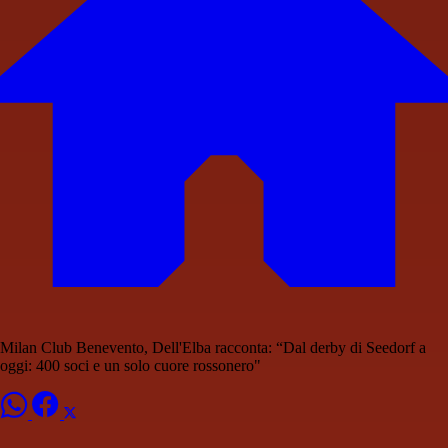
Milan Club Benevento, Dell'Elba racconta: “Dal derby di Seedorf a
oggi: 400 soci e un solo cuore rossonero"