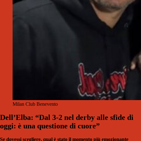
Milan Club Benevento
Dell’Elba: “Dal 3-2 nel derby alle sfide di
oggi: è una questione di cuore”
Se dovessi scegliere, qual è stato il momento più emozionante