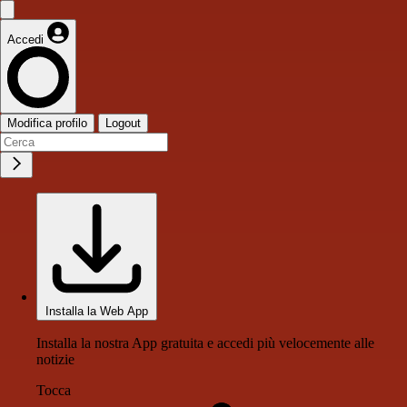
Accedi
Modifica profilo
Logout
Installa la Web App
Installa la nostra App gratuita e accedi più velocemente alle
notizie
Tocca