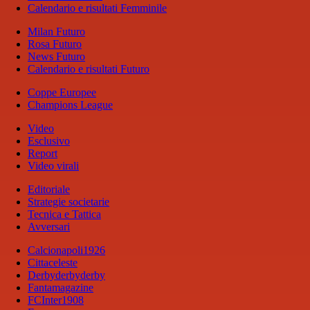
Calendario e risultati Femminile
Milan Futuro
Rosa Futuro
News Futuro
Calendario e risultati Futuro
Coppe Europee
Champions League
Video
Esclusivo
Report
Video virali
Editoriale
Strategie societarie
Tecnica e Tattica
Avversari
Calcionapoli1926
Cittaceleste
Derbyderbyderby
Fantamagazine
FCInter1908