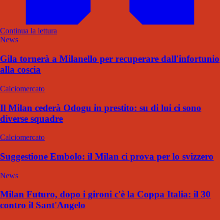
Continua la lettura
News
Gila tornerà a Milanello per recuperare dall'infortunio
alla coscia
Calciomercato
Il Milan cederà Odogu in prestito: su di lui ci sono
diverse squadre
Calciomercato
Suggestione Embolo: il Milan ci prova per lo svizzero
News
Milan Futuro, dopo i gironi c'è la Coppa Italia: il 30
contro il Sant'Angelo