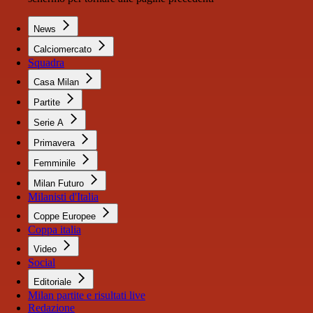
News
Calciomercato
Squadra
Casa Milan
Partite
Serie A
Primavera
Femminile
Milan Futuro
Milanisti d'Italia
Coppe Europee
Coppa italia
Video
Social
Editoriale
Milan partite e risultati live
Redazione