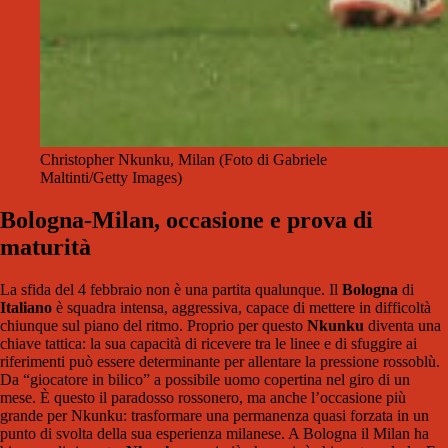
Christopher Nkunku, Milan (Foto di Gabriele
Maltinti/Getty Images)
Bologna-Milan, occasione e prova di
maturità
La sfida del 4 febbraio non è una partita qualunque. Il
Bologna
di
Italiano
è squadra intensa, aggressiva, capace di mettere in difficoltà
chiunque sul piano del ritmo. Proprio per questo
Nkunku
diventa una
chiave tattica: la sua capacità di ricevere tra le linee e di sfuggire ai
riferimenti può essere determinante per allentare la pressione rossoblù.
Da “giocatore in bilico” a possibile uomo copertina nel giro di un
mese. È questo il paradosso rossonero, ma anche l’occasione più
grande per Nkunku: trasformare una permanenza quasi forzata in un
punto di svolta della sua esperienza milanese. A Bologna il Milan ha