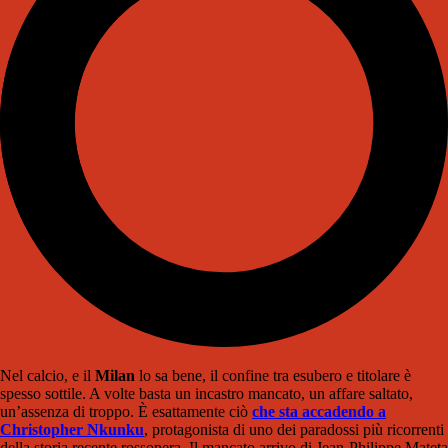
Nel calcio, e il
Milan
lo sa bene, il confine tra esubero e titolare è
spesso sottile. A volte basta un incastro mancato, un affare saltato,
un’assenza di troppo. È esattamente ciò
che sta accadendo a
Christopher Nkunku
, protagonista di uno dei paradossi più ricorrenti
della storia recente rossonera. Il mancato arrivo di Jean-Philippe Mateta