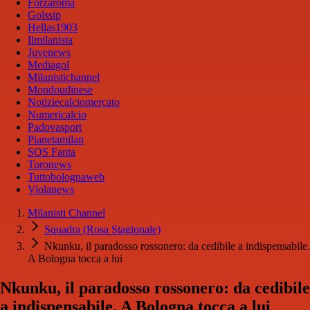
Forzaroma
Golssip
Hellas1903
Ilmilanista
Juvenews
Mediagol
Milanistichannel
Mondoudinese
Notiziecalciomercato
Numericalcio
Padovasport
Pianetamilan
SOS Fanta
Toronews
Tuttobolognaweb
Violanews
Milanisti Channel
Squadra (Rosa Stagionale)
Nkunku, il paradosso rossonero: da cedibile a indispensabile.
A Bologna tocca a lui
Nkunku, il paradosso rossonero: da cedibile
a indispensabile. A Bologna tocca a lui