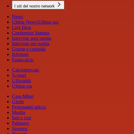
I siti del nostro network
News
Ultime News/Ultima ora
Live Blog
Conferenze Stampa
Interviste post partita
Interviste pre partita
Gossip e curiosità
Infortuni
Fantacalcio
Calciomercato
Scenari
Ufficialità
Ultima ora
Casa Milan
Glorie
Personaggi spicco
Maglia
Inni e cori
Palmares
Sponsor
Progetti