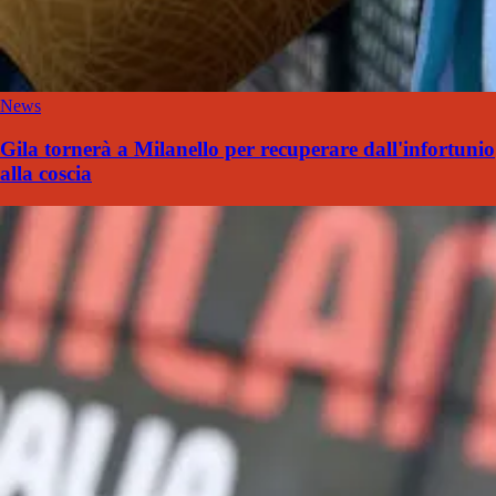
News
Gila tornerà a Milanello per recuperare dall'infortunio
alla coscia