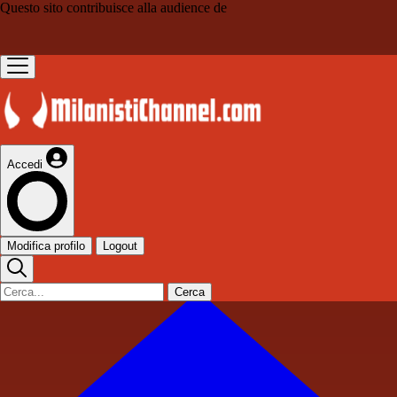
Questo sito contribuisce alla audience de
Accedi
Modifica profilo
Logout
Cerca