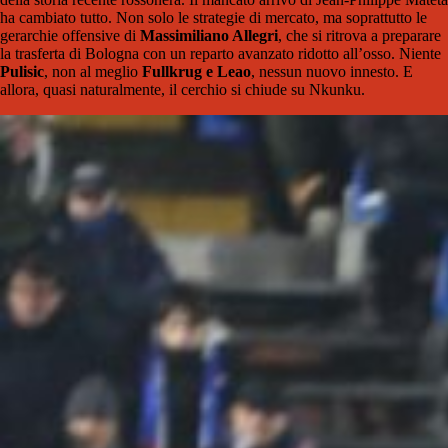
ha cambiato tutto. Non solo le strategie di mercato, ma soprattutto le
gerarchie offensive di
Massimiliano Allegri
, che si ritrova a preparare
la trasferta di Bologna con un reparto avanzato ridotto all’osso. Niente
Pulisic
, non al meglio
Fullkrug e Leao
, nessun nuovo innesto. E
allora, quasi naturalmente, il cerchio si chiude su Nkunku.