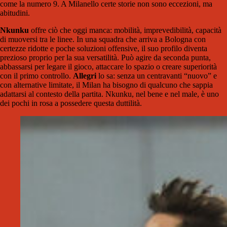
come la numero 9. A Milanello certe storie non sono eccezioni, ma
abitudini.
Nkunku
offre ciò che oggi manca: mobilità, imprevedibilità, capacità
di muoversi tra le linee. In una squadra che arriva a Bologna con
certezze ridotte e poche soluzioni offensive, il suo profilo diventa
prezioso proprio per la sua versatilità. Può agire da seconda punta,
abbassarsi per legare il gioco, attaccare lo spazio o creare superiorità
con il primo controllo.
Allegri
lo sa: senza un centravanti “nuovo” e
con alternative limitate, il Milan ha bisogno di qualcuno che sappia
adattarsi al contesto della partita. Nkunku, nel bene e nel male, è uno
dei pochi in rosa a possedere questa duttilità.