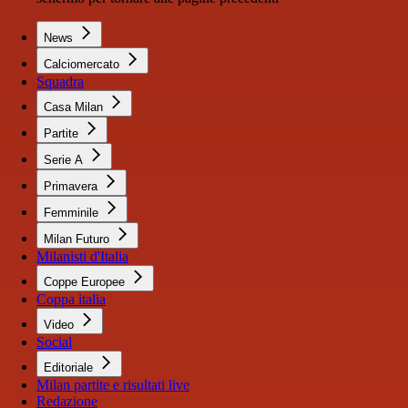
News
Calciomercato
Squadra
Casa Milan
Partite
Serie A
Primavera
Femminile
Milan Futuro
Milanisti d'Italia
Coppe Europee
Coppa italia
Video
Social
Editoriale
Milan partite e risultati live
Redazione