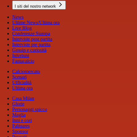
I siti del nostro network
News
Ultime News/Ultima ora
Live Blog
Conferenze Stampa
Interviste post partita
Interviste pre partita
Gossip e curiosità
Infortuni
Fantacalcio
Calciomercato
Scenari
Ufficialità
Ultima ora
Casa Milan
Glorie
Personaggi spicco
Maglia
Inni e cori
Palmares
Sponsor
Progetti