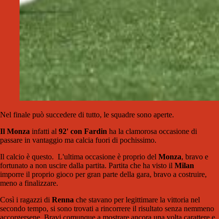
Nel finale può succedere di tutto, le squadre sono aperte.
Il Monza
infatti al
92' con Fardin
ha la clamorosa occasione di
passare in vantaggio ma calcia fuori di pochissimo.
Il calcio è questo. L'ultima occasione è proprio del
Monza
, bravo e
fortunato a non uscire dalla partita. Partita che ha visto il
Milan
imporre il proprio gioco per gran parte della gara, bravo a costruire,
meno a finalizzare.
Così i ragazzi di
Renna
che stavano per legittimare la vittoria nel
secondo tempo, si sono trovati a rincorrere il risultato senza nemmeno
accorgersene. Bravi comunque a mostrare ancora una volta carattere e