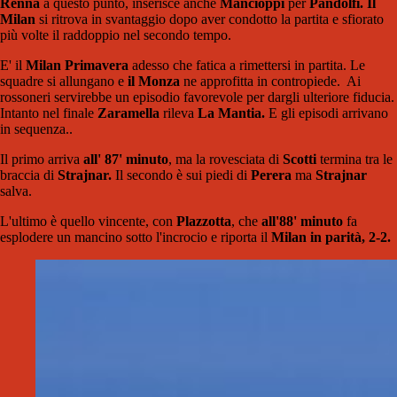
Renna
a questo punto, inserisce anche
Mancioppi
per
Pandolfi. Il
Milan
si ritrova in svantaggio dopo aver condotto la partita e sfiorato
più volte il raddoppio nel secondo tempo.
E' il
Milan Primavera
adesso che fatica a rimettersi in partita. Le
squadre si allungano e
il Monza
ne approfitta in contropiede. Ai
rossoneri servirebbe un episodio favorevole per dargli ulteriore fiducia.
Intanto nel finale
Zaramella
rileva
La Mantia.
E gli episodi arrivano
in sequenza..
Il primo arriva
all' 87' minuto
, ma la rovesciata di
Scotti
termina tra le
braccia di
Strajnar.
Il secondo è sui piedi di
Perera
ma
Strajnar
salva.
L'ultimo è quello vincente, con
Plazzotta
, che
all'88' minuto
fa
esplodere un mancino sotto l'incrocio e riporta il
Milan in parità, 2-2.