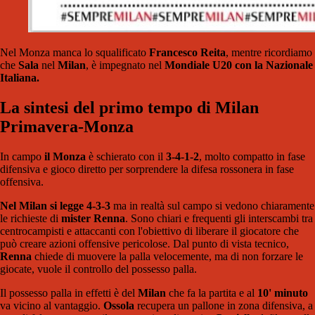
Nel Monza manca lo squalificato
Francesco
Reita
, mentre ricordiamo
che
Sala
nel
Milan
, è impegnato nel
Mondiale U20 con la Nazionale
Italiana.
La sintesi del primo tempo di Milan
Primavera-Monza
In campo
il Monza
è schierato con il
3-4-1-2
, molto compatto in fase
difensiva e gioco diretto per sorprendere la difesa rossonera in fase
offensiva.
Nel Milan si legge 4-3-3
ma in realtà sul campo si vedono chiaramente
le richieste di
mister Renna
. Sono chiari e frequenti gli interscambi tra
centrocampisti e attaccanti con l'obiettivo di liberare il giocatore che
può creare azioni offensive pericolose. Dal punto di vista tecnico,
Renna
chiede di muovere la palla velocemente, ma di non forzare le
giocate, vuole il controllo del possesso palla.
Il possesso palla in effetti è del
Milan
che fa la partita e al
10' minuto
va vicino al vantaggio.
Ossola
recupera un pallone in zona difensiva, a