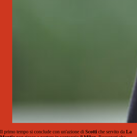
Il primo tempo si conclude con un'azione di
Scotti
che servito da
La