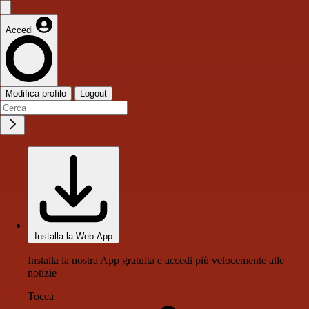
Accedi
Modifica profilo
Logout
Installa la Web App
Installa la nostra App gratuita e accedi più velocemente alle
notizie
Tocca