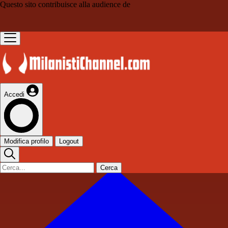
Questo sito contribuisce alla audience de
Accedi
Modifica profilo
Logout
Cerca