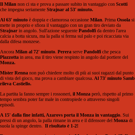
Il Milan
non ci sta e prova a passare subito in vantaggio con
Scotti
che impegna seriamente
Strajnar al 53' minuto.
Al 63' minuto
è doppia e clamorosa occasione
Milan
. Prima
Ossola
si
mette in proprio e sfiora il vantaggio con un gran tiro deviato da
Strajnar
in angolo. Sull'azione seguente
Pandolfi
da dentro l'area
calcia a botta sicura, ma la palla si ferma sul palo e poi ricacciata via
dalla difesa monzese.
Ancora
Milan al 72' minuto
.
Perera
serve
Pandolfi
che pesca
Plazzotta
in area, ma il tiro viene respinto in angolo dal portiere del
Monza.
Mister Renna
non può chiedere molto di più ai suoi ragazzi dal punto
di vista del gioco, ma prova a cambiare qualcosa.
Al 73' minuto Samb
rileva Castiello.
La partita la fanno sempre i rossoneri,
il Monza
però, rispetto al primo
tempo sembra poter far male in contropiede o attraverso singoli
episodi.
A 15' dalla fine infatti, Azarovs porta il Monza in vantaggio
. Sui
pressi di un angolo, la palla rimane in area e il difensore del
Monza
di
suola la spinge dentro.
Il risultato è 1-2!