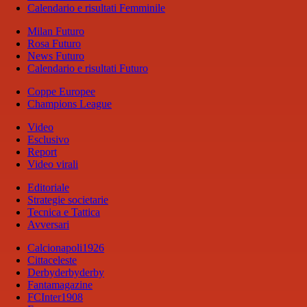
Calendario e risultati Femminile
Milan Futuro
Rosa Futuro
News Futuro
Calendario e risultati Futuro
Coppe Europee
Champions League
Video
Esclusivo
Report
Video virali
Editoriale
Strategie societarie
Tecnica e Tattica
Avversari
Calcionapoli1926
Cittaceleste
Derbyderbyderby
Fantamagazine
FCInter1908