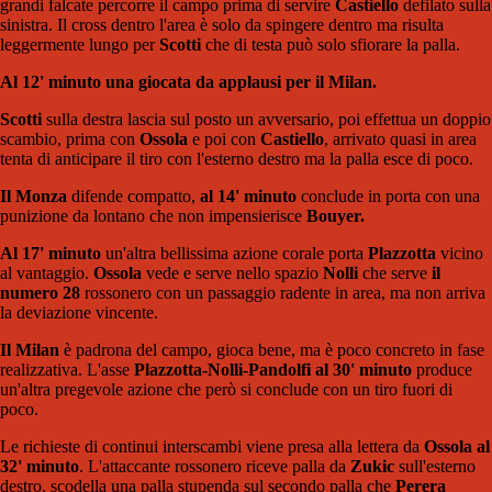
grandi falcate percorre il campo prima di servire
Castiello
defilato sulla
sinistra. Il cross dentro l'area è solo da spingere dentro ma risulta
leggermente lungo per
Scotti
che di testa può solo sfiorare la palla.
Al 12' minuto una giocata da applausi per il Milan.
Scotti
sulla destra lascia sul posto un avversario, poi effettua un doppio
scambio, prima con
Ossola
e poi con
Castiello
, arrivato quasi in area
tenta di anticipare il tiro con l'esterno destro ma la palla esce di poco.
Il Monza
difende compatto,
al 14' minuto
conclude in porta con una
punizione da lontano che non impensierisce
Bouyer.
Al 17' minuto
un'altra bellissima azione corale porta
Plazzotta
vicino
al vantaggio.
Ossola
vede e serve nello spazio
Nolli
che serve
il
numero 28
rossonero con un passaggio radente in area, ma non arriva
la deviazione vincente.
Il Milan
è padrona del campo, gioca bene, ma è poco concreto in fase
realizzativa. L'asse
Plazzotta-Nolli-Pandolfi al 30' minuto
produce
un'altra pregevole azione che però si conclude con un tiro fuori di
poco.
Le richieste di continui interscambi viene presa alla lettera da
Ossola al
32' minuto
. L'attaccante rossonero riceve palla da
Zukic
sull'esterno
destro, scodella una palla stupenda sul secondo palla che
Perera