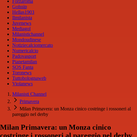
Forzaroma
Golssip
Hellas1903
Ilmilanista
Juvenews
Mediagol
Milanistichannel
Mondoudinese
Notiziecalciomercato
Numericalcio
Padovasport
Pianetamilan
SOS Fanta
Toronews
Tuttobolognaweb
Violanews
Milanisti Channel
Primavera
Milan Primavera: un Monza cinico costringe i rossoneri al
pareggio nel derby
Milan Primavera: un Monza cinico
costringe i rossoneri al pareggio nel derby