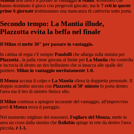
Mantia
non riesce a portare in vantaggio
il Milan
. Rossoneri che
hanno dominato il gioco con pregevoli giocate, ma le
7 reti in queste
prime 6 giornate
testimoniano una mancanza di cattiveria sotto porta.
Secondo tempo: La Mantia illude,
Plazzotta evita la beffa nel finale
Il Milan ci mette 30" per passare in vantaggio.
In cabina di regia c'è sempre
Pandolfi
che allarga sulla sinistra per
Plazzotta
, la palla viene giocata al limite per
La Mantia
che controlla
e incrocia di destro un tiro bellissimo che si insacca alle spalle del
portiere.
Milan in vantaggio meritatamente 1-0.
Il Monza
accusa il colpo e
La Mantia
sfiora la doppietta personale. Il
doppio scambio ancora con
Plazzotta al 50' minuto
lo porta dentro
l'area ma il tiro di sinistro finisce alto.
Il Milan
continua a spingere incurante del vantaggio, all'improvviso
però
il Monza
trova il pareggio.
Nel momento migliore dei rossoneri,
Fogliaro del Monza,
mette in
area un cross dalla sinistra che
Ballabio
spinge in rete da dentro l'area
piccola,
è 1-1.