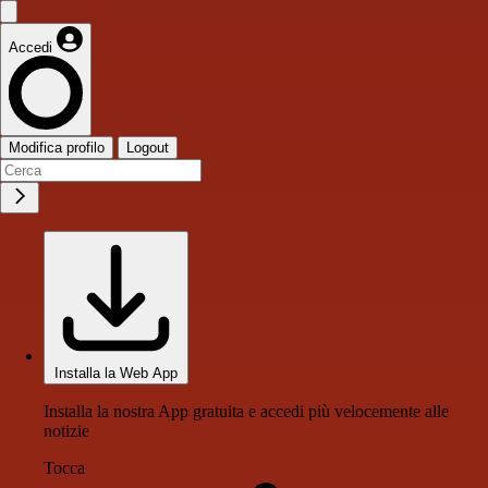
Accedi
Modifica profilo
Logout
Installa la Web App
Installa la nostra App gratuita e accedi più velocemente alle
notizie
Tocca