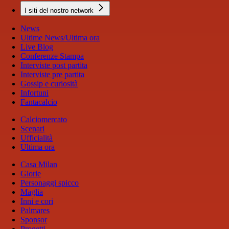
I siti del nostro network
News
Ultime News/Ultima ora
Live Blog
Conferenze Stampa
Interviste post partita
Interviste pre partita
Gossip e curiosità
Infortuni
Fantacalcio
Calciomercato
Scenari
Ufficialità
Ultima ora
Casa Milan
Glorie
Personaggi spicco
Maglia
Inni e cori
Palmares
Sponsor
Progetti