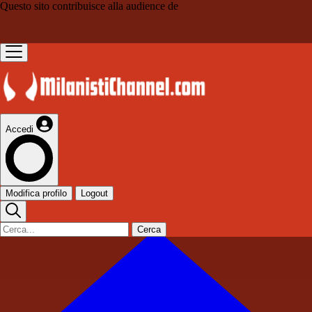
Questo sito contribuisce alla audience de
Accedi
Modifica profilo
Logout
Cerca