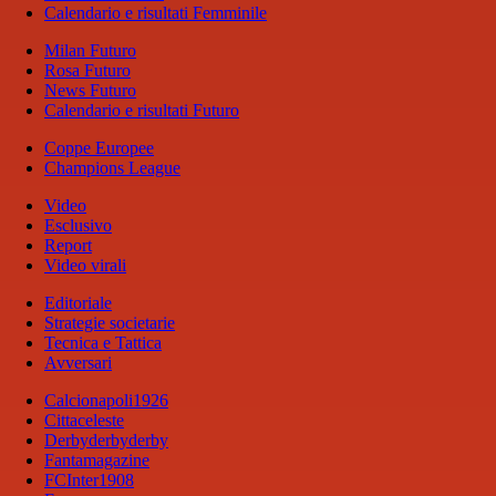
Calendario e risultati Femminile
Milan Futuro
Rosa Futuro
News Futuro
Calendario e risultati Futuro
Coppe Europee
Champions League
Video
Esclusivo
Report
Video virali
Editoriale
Strategie societarie
Tecnica e Tattica
Avversari
Calcionapoli1926
Cittaceleste
Derbyderbyderby
Fantamagazine
FCInter1908