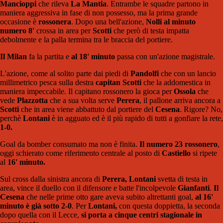
Mancioppi
che rileva
La Mantia
. Entrambe le squadre partono in
maniera aggressiva in fase di non possesso, ma la prima grande
occasione è
rossonera
. Dopo una bell'azione,
Nolli al minuto
numero 8'
crossa in area per
Scotti
che però di testa impatta
debolmente e la palla termina tra le braccia del portiere.
Il Milan
fa la partita e
al 18' minuto
passa con un'azione magistrale.
L'azione, come al solito parte dai piedi di
Pandolfi
che con un lancio
millimetrico pesca sulla destra
capitan Scotti
che la addomestica in
maniera impeccabile. Il capitano rossonero la gioca per
Ossola
che
vede
Plazzotta
che a sua volta serve
Perera
, il pallone arriva ancora a
Scotti
che in area viene abbattuto dal portiere del
Cesena
. Rigore? No,
perchè
Lontani
è in agguato ed è il più rapido di tutti a gonfiare la rete,
1-0.
Goal da bomber consumato ma non è finita.
Il numero 23 rossonero
,
oggi schierato come riferimento centrale al posto di
Castiello
si ripete
al
16' minuto.
Sul cross dalla sinistra ancora di
Perera, Lontani
svetta di testa in
area, vince il duello con il difensore e batte l'incolpevole
Gianfanti
.
Il
Cesena
che nelle prime otto gare aveva subito altrettanti goal,
al 16'
minuto è già sotto 2-0
. Per
Lontani,
con questa doppietta, la seconda
dopo quella con il Lecce,
si porta a cinque centri stagionale in