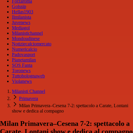
Forzaroma
Golssip
Hellas1903
Ilmilanista
Juvenews
Mediagol
Milanistichannel
Mondoudinese
Notiziecalciomercato
Numericalcio
Padovasport
Pianetamilan
SOS Fanta
Toronews
Tuttobolognaweb
Violanews
Milanisti Channel
Primavera
Milan Primavera–Cesena 7-2: spettacolo a Carate, Lontani
show e dedica al compagno
Milan Primavera–Cesena 7-2: spettacolo a
Carate, Lontani show e dedica al compagno