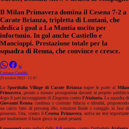
Il Milan Primavera domina il Cesena 7-2 a
Carate Brianza, tripletta di Lontani, che
dedica i goal a La Mantia uscito per
infortunio. In gol anche Castiello e
Mancioppi. Prestazione totale per la
squadra di Renna, che convince e cresce.
Cristiano Cataldo
25 ottobre 2025 - 15:07
Lo
Sportitalia Village di Carate Brianza
riapre le porte al
Mila
Primavera
, pronto a tornare protagonista davanti al proprio pubblico
dopo il pari incoraggiante di Zingonia contro
l’Atalanta.
La squadra di
Giovanni Renna
continua a costruire fiducia e identità, proponendo
un calcio fatto di pressing alto, rotazioni fluide e coraggio in fase di
possesso. Ora, contro il
Cesena Primavera
, arriva un test important
per trasformare il buon gioco in punti pesanti.
I rossoneri
sono reduci dallo
0-0
esterno contro l'imbattuta
Atalanta