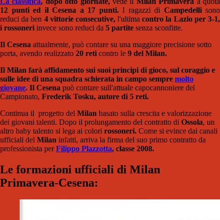
La classifica
,
dopo otto giornate,
vede il
Milan Primavera
a quot
12 punti ed il Cesena a 17 punti.
I ragazzi di
Campedelli
sono
reduci da ben
4 vittorie consecutive,
l'ultima
contro la Lazio per 3-1
i rossoneri
invece sono reduci da
5 partite
senza sconfitte.
Il Cesena
attualmente, può contare su una maggiore precisione sotto
porta, avendo realizzato
20 reti
contro le
9 del Milan.
Il Milan farà affidamento sui suoi principi di gioco, sul coraggio e
sulle idee di una squadra schierata in campo sempre
molto
giovane
. Il Cesena
può contare sull'attuale capocannoniere del
Campionato,
Frederik Tosku, autore di 5 reti.
Continua il progetto del
Milan
basato sulla crescita e valorizzazione
dei giovani talenti. Dopo il prolungamento del contratto di
Ossola
, un
altro baby talento si lega ai colori
rossoneri.
Come si evince dai canali
ufficiali del
Milan
infatti, arriva la firma del suo primo contratto da
professionista per
Filippo Plazzotta
, classe 2008.
Le formazioni ufficiali di Milan
Primavera-Cesena: