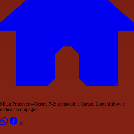
Milan Primavera–Cesena 7-2: spettacolo a Carate, Lontani show e
dedica al compagno