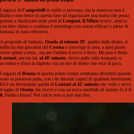
I ragazzi di
Campedelli
in realtà ci provano, ma la manovra non è
fluida e non riesce in questa fase ad organizzare una trama che possa
portare a finalizzare dalle parti di
Longoni. Il Milan
invece, attacca
con idee chiare e continua il monologo con azioni efficaci e piene di
fantasia in zona offensiva.
A proposito di fantasia,
Ossola al minuto 39'
, partito dalla destra, si
infila tra due giocatori del
Cesena
e converge in area, a quel punto
viene spinto a terra , ma per l'arbitro il tocco è lieve. Ma non è finita.
Lontani
, ancora lui,
al 40' minuto
, riceve palla sulla trequarti, si
accentra e sfiora la tripletta con un tiro di destro che esce di poco.
I ragazzi di
Renna
in questo primo tempo sembrano divertirsi quando
sono in possesso palla, con i tre davanti capaci di qualsiasi invenzione.
Ed è un invenzione quella di
Lontani al 42' minuto
che vede e serve
il taglio di
Ossola
che riceve e con un tocco morbido di sinistro fa il
3-
0.
Partita chiusa? Nel calcio non si può mai dire.