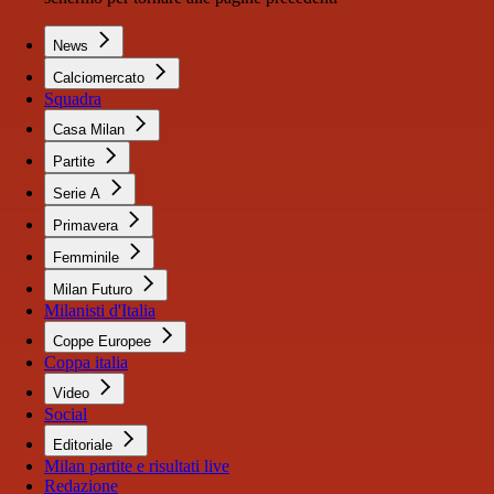
News
Calciomercato
Squadra
Casa Milan
Partite
Serie A
Primavera
Femminile
Milan Futuro
Milanisti d'Italia
Coppe Europee
Coppa italia
Video
Social
Editoriale
Milan partite e risultati live
Redazione