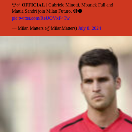
🚨✅ 𝐎𝐅𝐅𝐈𝐂𝐈𝐀𝐋 | Gabriele Minotti, Mbarick Fall and
Mattia Sandri join Milan Futuro. 🔴⚫️
pic.twitter.com/ReUQVxF4Tw
— Milan Matters (@MilanMatters)
July 8, 2024