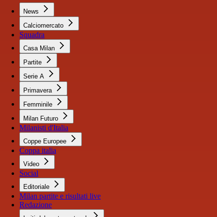
News
Calciomercato
Squadra
Casa Milan
Partite
Serie A
Primavera
Femminile
Milan Futuro
Milanisti d'Italia
Coppe Europee
Coppa italia
Video
Social
Editoriale
Milan partite e risultati live
Redazione