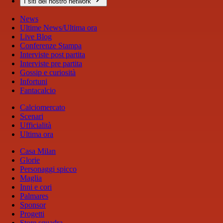
I siti del nostro network
News
Ultime News/Ultima ora
Live Blog
Conferenze Stampa
Interviste post partita
Interviste pre partita
Gossip e curiosità
Infortuni
Fantacalcio
Calciomercato
Scenari
Ufficialità
Ultima ora
Casa Milan
Glorie
Personaggi spicco
Maglia
Inni e cori
Palmares
Sponsor
Progetti
Store squadra