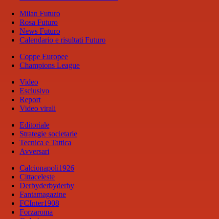
Milan Futuro
Rosa Futuro
News Futuro
Calendario e risultati Futuro
Coppe Europee
Champions League
Video
Esclusivo
Report
Video virali
Editoriale
Strategie societarie
Tecnica e Tattica
Avversari
Calcionapoli1926
Cittaceleste
Derbyderbyderby
Fantamagazine
FCInter1908
Forzaroma