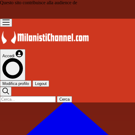
Questo sito contribuisce alla audience de
Accedi
Modifica profilo
Logout
Cerca