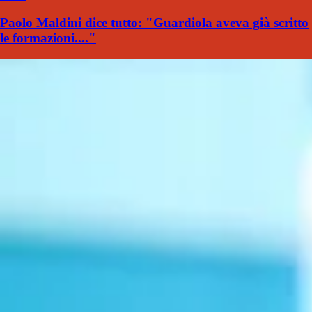
Paolo Maldini dice tutto: "Guardiola aveva già scritto
le formazioni...."