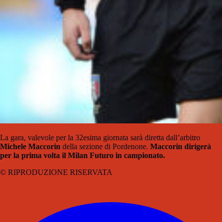
La gara, valevole per la 32esima giornata sarà diretta dall’arbitro
Michele Maccorin
della sezione di Pordenone.
Maccorin dirigerà
per la prima volta il Milan Futuro in campionato.
© RIPRODUZIONE RISERVATA