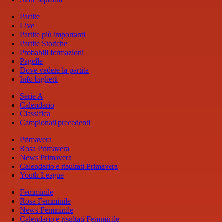
Partite
Live
Partite più importanti
Partite Storiche
Probabili formazioni
Pagelle
Dove vedere la partita
Info biglietti
Serie A
Calendario
Classifica
Campionati precedenti
Primavera
Rosa Primavera
News Primavera
Calendario e risultati Primavera
Youth League
Femminile
Rosa Femminile
News Femminile
Calendario e risultati Femminile