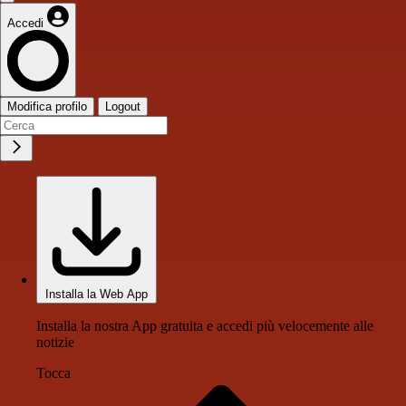
Accedi
Modifica profilo
Logout
Installa la Web App
Installa la nostra App gratuita e accedi più velocemente alle
notizie
Tocca