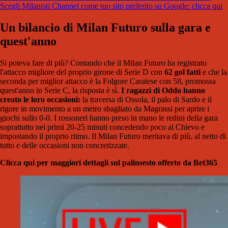
Scegli Milanisti Channel come tuo sito preferito su Google: clicca qui
Un bilancio di Milan Futuro sulla gara e
quest'anno
Si poteva fare di più? Contando che il Milan Futuro ha registrato
l'attacco migliore del proprio girone di Serie D con
62 gol fatti
e che la
seconda per miglior attacco è la Folgore Caratese con 58, promossa
quest'anno in Serie C, la risposta è sì.
I ragazzi di Oddo hanno
creato le loro occasioni:
la traversa di Ossola, il palo di Sardo e il
rigore in movimento a un metro sbagliato da Magrassi per aprire i
giochi sullo 0-0. I rossoneri hanno preso in mano le redini della gara
soprattutto nei primi 20-25 minuti concedendo poco al Chievo e
impostando il proprio ritmo. Il Milan Futuro meritava di più, al netto di
tutto e delle occasioni non concretizzate.
Clicca qui per maggiori dettagli sul palinsesto offerto da Bet365