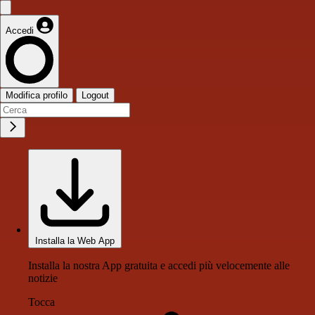
Accedi
Modifica profilo
Logout
Installa la Web App
Installa la nostra App gratuita e accedi più velocemente alle
notizie
Tocca