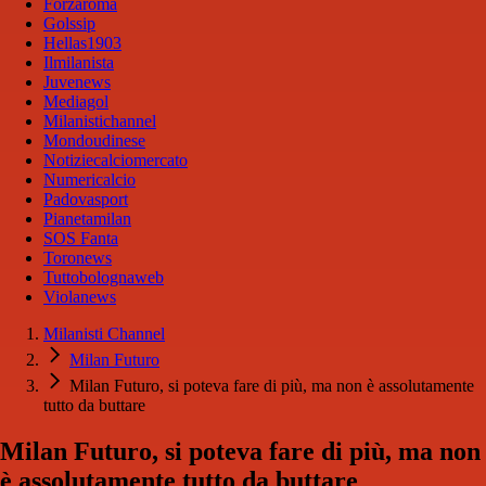
Forzaroma
Golssip
Hellas1903
Ilmilanista
Juvenews
Mediagol
Milanistichannel
Mondoudinese
Notiziecalciomercato
Numericalcio
Padovasport
Pianetamilan
SOS Fanta
Toronews
Tuttobolognaweb
Violanews
Milanisti Channel
Milan Futuro
Milan Futuro, si poteva fare di più, ma non è assolutamente
tutto da buttare
Milan Futuro, si poteva fare di più, ma non
è assolutamente tutto da buttare