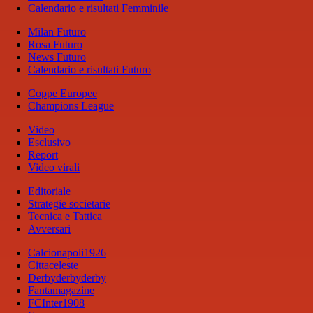
Calendario e risultati Femminile
Milan Futuro
Rosa Futuro
News Futuro
Calendario e risultati Futuro
Coppe Europee
Champions League
Video
Esclusivo
Report
Video virali
Editoriale
Strategie societarie
Tecnica e Tattica
Avversari
Calcionapoli1926
Cittaceleste
Derbyderbyderby
Fantamagazine
FCInter1908