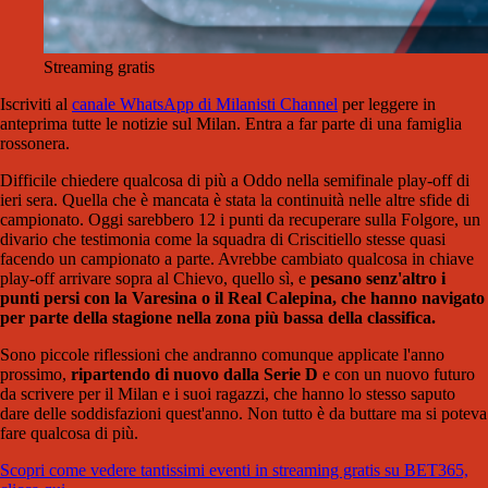
Streaming gratis
Iscriviti al
canale WhatsApp di Milanisti Channel
per leggere in
anteprima tutte le notizie sul Milan. Entra a far parte di una famiglia
rossonera.
Difficile chiedere qualcosa di più a Oddo nella semifinale play-off di
ieri sera. Quella che è mancata è stata la continuità nelle altre sfide di
campionato. Oggi sarebbero 12 i punti da recuperare sulla Folgore, un
divario che testimonia come la squadra di Criscitiello stesse quasi
facendo un campionato a parte. Avrebbe cambiato qualcosa in chiave
play-off arrivare sopra al Chievo, quello sì, e
pesano senz'altro i
punti persi con la Varesina o il Real Calepina, che hanno navigato
per parte della stagione nella zona più bassa della classifica.
Sono piccole riflessioni che andranno comunque applicate l'anno
prossimo,
ripartendo di nuovo dalla Serie D
e con un nuovo futuro
da scrivere per il Milan e i suoi ragazzi, che hanno lo stesso saputo
dare delle soddisfazioni quest'anno. Non tutto è da buttare ma si poteva
fare qualcosa di più.
Scopri come vedere tantissimi eventi in streaming gratis su BET365,