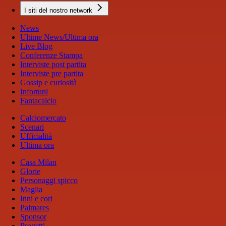
I siti del nostro network
News
Ultime News/Ultima ora
Live Blog
Conferenze Stampa
Interviste post partita
Interviste pre partita
Gossip e curiosità
Infortuni
Fantacalcio
Calciomercato
Scenari
Ufficialità
Ultima ora
Casa Milan
Glorie
Personaggi spicco
Maglia
Inni e cori
Palmares
Sponsor
Progetti