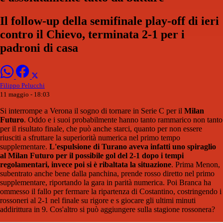
Il follow-up della semifinale play-off di ieri
contro il Chievo, terminata 2-1 per i
padroni di casa
Filippo Pelucchi
11 maggio - 18:03
Si interrompe a Verona il sogno di tornare in Serie C per il
Milan
Futuro
. Oddo e i suoi probabilmente hanno tanto rammarico non tanto
per il risultato finale, che può anche starci, quanto per non essere
riusciti a sfruttare la superiorità numerica nel primo tempo
supplementare.
L'espulsione di Turano aveva infatti uno spiraglio
al Milan Futuro per il possibile gol del 2-1 dopo i tempi
regolamentari, invece poi si è ribaltata la situazione
. Prima Menon,
subentrato anche bene dalla panchina, prende rosso diretto nel primo
supplementare, riportando la gara in parità numerica. Poi Branca ha
ommesso il fallo per fermare la ripartenza di Costantino, costringendo i
rossoneri al 2-1 nel finale su rigore e s giocare gli ultimi minuti
addirittura in 9. Cos'altro si può aggiungere sulla stagione rossonera?