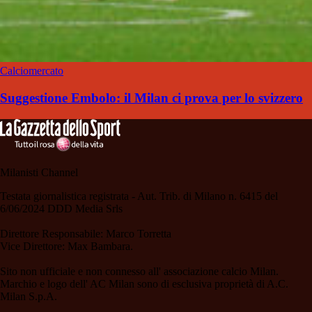
Calciomercato
Suggestione Embolo: il Milan ci prova per lo svizzero
Milanisti Channel
Testata giornalistica registrata - Aut. Trib. di Milano n. 6415 del
6/06/2024 DDD Media Srls
Direttore Responsabile: Marco Torretta
Vice Direttore: Max Bambara.
Sito non ufficiale e non connesso all' associazione calcio Milan.
Marchio e logo dell' AC Milan sono di esclusiva proprietà di A.C.
Milan S.p.A.