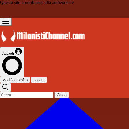
Questo sito contribuisce alla audience de
Accedi
Modifica profilo
Logout
Cerca