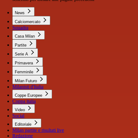
News
Calciomercato
Squadra
Casa Milan
Partite
Serie A
Primavera
Femminile
Milan Futuro
Milanisti d'Italia
Coppe Europee
Coppa italia
Video
Social
Editoriale
Milan partite e risultati live
Redazione