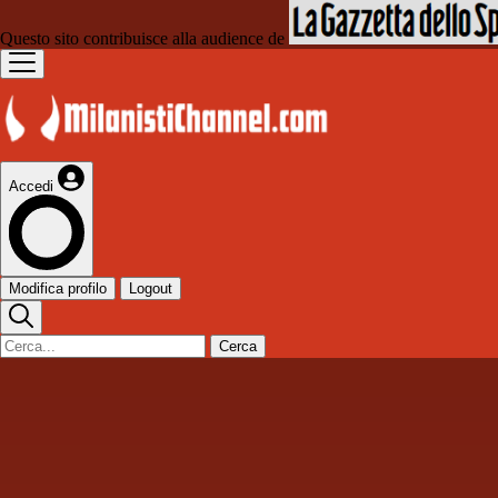
Questo sito contribuisce alla audience de
Accedi
Modifica profilo
Logout
Cerca