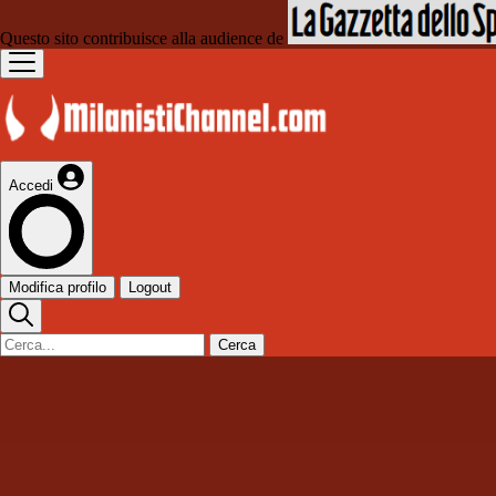
Questo sito contribuisce alla audience de
Accedi
Modifica profilo
Logout
Cerca