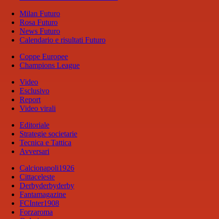
Milan Futuro
Rosa Futuro
News Futuro
Calendario e risultati Futuro
Coppe Europee
Champions League
Video
Esclusivo
Report
Video virali
Editoriale
Strategie societarie
Tecnica e Tattica
Avversari
Calcionapoli1926
Cittaceleste
Derbyderbyderby
Fantamagazine
FCInter1908
Forzaroma