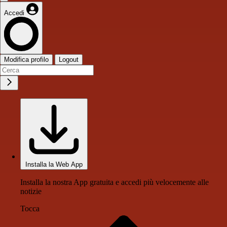
Accedi
Modifica profilo
Logout
Installa la Web App
Installa la nostra App gratuita e accedi più velocemente alle
notizie
Tocca