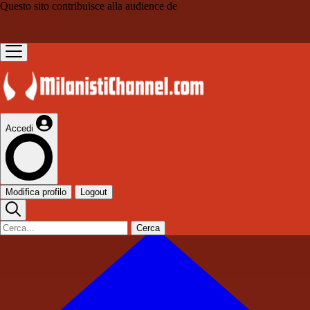
Questo sito contribuisce alla audience de
Accedi
Modifica profilo
Logout
Cerca