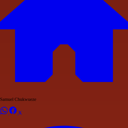
Samuel Chukwueze