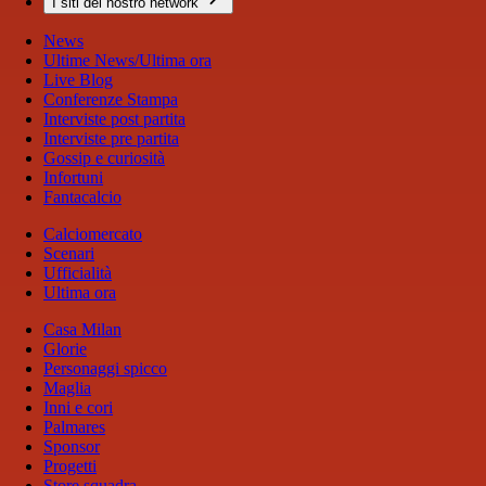
I siti del nostro network
News
Ultime News/Ultima ora
Live Blog
Conferenze Stampa
Interviste post partita
Interviste pre partita
Gossip e curiosità
Infortuni
Fantacalcio
Calciomercato
Scenari
Ufficialità
Ultima ora
Casa Milan
Glorie
Personaggi spicco
Maglia
Inni e cori
Palmares
Sponsor
Progetti
Store squadra