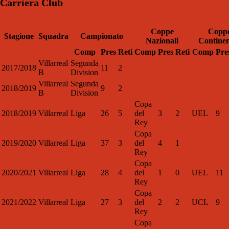
Carriera Club
Coppe
Copp
Stagione
Squadra
Campionato
Nazionali
Continen
Comp
Pres
Reti
Comp
Pres
Reti
Comp
Pre
Villarreal
Segunda
2017/2018
11
2
B
Division
Villarreal
Segunda
2018/2019
9
2
B
Division
Copa
2018/2019
Villarreal
Liga
26
5
del
3
2
UEL
9
Rey
Copa
2019/2020
Villarreal
Liga
37
3
del
4
1
Rey
Copa
2020/2021
Villarreal
Liga
28
4
del
1
0
UEL
11
Rey
Copa
2021/2022
Villarreal
Liga
27
3
del
2
2
UCL
9
Rey
Copa