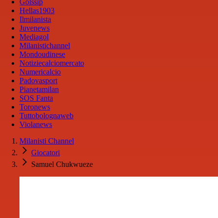
Golssip
Hellas1903
Ilmilanista
Juvenews
Mediagol
Milanistichannel
Mondoudinese
Notiziecalciomercato
Numericalcio
Padovasport
Pianetamilan
SOS Fanta
Toronews
Tuttobolognaweb
Violanews
Milanisti Channel
Giocatori
Samuel Chukwueze