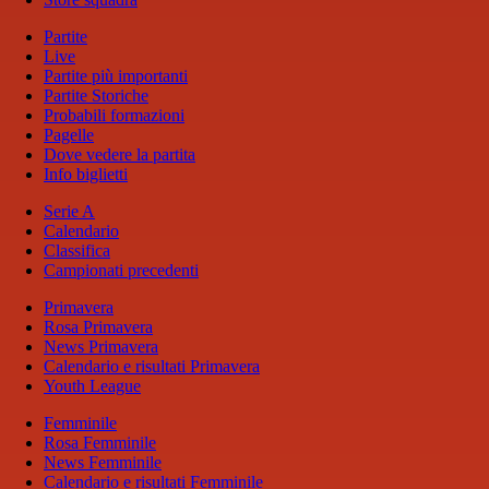
Partite
Live
Partite più importanti
Partite Storiche
Probabili formazioni
Pagelle
Dove vedere la partita
Info biglietti
Serie A
Calendario
Classifica
Campionati precedenti
Primavera
Rosa Primavera
News Primavera
Calendario e risultati Primavera
Youth League
Femminile
Rosa Femminile
News Femminile
Calendario e risultati Femminile