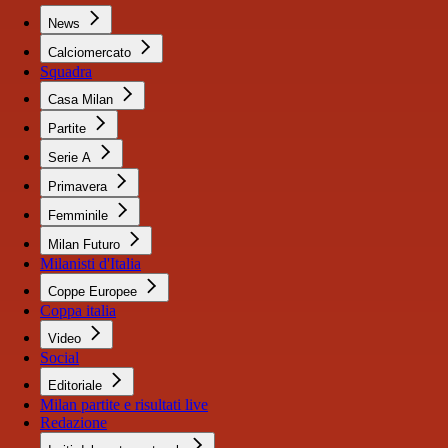
News
Calciomercato
Squadra
Casa Milan
Partite
Serie A
Primavera
Femminile
Milan Futuro
Milanisti d'Italia
Coppe Europee
Coppa italia
Video
Social
Editoriale
Milan partite e risultati live
Redazione