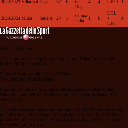
2022/2023
Villarreal
Liga
37
6
del
4
4
UECL
9
Rey
UCL
Coppa
2023/2024
Milan
Serie A
24
1
1
0
+
8
Italia
UEL
Milanisti Channel
Testata giornalistica registrata - Aut. Trib. di Milano n. 6415 del
6/06/2024 DDD Media Srls
Direttore Responsabile: Marco Torretta
Vice Direttore: Max Bambara.
Sito non ufficiale e non connesso all' associazione calcio Milan.
Marchio e logo dell' AC Milan sono di esclusiva proprietà di A.C.
Milan S.p.A.
Il sito MilanistiChannel.com di titolarità di DDD MEDIA SRLS via
delle Risaie 3, 20079 Basiglio (Milano), C.F./P.IVA 10837110963, è
partner de La Gazzetta dello Sport e affiliato al network Gazzanet di
RCS Mediagroup S.p.a..