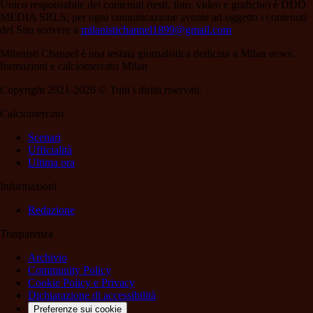
Unico responsabile dei contenuti (testi, foto, video e grafiche) è DDD
MEDIA SRLS; per ogni comunicazione avente ad oggetto i contenuti
del Sito scrivere a
milanistichannel1899@gmail.com
Milanisti Channel è una testata giornalistica dedicata a Milan news,
formazioni e calciomercato Milan
Copyright 2021-2026 © Tutti i diritti riservati.
Calciomercato
Scenari
Ufficialità
Ultima ora
Informazioni
Redazione
Trasparenza
Archivio
Community Policy
Cookie Policy e Privacy
Dichiarazione di accessibilità
Preferenze sui cookie