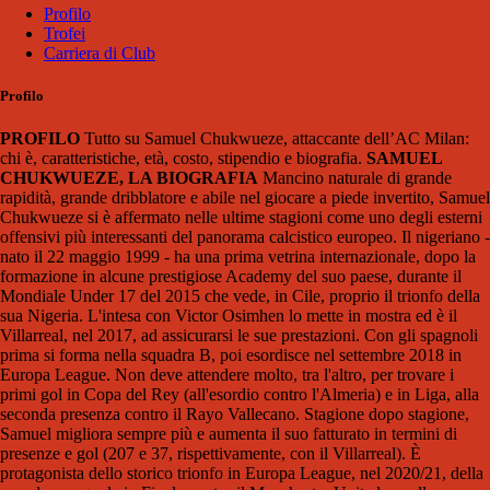
Profilo
Trofei
Carriera di Club
Profilo
PROFILO
Tutto su Samuel Chukwueze, attaccante dell’AC Milan:
chi è, caratteristiche, età, costo, stipendio e biografia.
SAMUEL
CHUKWUEZE, LA BIOGRAFIA
Mancino naturale di grande
rapidità, grande dribblatore e abile nel giocare a piede invertito, Samuel
Chukwueze si è affermato nelle ultime stagioni come uno degli esterni
offensivi più interessanti del panorama calcistico europeo. Il nigeriano -
nato il 22 maggio 1999 - ha una prima vetrina internazionale, dopo la
formazione in alcune prestigiose Academy del suo paese, durante il
Mondiale Under 17 del 2015 che vede, in Cile, proprio il trionfo della
sua Nigeria. L'intesa con Victor Osimhen lo mette in mostra ed è il
Villarreal, nel 2017, ad assicurarsi le sue prestazioni. Con gli spagnoli
prima si forma nella squadra B, poi esordisce nel settembre 2018 in
Europa League. Non deve attendere molto, tra l'altro, per trovare i
primi gol in Copa del Rey (all'esordio contro l'Almeria) e in Liga, alla
seconda presenza contro il Rayo Vallecano. Stagione dopo stagione,
Samuel migliora sempre più e aumenta il suo fatturato in termini di
presenze e gol (207 e 37, rispettivamente, con il Villarreal). È
protagonista dello storico trionfo in Europa League, nel 2020/21, della