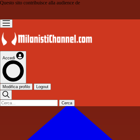
Questo sito contribuisce alla audience de
Accedi
Modifica profilo
Logout
Cerca