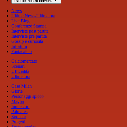
I siti del nostro network
News
Ultime News/Ultima ora
Live Blog
Conferenze Stampa
Interviste post partita
Interviste pre partita
Gossip e curiosità
Infortuni
Fantacalcio
Calciomercato
Scenari
Ufficialità
Ultima ora
Casa Milan
Glorie
Personaggi spicco
Maglia
Inni e cori
Palmares
Sponsor
Progetti
Store squadra