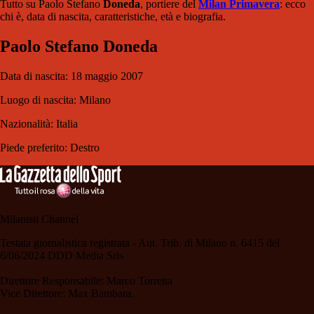
Tutto su Paolo Stefano
Doneda
, portiere del
Milan Primavera
: ecco
chi è, data di nascita, caratteristiche, età e biografia.
Paolo Stefano Doneda
Data di nascita: 18 maggio 2007
Luogo di nascita: Milano
Nazionalità: Italia
Piede preferito: Destro
Milanisti Channel
Testata giornalistica registrata - Aut. Trib. di Milano n. 6415 del
6/06/2024 DDD Media Srls
Direttore Responsabile: Marco Torretta
Vice Direttore: Max Bambara.