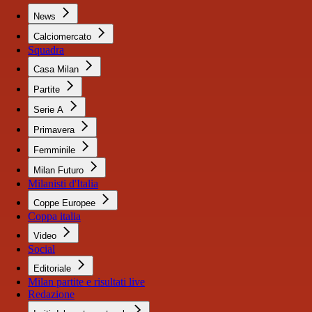
News
Calciomercato
Squadra
Casa Milan
Partite
Serie A
Primavera
Femminile
Milan Futuro
Milanisti d'Italia
Coppe Europee
Coppa italia
Video
Social
Editoriale
Milan partite e risultati live
Redazione