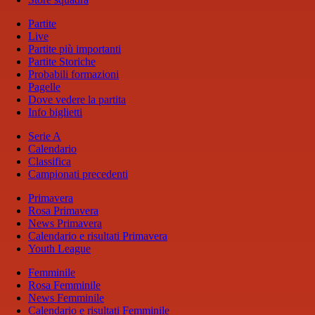
Partite
Live
Partite più importanti
Partite Storiche
Probabili formazioni
Pagelle
Dove vedere la partita
Info biglietti
Serie A
Calendario
Classifica
Campionati precedenti
Primavera
Rosa Primavera
News Primavera
Calendario e risultati Primavera
Youth League
Femminile
Rosa Femminile
News Femminile
Calendario e risultati Femminile