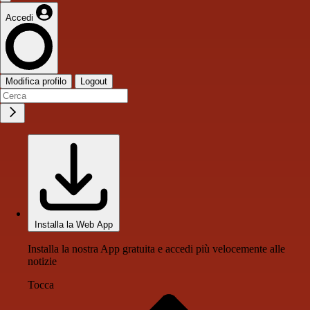
Accedi
Modifica profilo
Logout
Installa la Web App
Installa la nostra App gratuita e accedi più velocemente alle
notizie
Tocca