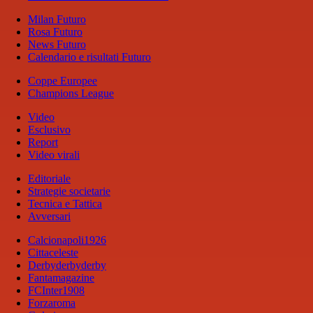
Milan Futuro
Rosa Futuro
News Futuro
Calendario e risultati Futuro
Coppe Europee
Champions League
Video
Esclusivo
Report
Video virali
Editoriale
Strategie societarie
Tecnica e Tattica
Avversari
Calcionapoli1926
Cittaceleste
Derbyderbyderby
Fantamagazine
FCInter1908
Forzaroma