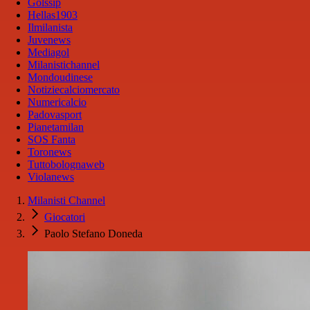
Golssip
Hellas1903
Ilmilanista
Juvenews
Mediagol
Milanistichannel
Mondoudinese
Notiziecalciomercato
Numericalcio
Padovasport
Pianetamilan
SOS Fanta
Toronews
Tuttobolognaweb
Violanews
Milanisti Channel
Giocatori
Paolo Stefano Doneda