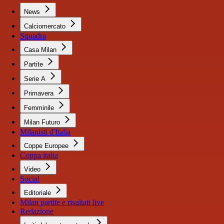
News
Calciomercato
Squadra
Casa Milan
Partite
Serie A
Primavera
Femminile
Milan Futuro
Milanisti d'Italia
Coppe Europee
Coppa italia
Video
Social
Editoriale
Milan partite e risultati live
Redazione