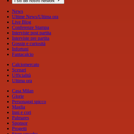
I siti del nostro network
News
Ultime News/Ultima ora
Live Blog
Conferenze Stampa
Interviste post partita
Interviste pre partita
Gossip e curiosità
Infortuni
Fantacalcio
Calciomercato
Scenari
Ufficialità
Ultima ora
Casa Milan
Glorie
Personaggi spicco
Maglia
Inni e cori
Palmares
Sponsor
Progetti
Store squadra