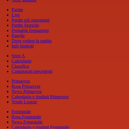
Partite
Live
Partite più importanti
Partite Storiche
Probabili formazioni
Pagelle
Dove vedere la partita
Info biglietti
Serie A
Calendario
Classifica
Campionati precedenti
Primavera
Rosa Primavera
News Primavera
Calendario e risultati Primavera
Youth League
Femminile
Rosa Femminile
News Femminile
Calendario e risultati Femminile