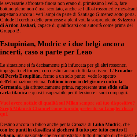
le avversarie affrontate finora non erano di primissimo livello, fare
bottino pieno non è mai scontato, anche se i tifosi rossoneri e messicani
aspettano ancora i veri lampi da parte di Santiago Gimenez sotto porta.
Chiude il cerchio delle promosse a pieni voti la sorprendente
Svizzera
di Ardon Jashari
, capace di qualificarsi con autorità come prima del
Gruppo B.
Estupinian, Modric e i due belgi ancora
incerti, caso a parte per Leao
La situazione si fa decisamente più infuocata per gli altri rossoneri
impegnati nel torneo, con destini ancora tutti da scrivere.
L'Ecuador
di Pervis Estupiñán
, fermo a un solo punto, vede lo spettro
dell'eliminazione vicina:
l'ultimo incrocio del girone contro la
Germania
, già aritmeticamente prima, rappresenta
una sfida sulla
carta titanica
e quasi insuperabile per il terzino e i suoi compagni.
Vuoi avere notizie di qualità sul Milan sempre sul tuo dispositivo?
Scegli Milanisti Channel come tuo sito preferito su Google: clicca
qui.
Destino ancora in bilico anche per la Croazia di
Luka Modric
, che
con tre punti in classifica si giocherà il tutto per tutto contro il
Ghana,
una nazionale che ha dimostrato a tutto il mondo di che pasta è