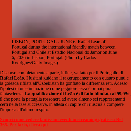
LISBON, PORTUGAL - JUNE 6: Rafael Leao of
Portugal during the international friendly match between
Portugal and Chile at Estadio Nacional do Jamor on June
6, 2026 in Lisbon, Portugal. (Photo by Carlos
Rodrigues/Getty Images)
Discorso completamente a parte, infine, va fatto per il Portogallo di
Rafael Leão.
I lusitani guidano il raggruppamento con quattro punti e
la goleada rifilata all'Uzbekistan ha gonfiato la differenza reti. Adesso
l'ipotesi di un'eliminazione come peggiore terza è ormai pura
fantascienza.
La qualificazione di Leão è di fatto blindata al 99,9%
,
il che porta la pattuglia rossonera ad avere almeno sei rappresentanti
certi nella fase successiva, in attesa di capire chi riuscirà a compiere
l'impresa all'ultimo respiro.
Scopri come vedere tantissimi eventi in streaming gratis su Bet
365. Per farlo, clicca qui