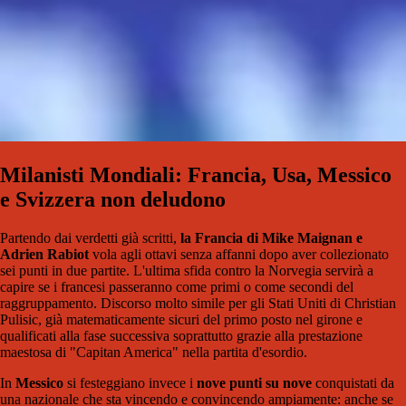
Milanisti Mondiali: Francia, Usa, Messico
e Svizzera non deludono
Partendo dai verdetti già scritti,
la Francia di Mike Maignan e
Adrien Rabiot
vola agli ottavi senza affanni dopo aver collezionato
sei punti in due partite. L'ultima sfida contro la Norvegia servirà a
capire se i francesi passeranno come primi o come secondi del
raggruppamento. Discorso molto simile per gli Stati Uniti di Christian
Pulisic, già matematicamente sicuri del primo posto nel girone e
qualificati alla fase successiva soprattutto grazie alla prestazione
maestosa di "Capitan America" nella partita d'esordio.
In
Messico
si festeggiano invece i
nove punti su nove
conquistati da
una nazionale che sta vincendo e convincendo ampiamente: anche se