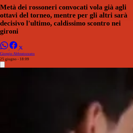
Metà dei rossoneri convocati vola già agli
ottavi del torneo, mentre per gli altri sarà
decisivo l'ultimo, caldissimo scontro nei
gironi
Giorgio Abbratozzato
25 giugno - 18:09