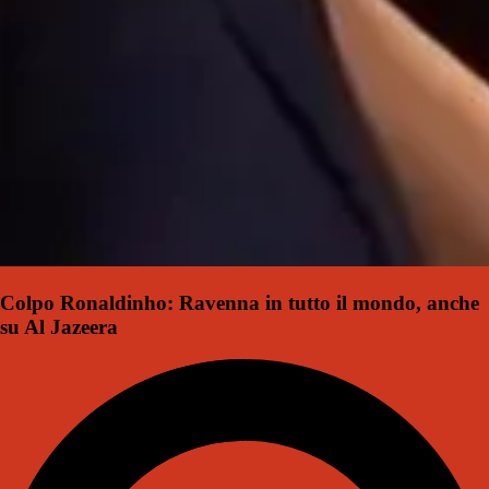
Colpo Ronaldinho: Ravenna in tutto il mondo, anche
su Al Jazeera