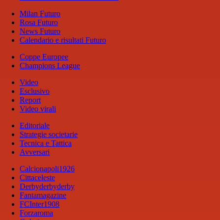
Milan Futuro
Rosa Futuro
News Futuro
Calendario e risultati Futuro
Coppe Europee
Champions League
Video
Esclusivo
Report
Video virali
Editoriale
Strategie societarie
Tecnica e Tattica
Avversari
Calcionapoli1926
Cittaceleste
Derbyderbyderby
Fantamagazine
FCInter1908
Forzaroma