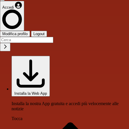
Accedi
Modifica profilo
Logout
Installa la Web App
Installa la nostra App gratuita e accedi più velocemente alle
notizie
Tocca