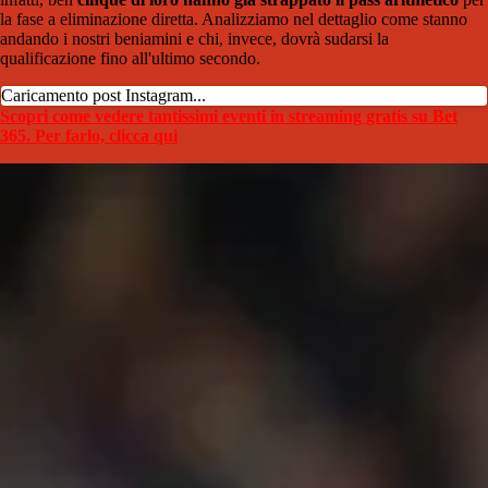
la fase a eliminazione diretta. Analizziamo nel dettaglio come stanno
andando i nostri beniamini e chi, invece, dovrà sudarsi la
qualificazione fino all'ultimo secondo.
Caricamento post Instagram...
Scopri come vedere tantissimi eventi in streaming gratis su Bet
365. Per farlo, clicca qui