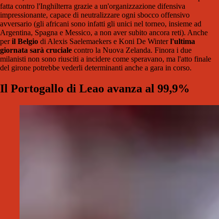
fatta contro l'Inghilterra grazie a un'organizzazione difensiva
impressionante, capace di neutralizzare ogni sbocco offensivo
avversario (gli africani sono infatti gli unici nel torneo, insieme ad
Argentina, Spagna e Messico, a non aver subito ancora reti). Anche
per
il Belgio
di Alexis Saelemaekers e Koni De Winter
l'ultima
giornata sarà cruciale
contro la Nuova Zelanda. Finora i due
milanisti non sono riusciti a incidere come speravano, ma l'atto finale
del girone potrebbe vederli determinanti anche a gara in corso.
Il Portogallo di Leao avanza al 99,9%