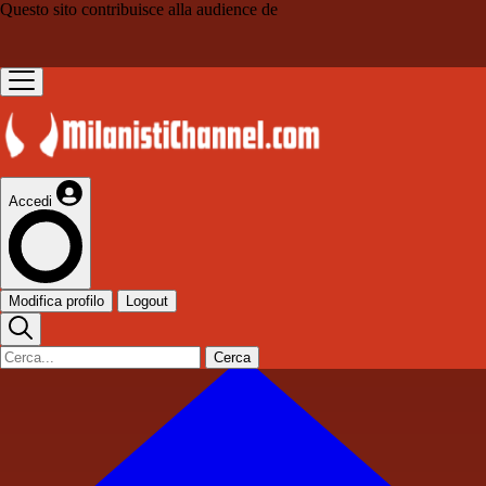
Questo sito contribuisce alla audience de
Accedi
Modifica profilo
Logout
Cerca