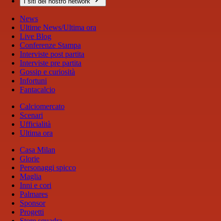
I siti del nostro network
News
Ultime News/Ultima ora
Live Blog
Conferenze Stampa
Interviste post partita
Interviste pre partita
Gossip e curiosità
Infortuni
Fantacalcio
Calciomercato
Scenari
Ufficialità
Ultima ora
Casa Milan
Glorie
Personaggi spicco
Maglia
Inni e cori
Palmares
Sponsor
Progetti
Store squadra