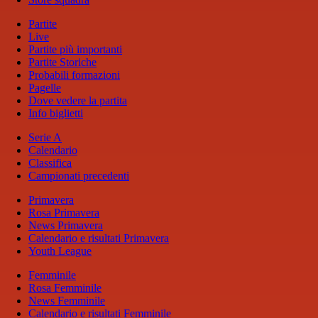
Partite
Live
Partite più importanti
Partite Storiche
Probabili formazioni
Pagelle
Dove vedere la partita
Info biglietti
Serie A
Calendario
Classifica
Campionati precedenti
Primavera
Rosa Primavera
News Primavera
Calendario e risultati Primavera
Youth League
Femminile
Rosa Femminile
News Femminile
Calendario e risultati Femminile