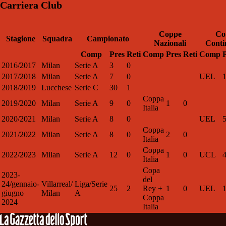
Carriera Club
Coppe
Co
Stagione
Squadra
Campionato
Nazionali
Conti
Comp
Pres
Reti
Comp
Pres
Reti
Comp
2016/2017
Milan
Serie A
3
0
2017/2018
Milan
Serie A
7
0
UEL
2018/2019
Lucchese
Serie C
30
1
Coppa
2019/2020
Milan
Serie A
9
0
1
0
Italia
2020/2021
Milan
Serie A
8
0
UEL
Coppa
2021/2022
Milan
Serie A
8
0
2
0
Italia
Coppa
2022/2023
Milan
Serie A
12
0
1
0
UCL
Italia
Copa
2023-
del
24/gennaio-
Villarreal/
Liga/Serie
25
2
Rey +
1
0
UEL
giugno
Milan
A
Coppa
2024
Italia