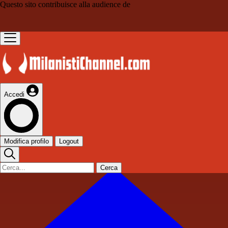
Questo sito contribuisce alla audience de
Accedi
Modifica profilo
Logout
Cerca