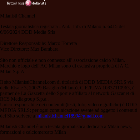
Milanisti Channel
Testata giornalistica registrata - Aut. Trib. di Milano n. 6415 del
6/06/2024 DDD Media Srls
Direttore Responsabile: Marco Torretta
Vice Direttore: Max Bambara.
Sito non ufficiale e non connesso all' associazione calcio Milan.
Marchio e logo dell' AC Milan sono di esclusiva proprietà di A.C.
Milan S.p.A.
Il sito MilanistiChannel.com di titolarità di DDD MEDIA SRLS via
delle Risaie 3, 20079 Basiglio (Milano), C.F./P.IVA 10837110963, è
partner de La Gazzetta dello Sport e affiliato al network Gazzanet di
RCS Mediagroup S.p.a..
Unico responsabile dei contenuti (testi, foto, video e grafiche) è DDD
MEDIA SRLS; per ogni comunicazione avente ad oggetto i contenuti
del Sito scrivere a
milanistichannel1899@gmail.com
Milanisti Channel è una testata giornalistica dedicata a Milan news,
formazioni e calciomercato Milan