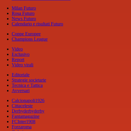
Milan Futuro
Rosa Futuro
News Futuro
Calendario e risultati Futuro
Coppe Europee
Champions League
Video
Esclusivo
Report
Video virali
Editoriale
Strategie societarie
Tecnica e Tattica
Avversari
Calcionapoli1926
Cittaceleste
Derbyderbyderby
Fantamagazine
FCInter1908
Forzaroma