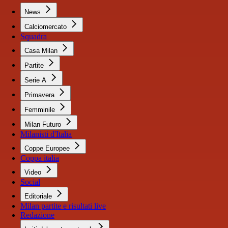
News
Calciomercato
Squadra
Casa Milan
Partite
Serie A
Primavera
Femminile
Milan Futuro
Milanisti d'Italia
Coppe Europee
Coppa italia
Video
Social
Editoriale
Milan partite e risultati live
Redazione