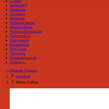
Golssip
Hellas1903
Ilmilanista
Juvenews
Mediagol
Milanistichannel
Mondoudinese
Notiziecalciomercato
Numericalcio
Padovasport
Pianetamilan
SOS Fanta
Toronews
Tuttobolognaweb
Violanews
Milanisti Channel
Giocatori
Matteo Gabbia