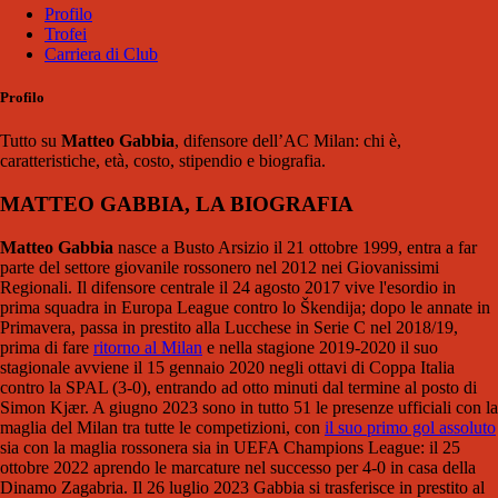
Profilo
Trofei
Carriera di Club
Profilo
Tutto su
Mat
teo Gabbia
, difensore dell’AC Milan: chi è,
caratteristiche, età, costo, stipendio e biografia.
MATTEO GABBIA, LA BIOGRAFIA
Matteo Gabbia
nasce a Busto Arsizio il 21 ottobre 1999, entra a far
parte del settore giovanile rossonero nel 2012 nei Giovanissimi
Regionali. Il difensore centrale il 24 agosto 2017 vive l'esordio in
prima squadra in Europa League contro lo Škendija; dopo le annate in
Primavera, passa in prestito alla Lucchese in Serie C nel 2018/19,
prima di fare
ritorno al Milan
e nella stagione 2019-2020 il suo
stagionale avviene il 15 gennaio 2020 negli ottavi di Coppa Italia
contro la SPAL (3-0), entrando ad otto minuti dal termine al posto di
Simon Kjær. A giugno 2023 sono in tutto 51 le presenze ufficiali con la
maglia del Milan tra tutte le competizioni, con
il suo primo gol assoluto
sia con la maglia rossonera sia in UEFA Champions League: il 25
ottobre 2022 aprendo le marcature nel successo per 4-0 in casa della
Dinamo Zagabria. Il 26 luglio 2023 Gabbia si trasferisce in prestito al