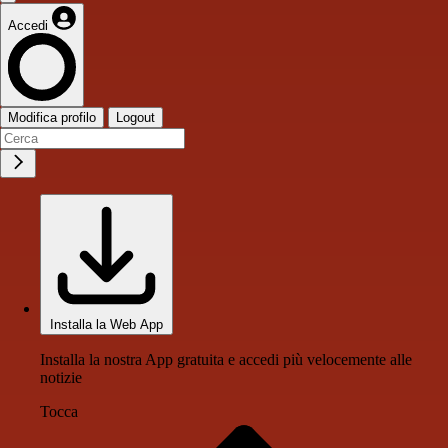
Accedi
Modifica profilo
Logout
Installa la Web App
Installa la nostra App gratuita e accedi più velocemente alle
notizie
Tocca