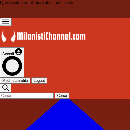
Questo sito contribuisce alla audience de
Accedi
Modifica profilo
Logout
Cerca