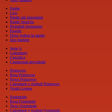
Partite
Live
Partite più importanti
Partite Storiche
Probabili formazioni
Pagelle
Dove vedere la partita
Info biglietti
Serie A
Calendario
Classifica
Campionati precedenti
Primavera
Rosa Primavera
News Primavera
Calendario e risultati Primavera
Youth League
Femminile
Rosa Femminile
News Femminile
Calendario e risultati Femminile