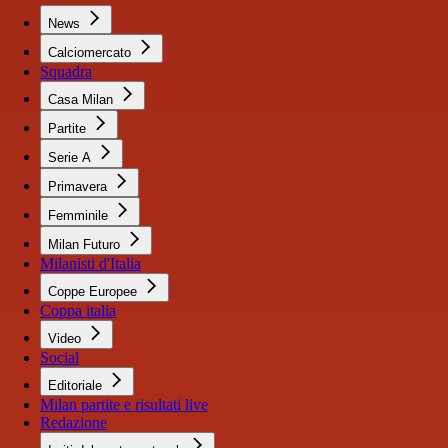
News
Calciomercato
Squadra
Casa Milan
Partite
Serie A
Primavera
Femminile
Milan Futuro
Milanisti d'Italia
Coppe Europee
Coppa italia
Video
Social
Editoriale
Milan partite e risultati live
Redazione