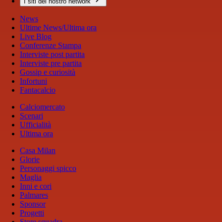
I siti del nostro network
News
Ultime News/Ultima ora
Live Blog
Conferenze Stampa
Interviste post partita
Interviste pre partita
Gossip e curiosità
Infortuni
Fantacalcio
Calciomercato
Scenari
Ufficialità
Ultima ora
Casa Milan
Glorie
Personaggi spicco
Maglia
Inni e cori
Palmares
Sponsor
Progetti
Store squadra