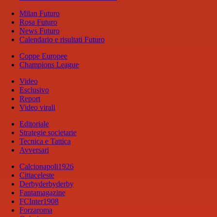
Milan Futuro
Rosa Futuro
News Futuro
Calendario e risultati Futuro
Coppe Europee
Champions League
Video
Esclusivo
Report
Video virali
Editoriale
Strategie societarie
Tecnica e Tattica
Avversari
Calcionapoli1926
Cittaceleste
Derbyderbyderby
Fantamagazine
FCInter1908
Forzaroma