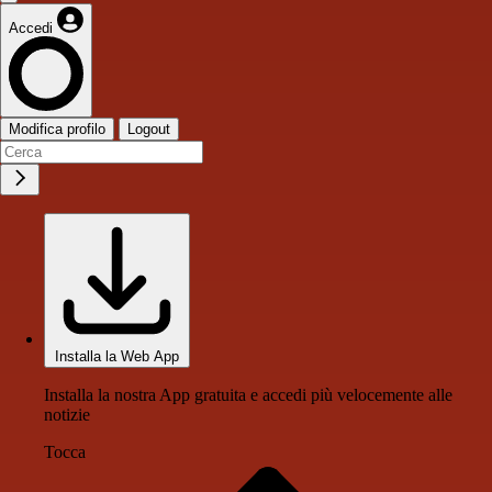
Accedi
Modifica profilo
Logout
Installa la Web App
Installa la nostra App gratuita e accedi più velocemente alle
notizie
Tocca