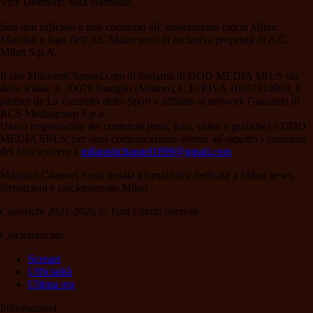
Vice Direttore: Max Bambara.
Sito non ufficiale e non connesso all' associazione calcio Milan.
Marchio e logo dell' AC Milan sono di esclusiva proprietà di A.C.
Milan S.p.A.
Il sito MilanistiChannel.com di titolarità di DDD MEDIA SRLS via
delle Risaie 3, 20079 Basiglio (Milano), C.F./P.IVA 10837110963, è
partner de La Gazzetta dello Sport e affiliato al network Gazzanet di
RCS Mediagroup S.p.a..
Unico responsabile dei contenuti (testi, foto, video e grafiche) è DDD
MEDIA SRLS; per ogni comunicazione avente ad oggetto i contenuti
del Sito scrivere a
milanistichannel1899@gmail.com
Milanisti Channel è una testata giornalistica dedicata a Milan news,
formazioni e calciomercato Milan
Copyright 2021-2026 © Tutti i diritti riservati.
Calciomercato
Scenari
Ufficialità
Ultima ora
Informazioni