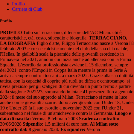
Profilo
Carriera di Club
Profilo
PROFILO
Tutto su Terracciano, difensore dell’AC Milan: chi è,
caratteristiche, età, costo, stipendio e biografia.
TERRACCIANO,
LA BIOGRAFIA
Figlio d'arte, Filippo Terracciano nasce a Verona l'8
febbraio 2003 e cresce calcisticamente nel club della sua città natale,
l'Hellas. In gialloblù scala la piramide delle giovanili esordendo in
Primavera nel 2021, anno in cui inizia anche ad allenarsi con la Prima
Squadra. L'esordio da professionista avviene il 15 dicembre, sempre
del 2021, contro l'Empoli in Coppa Italia mentre la prima in Serie A
arriva - sempre contro i toscani - a marzo 2022. Grazie alla sua duttilità
tattica, con la capacità di coprire più ruoli tra difesa e centrocampo, si
rivela prezioso per gli scaligeri di cui diventa un punto fermo a partire
dalla stagione 2022/23, sommando in totale 41 presenze fino a gennaio
2024: il mese del suo approdo al Milan. Terracciano si mette in luce
anche con le giovanili azzurre: dopo aver giocato con Under 18, Under
19 e Under 20 fa il suo esordio a novembre 2022 con l'Under 21,
subentrando nel finale di un'amichevole contro la Germania.
Luogo e
data di nascita:
Verona, 8 febbraio 2003
Scadenza contratto:
30/06/2028
Stipendio:
1.5 milioni di euro netti
Al Milan sotto
contratto dal:
8 gennaio 2024.
Ex squadre:
Verona