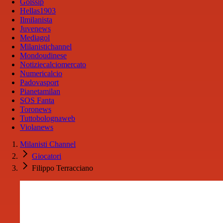
Golssip
Hellas1903
Ilmilanista
Juvenews
Mediagol
Milanistichannel
Mondoudinese
Notiziecalciomercato
Numericalcio
Padovasport
Pianetamilan
SOS Fanta
Toronews
Tuttobolognaweb
Violanews
Milanisti Channel
Giocatori
Filippo Terracciano