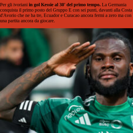
Per gli ivoriani
in gol Kessie al 30' del primo tempo.
La Germania
conquista il primo posto del Gruppo E con sei punti, davanti alla Costa
d'Avorio che ne ha tre, Ecuador e Curacao ancora fermi a zero ma con
una partita ancora da giocare.