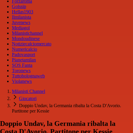
Forzaroma
Golssip
Hellas1903
Ilmilanista
Juvenews
Mediagol
Milanistichannel
Mondoudinese
Notiziecalciomercato
Numericalcio
Padovasport
Pianetamilan
SOS Fanta
Toronews
Tuttobolognaweb
Violanews
Milanisti Channel
Giocatori
Doppio Undav, la Germania ribalta la Costa D'Avorio.
Partitone per Kessie
Doppio Undav, la Germania ribalta la
Costa D'Avorio. Partitone per Kessie