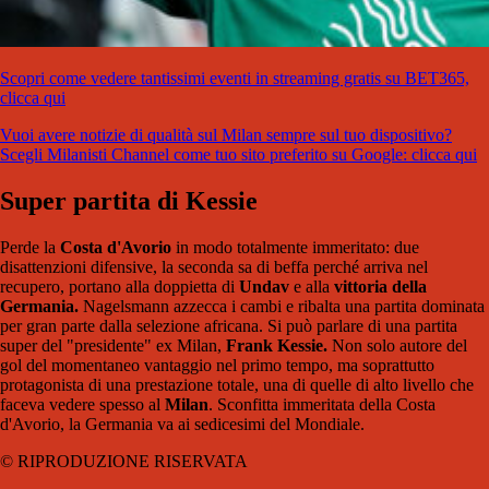
Scopri come vedere tantissimi eventi in streaming gratis su BET365,
clicca qui
Vuoi avere notizie di qualità sul Milan sempre sul tuo dispositivo?
Scegli Milanisti Channel come tuo sito preferito su Google: clicca qui
Super partita di Kessie
Perde la
Costa
d'Avorio
in modo totalmente immeritato: due
disattenzioni difensive, la seconda sa di beffa perché arriva nel
recupero, portano alla doppietta di
Undav
e alla
vittoria della
Germania.
Nagelsmann azzecca i cambi e ribalta una partita dominata
per gran parte dalla selezione africana. Si può parlare di una partita
super del "presidente" ex Milan,
Frank Kessie.
Non solo autore del
gol del momentaneo vantaggio nel primo tempo, ma soprattutto
protagonista di una prestazione totale, una di quelle di alto livello che
faceva vedere spesso al
Milan
. Sconfitta immeritata della Costa
d'Avorio, la Germania va ai sedicesimi del Mondiale.
© RIPRODUZIONE RISERVATA