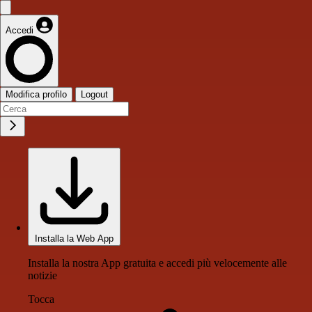
Accedi
Modifica profilo
Logout
Installa la Web App
Installa la nostra App gratuita e accedi più velocemente alle
notizie
Tocca