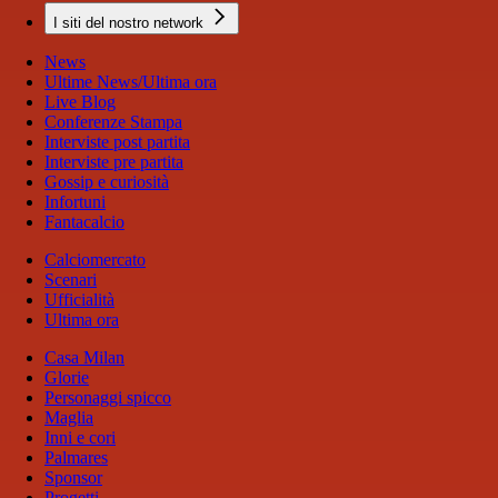
I siti del nostro network
News
Ultime News/Ultima ora
Live Blog
Conferenze Stampa
Interviste post partita
Interviste pre partita
Gossip e curiosità
Infortuni
Fantacalcio
Calciomercato
Scenari
Ufficialità
Ultima ora
Casa Milan
Glorie
Personaggi spicco
Maglia
Inni e cori
Palmares
Sponsor
Progetti