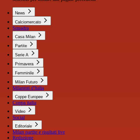
News
Calciomercato
Squadra
Casa Milan
Partite
Serie A
Primavera
Femminile
Milan Futuro
Milanisti d'Italia
Coppe Europee
Coppa italia
Video
Social
Editoriale
Milan partite e risultati live
Redazione