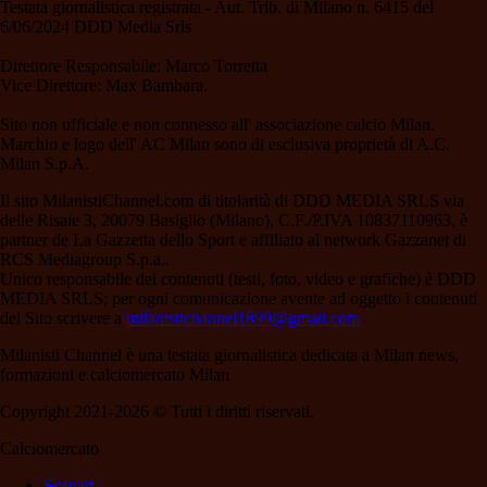
Testata giornalistica registrata - Aut. Trib. di Milano n. 6415 del
6/06/2024 DDD Media Srls
Direttore Responsabile: Marco Torretta
Vice Direttore: Max Bambara.
Sito non ufficiale e non connesso all' associazione calcio Milan.
Marchio e logo dell' AC Milan sono di esclusiva proprietà di A.C.
Milan S.p.A.
Il sito MilanistiChannel.com di titolarità di DDD MEDIA SRLS via
delle Risaie 3, 20079 Basiglio (Milano), C.F./P.IVA 10837110963, è
partner de La Gazzetta dello Sport e affiliato al network Gazzanet di
RCS Mediagroup S.p.a..
Unico responsabile dei contenuti (testi, foto, video e grafiche) è DDD
MEDIA SRLS; per ogni comunicazione avente ad oggetto i contenuti
del Sito scrivere a
milanistichannel1899@gmail.com
Milanisti Channel è una testata giornalistica dedicata a Milan news,
formazioni e calciomercato Milan
Copyright 2021-2026 © Tutti i diritti riservati.
Calciomercato
Scenari