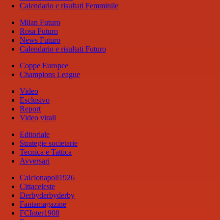
Calendario e risultati Femminile
Milan Futuro
Rosa Futuro
News Futuro
Calendario e risultati Futuro
Coppe Europee
Champions League
Video
Esclusivo
Report
Video virali
Editoriale
Strategie societarie
Tecnica e Tattica
Avversari
Calcionapoli1926
Cittaceleste
Derbyderbyderby
Fantamagazine
FCInter1908