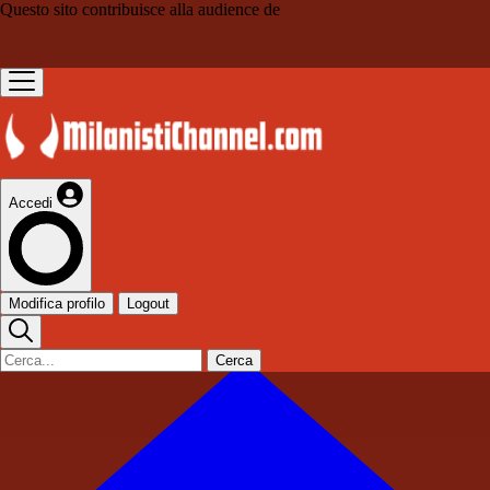
Questo sito contribuisce alla audience de
Accedi
Modifica profilo
Logout
Cerca