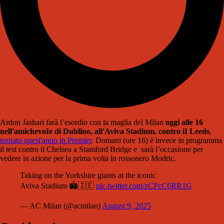
Ardon Jashari farà l’esordio con la maglia del Milan
oggi alle 16
nell'amichevoIe di Dublino, all'Aviva Stadium, contro iI Leeds
,
tornato quest'anno in Premier
. Domani (ore 16) è invece in programma
il test contro il Chelsea a Stamford Bridge e sarà l’occasione per
vedere in azione per la prima volta in rossonero Modric.
Taking on the Yorkshire giants at the iconic
Aviva Stadium 🏟🇮🇪
pic.twitter.com/zCPcC6RR1G
— AC Milan (@acmilan)
August 9, 2025