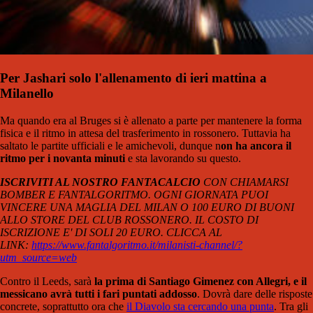
Per Jashari solo l'allenamento di ieri mattina a
Milanello
Ma quando era al Bruges si è allenato a parte per mantenere la forma
fisica e il ritmo in attesa del trasferimento in rossonero. Tuttavia ha
saltato le partite ufficiali e le amichevoli, dunque n
on ha ancora il
ritmo per i novanta minuti
e sta lavorando su questo.
ISCRIVITI AL NOSTRO FANTACALCIO
CON CHIAMARSI
BOMBER E FANTALGORITMO. OGNI GIORNATA PUOI
VINCERE UNA MAGLIA DEL MILAN O 100 EURO DI BUONI
ALLO STORE DEL CLUB ROSSONERO. IL COSTO DI
ISCRIZIONE E' DI SOLI 20 EURO. CLICCA AL
LINK:
https://www.fantalgoritmo.it/milanisti-channel/?
utm_source=web
Contro il Leeds, sarà
la prima di Santiago Gimenez con Allegri, e il
messicano avrà tutti i fari puntati addosso
. Dovrà dare delle risposte
concrete, soprattutto ora che
il Diavolo sta cercando una punta
. Tra gli