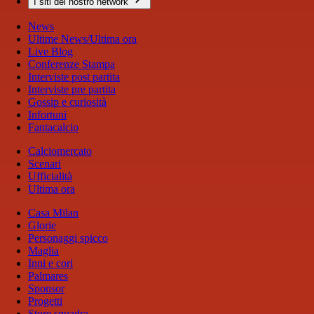
I siti del nostro network
News
Ultime News/Ultima ora
Live Blog
Conferenze Stampa
Interviste post partita
Interviste pre partita
Gossip e curiosità
Infortuni
Fantacalcio
Calciomercato
Scenari
Ufficialità
Ultima ora
Casa Milan
Glorie
Personaggi spicco
Maglia
Inni e cori
Palmares
Sponsor
Progetti
Store squadra