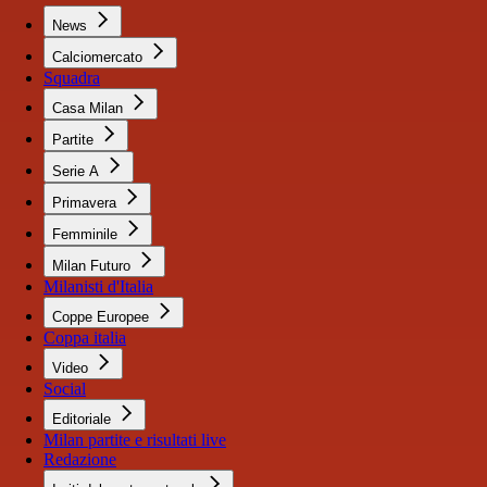
News
Calciomercato
Squadra
Casa Milan
Partite
Serie A
Primavera
Femminile
Milan Futuro
Milanisti d'Italia
Coppe Europee
Coppa italia
Video
Social
Editoriale
Milan partite e risultati live
Redazione