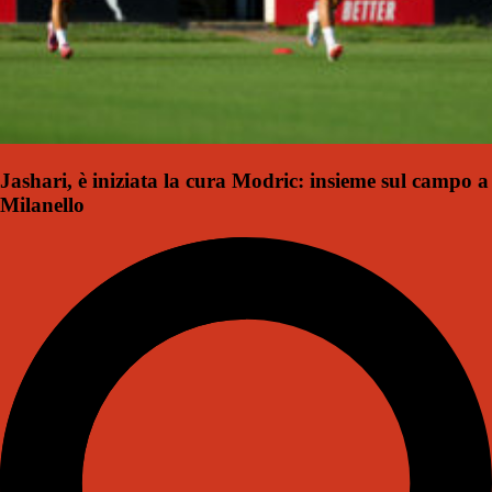
Jashari, è iniziata la cura Modric: insieme sul campo a
Milanello