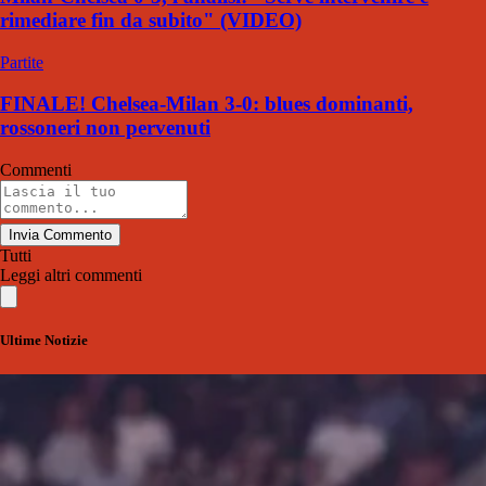
rimediare fin da subito" (VIDEO)
Partite
FINALE! Chelsea-Milan 3-0: blues dominanti,
rossoneri non pervenuti
Commenti
Invia Commento
Tutti
Leggi altri commenti
Ultime Notizie