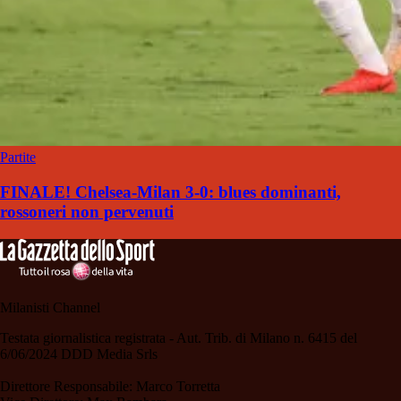
Partite
FINALE! Chelsea-Milan 3-0: blues dominanti,
rossoneri non pervenuti
Milanisti Channel
Testata giornalistica registrata - Aut. Trib. di Milano n. 6415 del
6/06/2024 DDD Media Srls
Direttore Responsabile: Marco Torretta