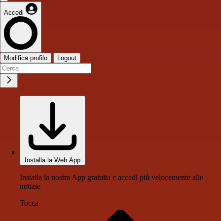
Accedi
Modifica profilo
Logout
Installa la Web App
Installa la nostra App gratuita e accedi più velocemente alle
notizie
Tocca