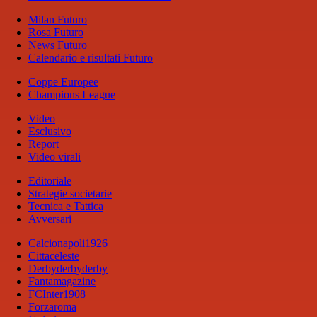
Milan Futuro
Rosa Futuro
News Futuro
Calendario e risultati Futuro
Coppe Europee
Champions League
Video
Esclusivo
Report
Video virali
Editoriale
Strategie societarie
Tecnica e Tattica
Avversari
Calcionapoli1926
Cittaceleste
Derbyderbyderby
Fantamagazine
FCInter1908
Forzaroma