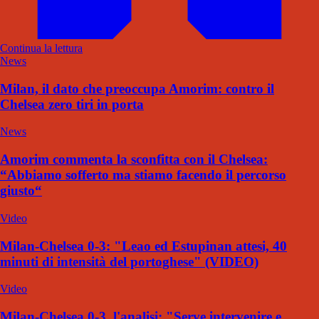
Continua la lettura
News
Milan, il dato che preoccupa Amorim: contro il
Chelsea zero tiri in porta
News
Amorim commenta la sconfitta con il Chelsea:
“Abbiamo sofferto ma stiamo facendo il percorso
giusto“
Video
Milan-Chelsea 0-3: "Leao ed Estupinan attesi, 40
minuti di intensità del portoghese" (VIDEO)
Video
Milan-Chelsea 0-3, l'analisi: "Serve intervenire e