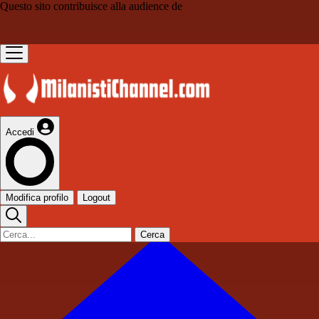
Questo sito contribuisce alla audience de
Accedi
Modifica profilo
Logout
Cerca