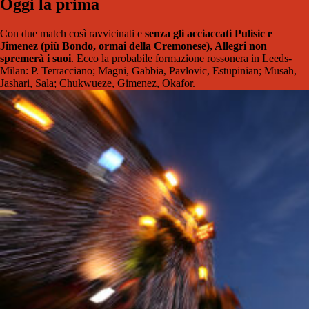
Oggi la prima
Con due match così ravvicinati e
senza gli acciaccati Pulisic e
Jimenez (più Bondo, ormai della Cremonese), Allegri non
spremerà i suoi
. Ecco la probabile formazione rossonera in Leeds-
Milan: P. Terracciano; Magni, Gabbia, Pavlovic, Estupinian; Musah,
Jashari, Sala; Chukwueze, Gimenez, Okafor.