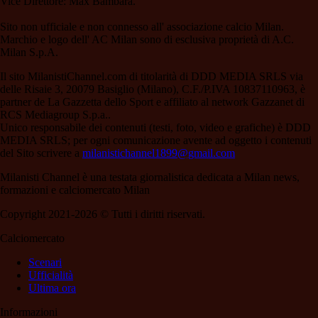
Vice Direttore: Max Bambara.
Sito non ufficiale e non connesso all' associazione calcio Milan.
Marchio e logo dell' AC Milan sono di esclusiva proprietà di A.C.
Milan S.p.A.
Il sito MilanistiChannel.com di titolarità di DDD MEDIA SRLS via
delle Risaie 3, 20079 Basiglio (Milano), C.F./P.IVA 10837110963, è
partner de La Gazzetta dello Sport e affiliato al network Gazzanet di
RCS Mediagroup S.p.a..
Unico responsabile dei contenuti (testi, foto, video e grafiche) è DDD
MEDIA SRLS; per ogni comunicazione avente ad oggetto i contenuti
del Sito scrivere a
milanistichannel1899@gmail.com
Milanisti Channel è una testata giornalistica dedicata a Milan news,
formazioni e calciomercato Milan
Copyright 2021-2026 © Tutti i diritti riservati.
Calciomercato
Scenari
Ufficialità
Ultima ora
Informazioni