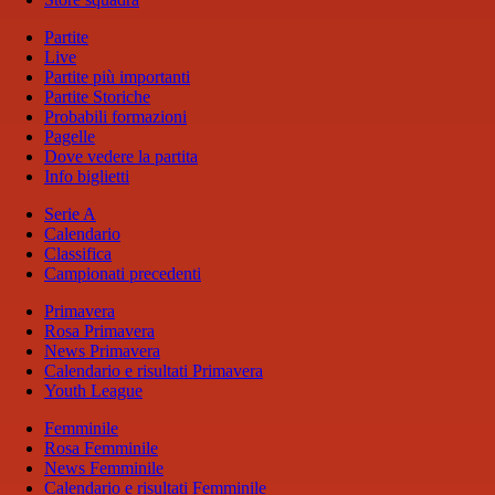
Partite
Live
Partite più importanti
Partite Storiche
Probabili formazioni
Pagelle
Dove vedere la partita
Info biglietti
Serie A
Calendario
Classifica
Campionati precedenti
Primavera
Rosa Primavera
News Primavera
Calendario e risultati Primavera
Youth League
Femminile
Rosa Femminile
News Femminile
Calendario e risultati Femminile