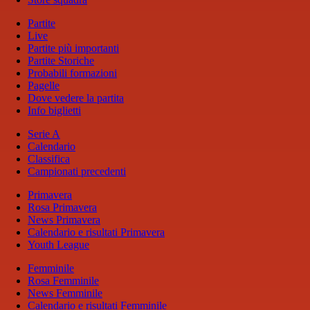
Partite
Live
Partite più importanti
Partite Storiche
Probabili formazioni
Pagelle
Dove vedere la partita
Info biglietti
Serie A
Calendario
Classifica
Campionati precedenti
Primavera
Rosa Primavera
News Primavera
Calendario e risultati Primavera
Youth League
Femminile
Rosa Femminile
News Femminile
Calendario e risultati Femminile