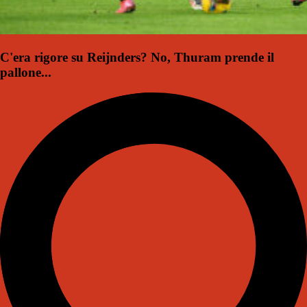
C'era rigore su Reijnders? No, Thuram prende il
pallone...