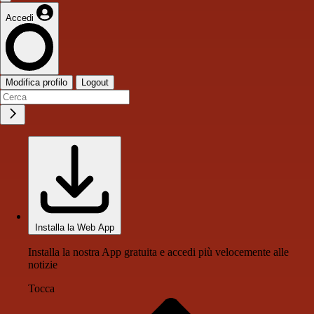
Accedi
Modifica profilo
Logout
Installa la Web App
Installa la nostra App gratuita e accedi più velocemente alle
notizie
Tocca