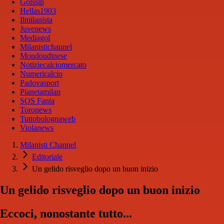
Golssip
Hellas1903
Ilmilanista
Juvenews
Mediagol
Milanistichannel
Mondoudinese
Notiziecalciomercato
Numericalcio
Padovasport
Pianetamilan
SOS Fanta
Toronews
Tuttobolognaweb
Violanews
Milanisti Channel
Editoriale
Un gelido risveglio dopo un buon inizio
Un gelido risveglio dopo un buon inizio
Eccoci, nonostante tutto...