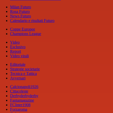
Milan Futuro
Rosa Futuro
News Futuro
Calendario e risultati Futuro
Coppe Europee
Champions League
Video
Esclusivo
Report
Video virali
Editoriale
Strategie societarie
Tecnica e Tattica
Avversari
Calcionapoli1926
Cittaceleste
Derbyderbyderby
Fantamagazine
FCInter1908
Forzaroma