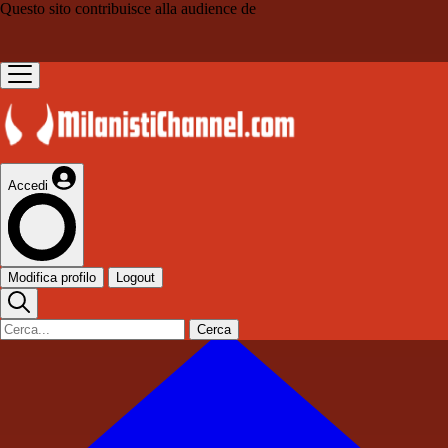
Questo sito contribuisce alla audience de
Accedi
Modifica profilo
Logout
Cerca