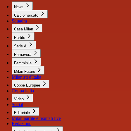
News
Calciomercato
Squadra
Casa Milan
Partite
Serie A
Primavera
Femminile
Milan Futuro
Milanisti d'Italia
Coppe Europee
Coppa italia
Video
Social
Editoriale
Milan partite e risultati live
Redazione