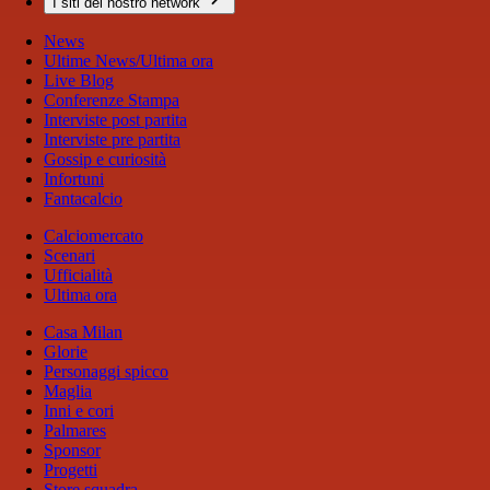
I siti del nostro network
News
Ultime News/Ultima ora
Live Blog
Conferenze Stampa
Interviste post partita
Interviste pre partita
Gossip e curiosità
Infortuni
Fantacalcio
Calciomercato
Scenari
Ufficialità
Ultima ora
Casa Milan
Glorie
Personaggi spicco
Maglia
Inni e cori
Palmares
Sponsor
Progetti
Store squadra