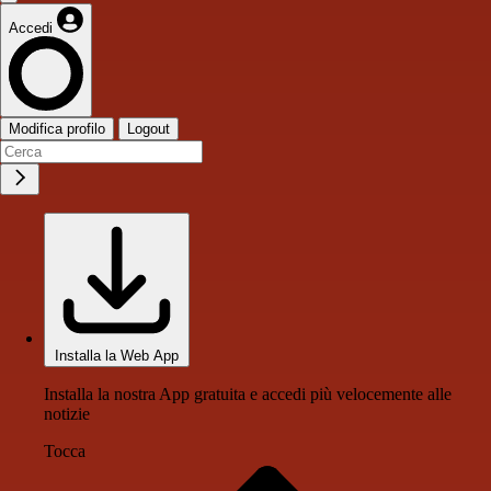
Accedi
Modifica profilo
Logout
Installa la Web App
Installa la nostra App gratuita e accedi più velocemente alle
notizie
Tocca