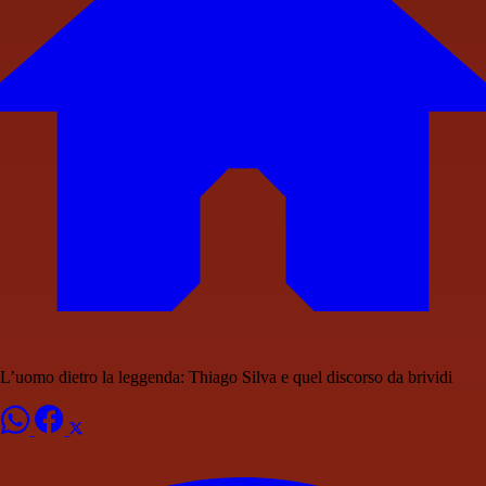
L’uomo dietro la leggenda: Thiago Silva e quel discorso da brividi