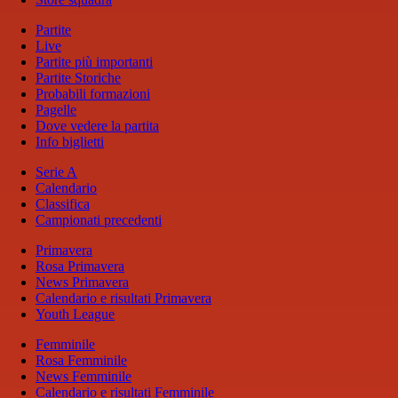
Partite
Live
Partite più importanti
Partite Storiche
Probabili formazioni
Pagelle
Dove vedere la partita
Info biglietti
Serie A
Calendario
Classifica
Campionati precedenti
Primavera
Rosa Primavera
News Primavera
Calendario e risultati Primavera
Youth League
Femminile
Rosa Femminile
News Femminile
Calendario e risultati Femminile