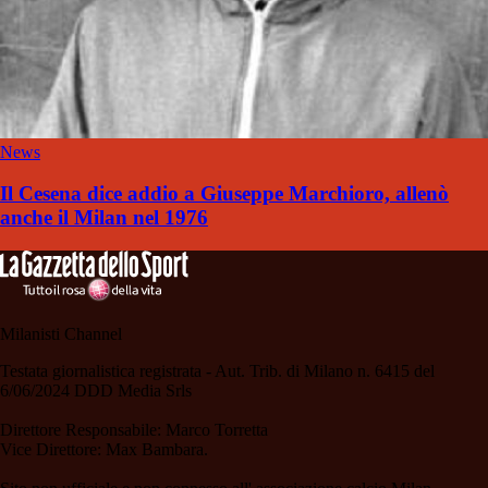
News
Il Cesena dice addio a Giuseppe Marchioro, allenò
anche il Milan nel 1976
Milanisti Channel
Testata giornalistica registrata - Aut. Trib. di Milano n. 6415 del
6/06/2024 DDD Media Srls
Direttore Responsabile: Marco Torretta
Vice Direttore: Max Bambara.