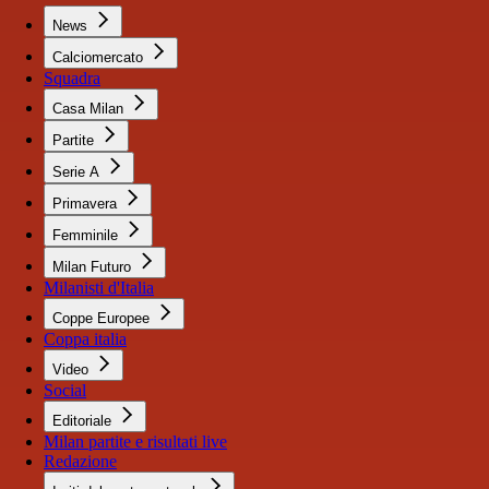
News
Calciomercato
Squadra
Casa Milan
Partite
Serie A
Primavera
Femminile
Milan Futuro
Milanisti d'Italia
Coppe Europee
Coppa italia
Video
Social
Editoriale
Milan partite e risultati live
Redazione