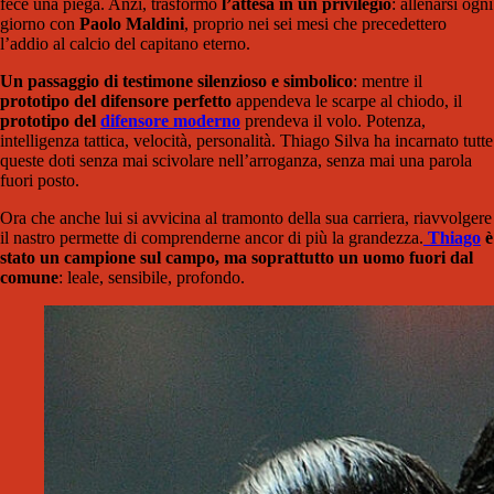
fece una piega. Anzi, trasformò
l’attesa in un privilegio
: allenarsi ogni
giorno con
Paolo Maldini
, proprio nei sei mesi che precedettero
l’addio al calcio del capitano eterno.
Un passaggio di testimone silenzioso e simbolico
: mentre il
prototipo del difensore perfetto
appendeva le scarpe al chiodo, il
prototipo del
difensore moderno
prendeva il volo. Potenza,
intelligenza tattica, velocità, personalità. Thiago Silva ha incarnato tutte
queste doti senza mai scivolare nell’arroganza, senza mai una parola
fuori posto.
Ora che anche lui si avvicina al tramonto della sua carriera, riavvolgere
il nastro permette di comprenderne ancor di più la grandezza.
Thiago
è
stato un campione sul campo, ma soprattutto un uomo fuori dal
comune
: leale, sensibile, profondo.