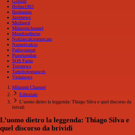
Golssip
Hellas1903
Ilmilanista
Juvenews
Mediagol
Milanistichannel
Mondoudinese
Notiziecalciomercato
Numericalcio
Padovasport
Pianetamilan
SOS Fanta
Toronews
Tuttobolognaweb
Violanews
Milanisti Channel
Editoriale
L’uomo dietro la leggenda: Thiago Silva e quel discorso da
brividi
L’uomo dietro la leggenda: Thiago Silva e
quel discorso da brividi