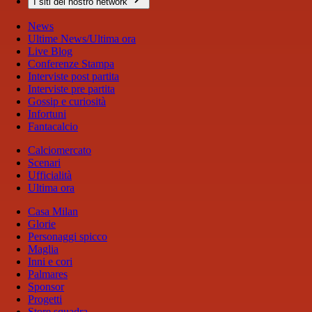
I siti del nostro network
News
Ultime News/Ultima ora
Live Blog
Conferenze Stampa
Interviste post partita
Interviste pre partita
Gossip e curiosità
Infortuni
Fantacalcio
Calciomercato
Scenari
Ufficialità
Ultima ora
Casa Milan
Glorie
Personaggi spicco
Maglia
Inni e cori
Palmares
Sponsor
Progetti
Store squadra