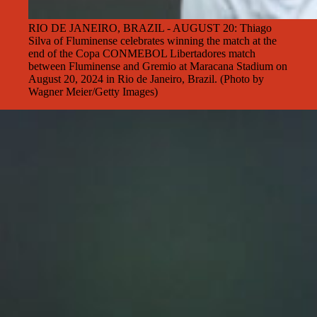
RIO DE JANEIRO, BRAZIL - AUGUST 20: Thiago
Silva of Fluminense celebrates winning the match at the
end of the Copa CONMEBOL Libertadores match
between Fluminense and Gremio at Maracana Stadium on
August 20, 2024 in Rio de Janeiro, Brazil. (Photo by
Wagner Meier/Getty Images)