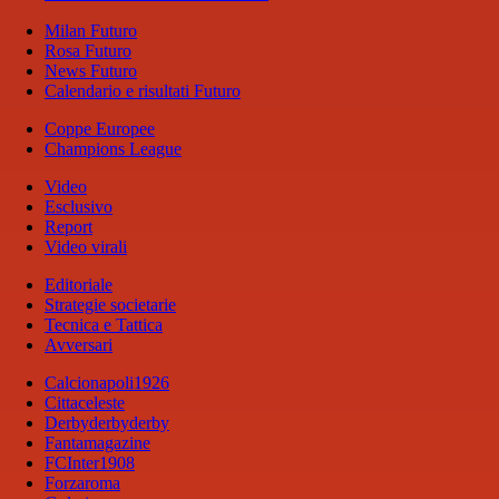
Milan Futuro
Rosa Futuro
News Futuro
Calendario e risultati Futuro
Coppe Europee
Champions League
Video
Esclusivo
Report
Video virali
Editoriale
Strategie societarie
Tecnica e Tattica
Avversari
Calcionapoli1926
Cittaceleste
Derbyderbyderby
Fantamagazine
FCInter1908
Forzaroma