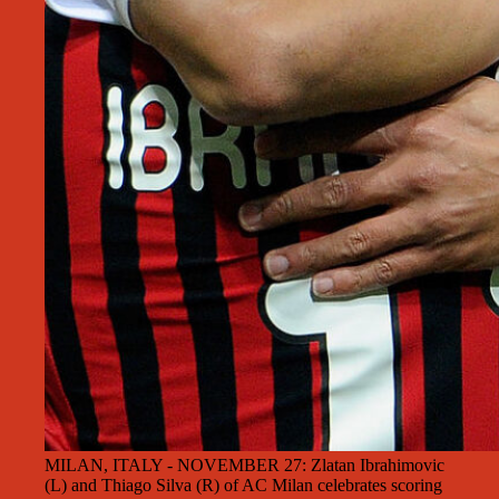
MILAN, ITALY - NOVEMBER 27: Zlatan Ibrahimovic
(L) and Thiago Silva (R) of AC Milan celebrates scoring