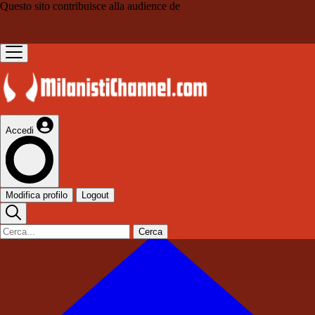
Questo sito contribuisce alla audience de
Accedi
Modifica profilo
Logout
Cerca