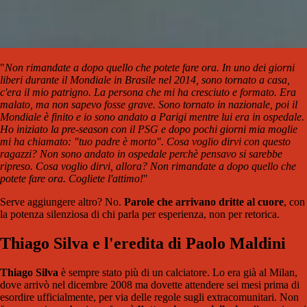
"
Non rimandate a dopo quello che potete fare ora. In uno dei giorni
liberi durante il Mondiale in Brasile nel 2014, sono tornato a casa,
c'era il mio patrigno. La persona che mi ha cresciuto e formato. Era
malato, ma non sapevo fosse grave. Sono tornato in nazionale, poi il
Mondiale è finito e io sono andato a Parigi mentre lui era in ospedale.
Ho iniziato la pre-season con il PSG e dopo pochi giorni mia moglie
mi ha chiamato: "tuo padre è morto".
Cosa voglio dirvi con questo
ragazzi? Non sono andato in ospedale perchè pensavo si sarebbe
ripreso. Cosa voglio dirvi, allora? Non rimandate a dopo quello che
potete fare ora. Cogliete l'attimo!
"
Serve aggiungere altro? No.
Parole che arrivano dritte al cuore
, con
la potenza silenziosa di chi parla per esperienza, non per retorica.
Thiago Silva e l'eredita di Paolo Maldini
Thiago Silva
è sempre stato più di un calciatore. Lo era già al Milan,
dove arrivò nel dicembre 2008 ma dovette attendere sei mesi prima di
esordire ufficialmente, per via delle regole sugli extracomunitari. Non