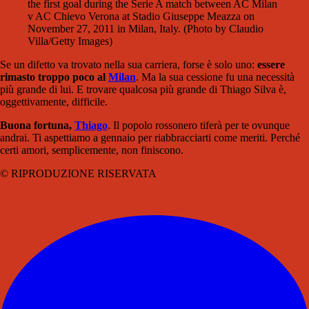
the first goal during the Serie A match between AC Milan
v AC Chievo Verona at Stadio Giuseppe Meazza on
November 27, 2011 in Milan, Italy. (Photo by Claudio
Villa/Getty Images)
Se un difetto va trovato nella sua carriera, forse è solo uno:
essere
rimasto troppo poco al
Milan
. Ma la sua cessione fu una necessità
più grande di lui. E trovare qualcosa più grande di Thiago Silva è,
oggettivamente, difficile.
Buona fortuna,
Thiago
. Il popolo rossonero tiferà per te ovunque
andrai. Ti aspettiamo a gennaio per riabbracciarti come meriti. Perché
certi amori, semplicemente, non finiscono.
© RIPRODUZIONE RISERVATA