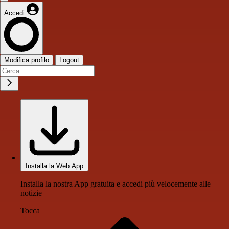
Accedi
Modifica profilo
Logout
Installa la Web App
Installa la nostra App gratuita e accedi più velocemente alle
notizie
Tocca