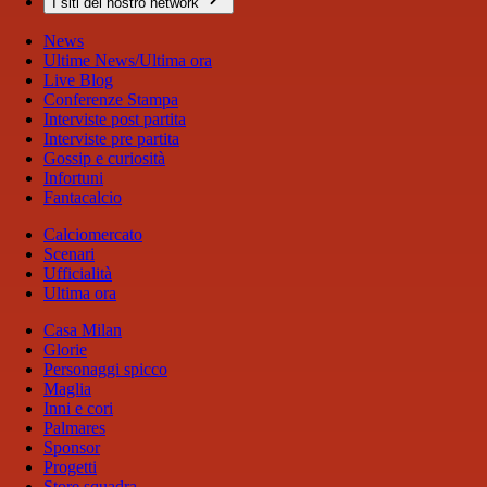
I siti del nostro network
News
Ultime News/Ultima ora
Live Blog
Conferenze Stampa
Interviste post partita
Interviste pre partita
Gossip e curiosità
Infortuni
Fantacalcio
Calciomercato
Scenari
Ufficialità
Ultima ora
Casa Milan
Glorie
Personaggi spicco
Maglia
Inni e cori
Palmares
Sponsor
Progetti
Store squadra