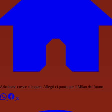
Athekame cresce e impara: Allegri ci punta per il Milan del futuro