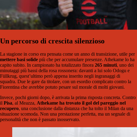
Un percorso di crescita silenzioso
La stagione in corso era pensata come un anno di transizione, utile per
mettere basi solide
più che per accumulare presenze. Athekame lo ha
capito subito. In campionato ha totalizzato finora
265 minuti
, uno dei
minutaggi più bassi della rosa rossonera: davanti a lui solo Odogu e
Füllkrug, quest’ultimo però appena inserito negli ingranaggi di
squadra. Due le gare da titolare, con un esordio complicato contro la
Fiorentina che avrebbe potuto pesare sul morale di molti giovani.
Invece, pochi giorni dopo, è arrivata la prima risposta concreta. Contro
il
Pisa
, al Meazza,
Athekame ha trovato il
gol del pareggio nel
recupero
, una conclusione dalla distanza che ha tolto il Milan da una
situazione scomoda. Non una prestazione perfetta, ma un segnale di
personalità che non è passato inosservato.