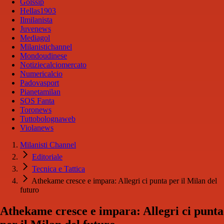
Golssip
Hellas1903
Ilmilanista
Juvenews
Mediagol
Milanistichannel
Mondoudinese
Notiziecalciomercato
Numericalcio
Padovasport
Pianetamilan
SOS Fanta
Toronews
Tuttobolognaweb
Violanews
Milanisti Channel
Editoriale
Tecnica e Tattica
Athekame cresce e impara: Allegri ci punta per il Milan del
futuro
Athekame cresce e impara: Allegri ci punta