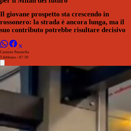
per il Milan del futuro
Il giovane prospetto sta crescendo in
rossonero: la strada è ancora lunga, ma il
suo contributo potrebbe risultare decisivo
Carmine Panarella
5 febbraio - 07:59