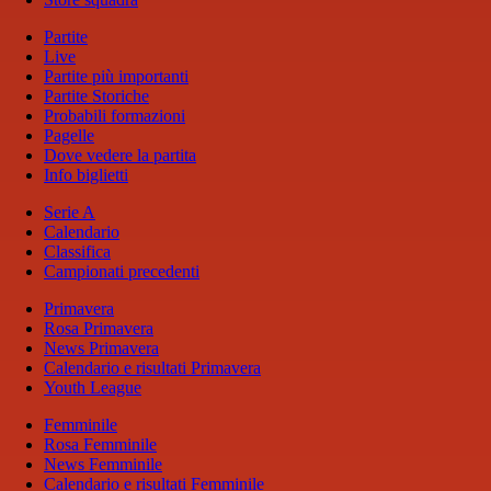
Partite
Live
Partite più importanti
Partite Storiche
Probabili formazioni
Pagelle
Dove vedere la partita
Info biglietti
Serie A
Calendario
Classifica
Campionati precedenti
Primavera
Rosa Primavera
News Primavera
Calendario e risultati Primavera
Youth League
Femminile
Rosa Femminile
News Femminile
Calendario e risultati Femminile