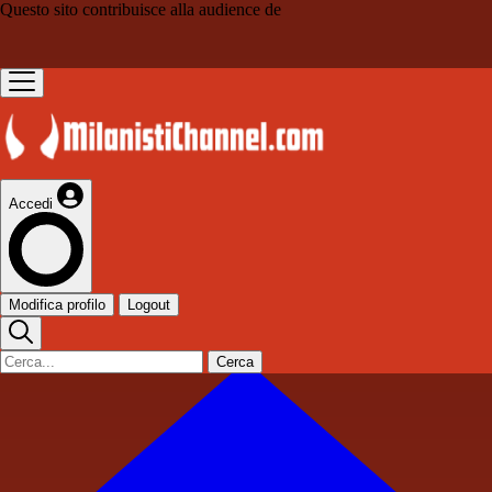
Questo sito contribuisce alla audience de
Accedi
Modifica profilo
Logout
Cerca