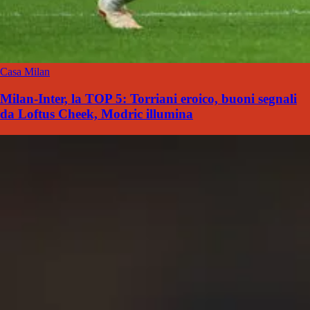
Casa Milan
Milan-Inter, la TOP 5: Torriani eroico, buoni segnali
da Loftus Cheek, Modric illumina