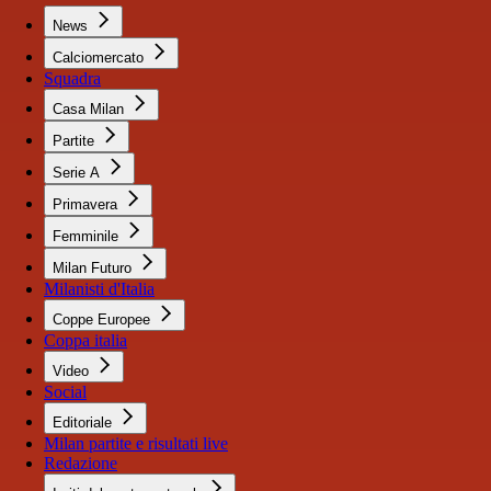
News
Calciomercato
Squadra
Casa Milan
Partite
Serie A
Primavera
Femminile
Milan Futuro
Milanisti d'Italia
Coppe Europee
Coppa italia
Video
Social
Editoriale
Milan partite e risultati live
Redazione