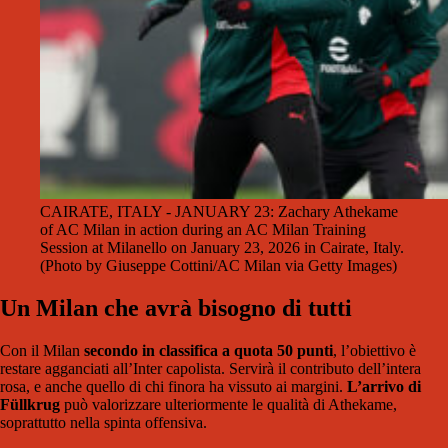
CAIRATE, ITALY - JANUARY 23: Zachary Athekame
of AC Milan in action during an AC Milan Training
Session at Milanello on January 23, 2026 in Cairate, Italy.
(Photo by Giuseppe Cottini/AC Milan via Getty Images)
Un Milan che avrà bisogno di tutti
Con il Milan
secondo in classifica a quota 50 punti
, l’obiettivo è
restare agganciati all’Inter capolista. Servirà il contributo dell’intera
rosa, e anche quello di chi finora ha vissuto ai margini.
L’arrivo di
Füllkrug
può valorizzare ulteriormente le qualità di Athekame,
soprattutto nella spinta offensiva.