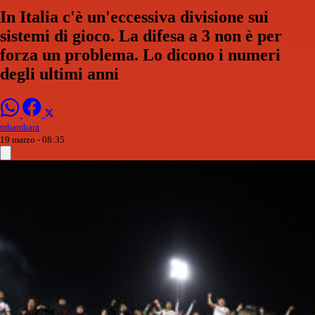
In Italia c'è un'eccessiva divisione sui
sistemi di gioco. La difesa a 3 non è per
forza un problema. Lo dicono i numeri
degli ultimi anni
mbambara
19 marzo - 08:35