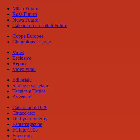
Milan Futuro
Rosa Futuro
News Futuro
Calendario e risultati Futuro
Coppe Europee
Champions League
Video
Esclusivo
Report
Video virali
Editoriale
Strategie societarie
Tecnica e Tattica
Avversari
Calcionapoli1926
Cittaceleste
Derbyderbyderby
Fantamagazine
FCInter1908
Forzaroma