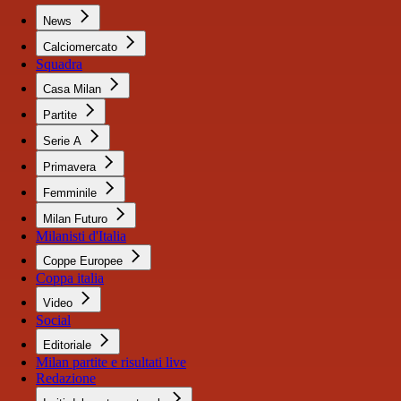
News
Calciomercato
Squadra
Casa Milan
Partite
Serie A
Primavera
Femminile
Milan Futuro
Milanisti d'Italia
Coppe Europee
Coppa italia
Video
Social
Editoriale
Milan partite e risultati live
Redazione