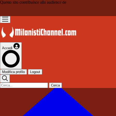
Questo sito contribuisce alla audience de
Accedi
Modifica profilo
Logout
Cerca