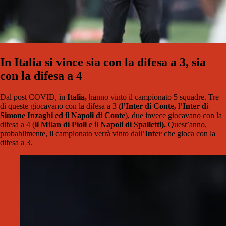
In Italia si vince sia con la difesa a 3, sia
con la difesa a 4
Dal post COVID, in
Italia,
hanno vinto il campionato 5 squadre. Tre
di queste giocavano con la difesa a 3
(l’Inter di Conte, l’Inter di
Simone Inzaghi ed il Napoli di Conte
), due invece giocavano con la
difesa a 4 (
il Milan di Pioli e il Napoli di Spalletti).
Quest’anno,
probabilmente, il campionato verrà vinto dall’
Inter
che gioca con la
difesa a 3.