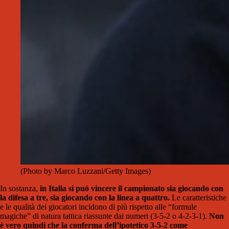
(Photo by Marco Luzzani/Getty Images)
In sostanza,
in Italia si può vincere il campionato sia giocando con
la difesa a tre, sia giocando con la linea a quattro.
Le caratteristiche
e le qualità dei giocatori incidono di più rispetto alle “formule
magiche” di natura tattica riassunte dai numeri (3-5-2 o 4-2-3-1).
Non
è vero quindi che la conferma dell’ipotetico 3-5-2 come