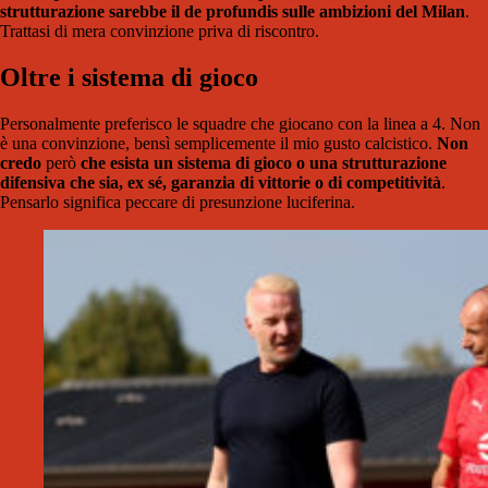
strutturazione sarebbe il de profundis sulle ambizioni del Milan
.
Trattasi di mera convinzione priva di riscontro.
Oltre i sistema di gioco
Personalmente preferisco le squadre che giocano con la linea a 4. Non
è una convinzione, bensì semplicemente il mio gusto calcistico.
Non
credo
però
che esista un sistema di gioco o una strutturazione
difensiva che sia, ex sé, garanzia di vittorie o di competitività
.
Pensarlo significa peccare di presunzione luciferina.