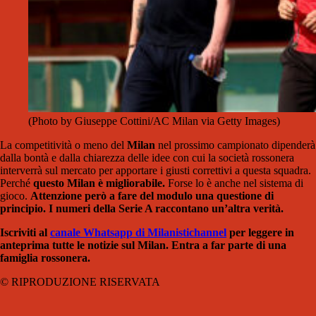
(Photo by Giuseppe Cottini/AC Milan via Getty Images)
La competitività o meno del
Milan
nel prossimo campionato dipenderà
dalla bontà e dalla chiarezza delle idee con cui la società rossonera
interverrà sul mercato per apportare i giusti correttivi a questa squadra.
Perché
questo Milan è migliorabile.
Forse lo è anche nel sistema di
gioco.
Attenzione però a fare del modulo una questione di
principio. I numeri della Serie A raccontano un’altra verità.
Iscriviti al
canale Whatsapp di Milanistich
annel
per leggere in
anteprima tutte le notizie sul Milan. Entra a far parte di una
famiglia rossonera.
© RIPRODUZIONE RISERVATA