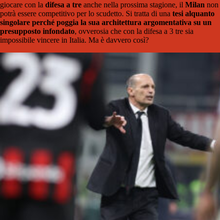
giocare con la
difesa a tre
anche nella prossima stagione, il
Milan
non
potrà essere competitivo per lo scudetto. Si tratta di una
tesi alquanto
singolare perché poggia la sua architettura argomentativa su un
presupposto infondato
, ovverosia che con la difesa a 3 tre sia
impossibile vincere in Italia. Ma è davvero così?