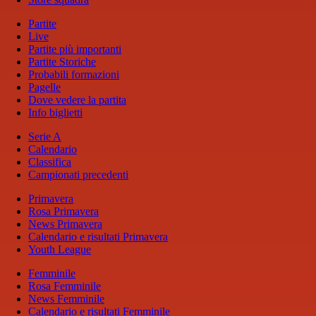
Partite
Live
Partite più importanti
Partite Storiche
Probabili formazioni
Pagelle
Dove vedere la partita
Info biglietti
Serie A
Calendario
Classifica
Campionati precedenti
Primavera
Rosa Primavera
News Primavera
Calendario e risultati Primavera
Youth League
Femminile
Rosa Femminile
News Femminile
Calendario e risultati Femminile