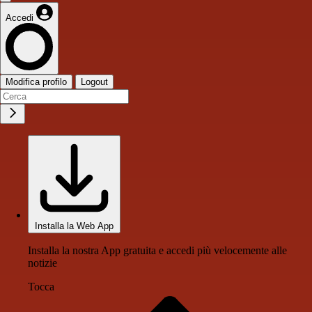
Accedi
Modifica profilo
Logout
Installa la Web App
Installa la nostra App gratuita e accedi più velocemente alle
notizie
Tocca