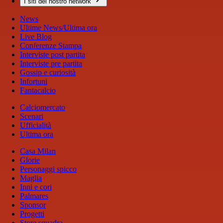
I siti del nostro network
News
Ultime News/Ultima ora
Live Blog
Conferenze Stampa
Interviste post partita
Interviste pre partita
Gossip e curiosità
Infortuni
Fantacalcio
Calciomercato
Scenari
Ufficialità
Ultima ora
Casa Milan
Glorie
Personaggi spicco
Maglia
Inni e cori
Palmares
Sponsor
Progetti
Store squadra