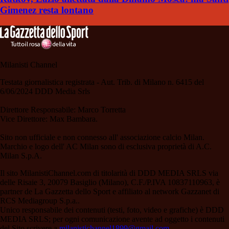
Gimenez resta lontano
Milanisti Channel
Testata giornalistica registrata - Aut. Trib. di Milano n. 6415 del
6/06/2024 DDD Media Srls
Direttore Responsabile: Marco Torretta
Vice Direttore: Max Bambara.
Sito non ufficiale e non connesso all' associazione calcio Milan.
Marchio e logo dell' AC Milan sono di esclusiva proprietà di A.C.
Milan S.p.A.
Il sito MilanistiChannel.com di titolarità di DDD MEDIA SRLS via
delle Risaie 3, 20079 Basiglio (Milano), C.F./P.IVA 10837110963, è
partner de La Gazzetta dello Sport e affiliato al network Gazzanet di
RCS Mediagroup S.p.a..
Unico responsabile dei contenuti (testi, foto, video e grafiche) è DDD
MEDIA SRLS; per ogni comunicazione avente ad oggetto i contenuti
del Sito scrivere a
milanistichannel1899@gmail.com