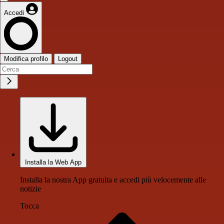
Accedi
Modifica profilo
Logout
Installa la Web App
Installa la nostra App gratuita e accedi più velocemente alle
notizie
Tocca