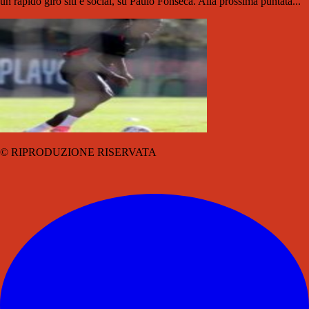
un rapido giro siti e social, su Paulo Fonseca. Alla prossima puntata...
© RIPRODUZIONE RISERVATA