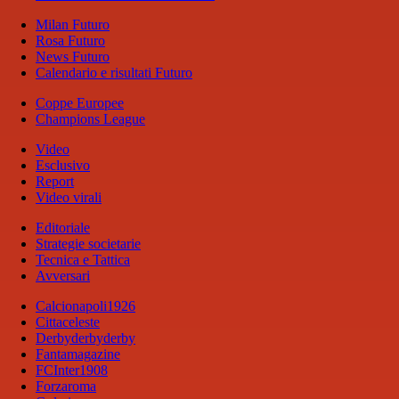
Milan Futuro
Rosa Futuro
News Futuro
Calendario e risultati Futuro
Coppe Europee
Champions League
Video
Esclusivo
Report
Video virali
Editoriale
Strategie societarie
Tecnica e Tattica
Avversari
Calcionapoli1926
Cittaceleste
Derbyderbyderby
Fantamagazine
FCInter1908
Forzaroma