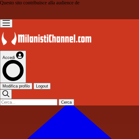
Questo sito contribuisce alla audience de
Accedi
Modifica profilo
Logout
Cerca