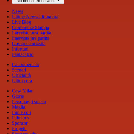
I siti del nostro network
News
Ultime News/Ultima ora
Live Blog
Conferenze Stampa
Interviste post partita
Interviste pre partita
Gossip e curiosità
Infortuni
Fantacalcio
Calciomercato
Scenari
Ufficialità
Ultima ora
Casa Milan
Glorie
Personaggi spicco
Maglia
Inni e cori
Palmares
Sponsor
Progetti
Store squadra