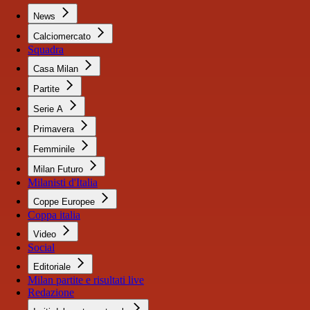
News
Calciomercato
Squadra
Casa Milan
Partite
Serie A
Primavera
Femminile
Milan Futuro
Milanisti d'Italia
Coppe Europee
Coppa italia
Video
Social
Editoriale
Milan partite e risultati live
Redazione