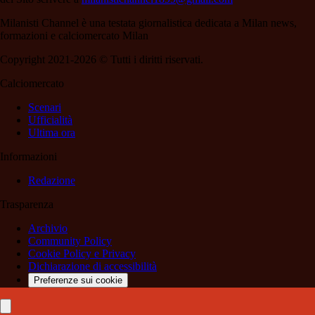
Milanisti Channel è una testata giornalistica dedicata a Milan news,
formazioni e calciomercato Milan
Copyright 2021-2026 © Tutti i diritti riservati.
Calciomercato
Scenari
Ufficialità
Ultima ora
Informazioni
Redazione
Trasparenza
Archivio
Community Policy
Cookie Policy e Privacy
Dichiarazione di accessibilità
Preferenze sui cookie