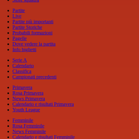
Partite
Live
Partite più importanti
Partite Storiche
Probabili formazioni
Pagelle
Dove vedere la partita
Info biglietti
Serie A
Calendario
Classifica
Campionati precedenti
Primavera
Rosa Primavera
News Primavera
Calendario e risultati Primavera
Youth League
Femminile
Rosa Femminile
News Femminile
Calendario e risultati Femminile