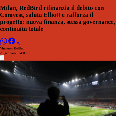
Milan, RedBird rifinanzia il debito con
Comvest, saluta Elliott e rafforza il
progetto: nuova finanza, stessa governance,
continuità totale
Vincenzo Bellino
28 gennaio - 14:00