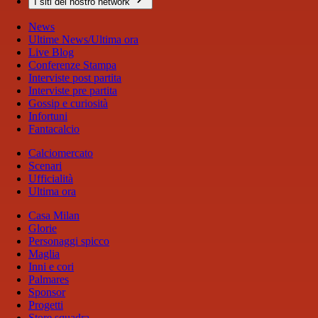
I siti del nostro network
News
Ultime News/Ultima ora
Live Blog
Conferenze Stampa
Interviste post partita
Interviste pre partita
Gossip e curiosità
Infortuni
Fantacalcio
Calciomercato
Scenari
Ufficialità
Ultima ora
Casa Milan
Glorie
Personaggi spicco
Maglia
Inni e cori
Palmares
Sponsor
Progetti
Store squadra