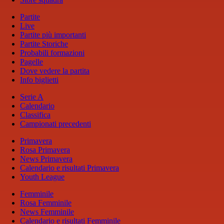
Partite
Live
Partite più importanti
Partite Storiche
Probabili formazioni
Pagelle
Dove vedere la partita
Info biglietti
Serie A
Calendario
Classifica
Campionati precedenti
Primavera
Rosa Primavera
News Primavera
Calendario e risultati Primavera
Youth League
Femminile
Rosa Femminile
News Femminile
Calendario e risultati Femminile