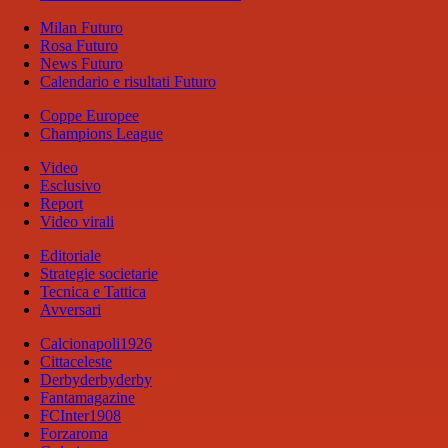
Milan Futuro
Rosa Futuro
News Futuro
Calendario e risultati Futuro
Coppe Europee
Champions League
Video
Esclusivo
Report
Video virali
Editoriale
Strategie societarie
Tecnica e Tattica
Avversari
Calcionapoli1926
Cittaceleste
Derbyderbyderby
Fantamagazine
FCInter1908
Forzaroma