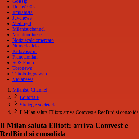
Golssip
Hellas1903
Ilmilanista
Juvenews
Mediagol
Milanistichannel
Mondoudinese
Notiziecalciomercato
Numericalcio
Padovasport
Pianetamilan
SOS Fanta
Toronews
Tuttobolognaweb
Violanews
Milanisti Channel
Editoriale
Strategie societarie
Il Milan saluta Elliott: arriva Comvest e RedBird si consolida
Il Milan saluta Elliott: arriva Comvest e
RedBird si consolida