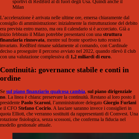
sportivi di RedBird al di fuori degli Usa. Quindi anche il
Milan
L’accelerazione è arrivata nelle ultime ore, emersa chiaramente dal
consiglio di amministrazione: inizialmente la ristrutturazione del debito
era prevista entro marzo, ma ora il calendario si è accorciato. Già a
inizio febbraio il Milan potrebbe presentarsi con una
struttura
finanziaria rinnovata
, mentre sul fronte sportivo tutto resterà
invariato. RedBird rimane saldamente al comando, con Cardinale
deciso a proseguire il percorso avviato nel 2022, quando rilevò il club
con una valutazione complessiva di
1,2 miliardi di euro
.
Continuità: governance stabile e conti in
ordine
Se
sul piano finanziario qualcosa cambia
,
sul piano dirigenziale
no
. La linea è chiara: preservare la continuità. Restano al loro posto il
presidente
Paolo Scaroni
, l’amministratore delegato
Giorgio Furlani
e il CFO
Stefano Cocirio
. A lasciare saranno invece i consiglieri in
quota Elliott, che verranno sostituiti da rappresentanti di Comvest. Una
rotazione fisiologica, senza scossoni, che conferma la fiducia nel
modello gestionale attuale.