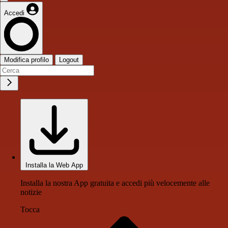
Accedi
Modifica profilo
Logout
Installa la Web App
Installa la nostra App gratuita e accedi più velocemente alle
notizie
Tocca