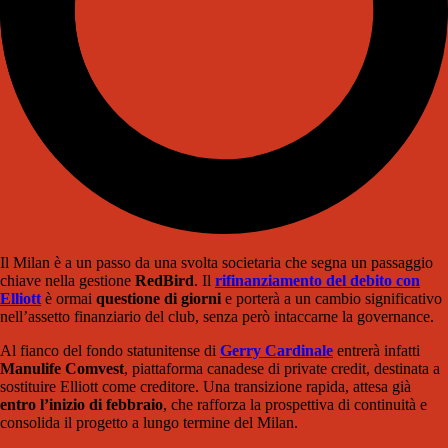
Il Milan è a un passo da una svolta societaria che segna un passaggio
chiave nella gestione
RedBird
. Il
rifinanziamento del debito con
Elliott
è ormai
questione di giorni
e porterà a un cambio significativo
nell’assetto finanziario del club, senza però intaccarne la governance.
Al fianco del fondo statunitense di
Gerry Cardinale
entrerà infatti
Manulife Comvest
, piattaforma canadese di private credit, destinata a
sostituire Elliott come creditore. Una transizione rapida, attesa già
entro l’inizio di febbraio
, che rafforza la prospettiva di continuità e
consolida il progetto a lungo termine del Milan.