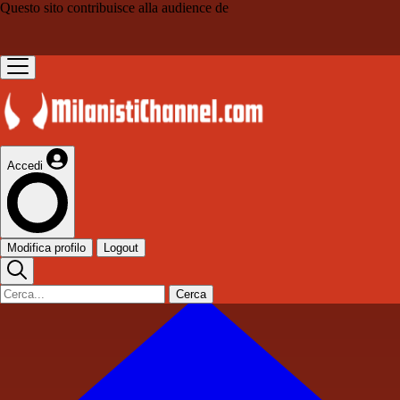
Questo sito contribuisce alla audience de
Accedi
Modifica profilo
Logout
Cerca