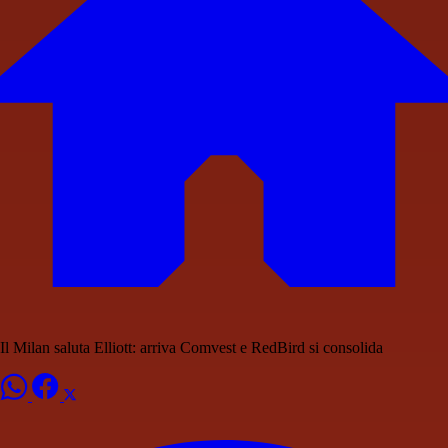
Il Milan saluta Elliott: arriva Comvest e RedBird si consolida