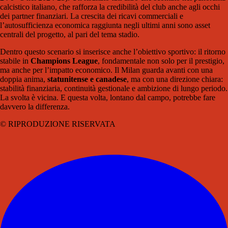
calcistico italiano, che rafforza la credibilità del club anche agli occhi
dei partner finanziari. La crescita dei ricavi commerciali e
l’autosufficienza economica raggiunta negli ultimi anni sono asset
centrali del progetto, al pari del tema stadio.
Dentro questo scenario si inserisce anche l’obiettivo sportivo: il ritorno
stabile in
Champions League
, fondamentale non solo per il prestigio,
ma anche per l’impatto economico. Il Milan guarda avanti con una
doppia anima,
statunitense e canadese
, ma con una direzione chiara:
stabilità finanziaria, continuità gestionale e ambizione di lungo periodo.
La svolta è vicina. E questa volta, lontano dal campo, potrebbe fare
davvero la differenza.
© RIPRODUZIONE RISERVATA