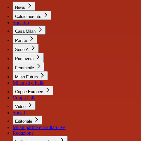
News
Calciomercato
Squadra
Casa Milan
Partite
Serie A
Primavera
Femminile
Milan Futuro
Milanisti d'Italia
Coppe Europee
Coppa italia
Video
Social
Editoriale
Milan partite e risultati live
Redazione