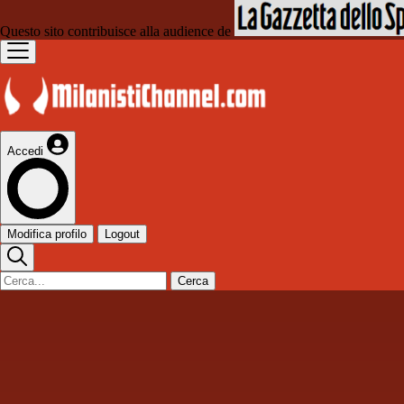
Questo sito contribuisce alla audience de
Accedi
Modifica profilo
Logout
Cerca