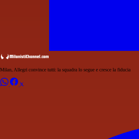
Milan, Allegri convince tutti: la squadra lo segue e cresce la fiducia