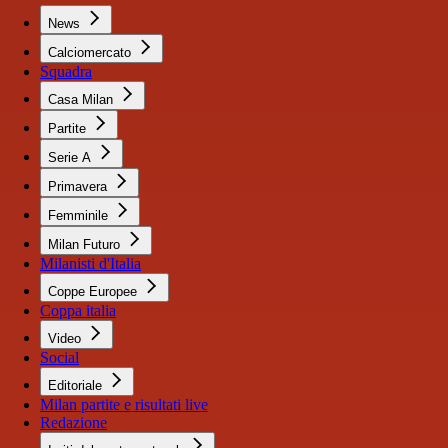
News
Calciomercato
Squadra
Casa Milan
Partite
Serie A
Primavera
Femminile
Milan Futuro
Milanisti d'Italia
Coppe Europee
Coppa italia
Video
Social
Editoriale
Milan partite e risultati live
Redazione