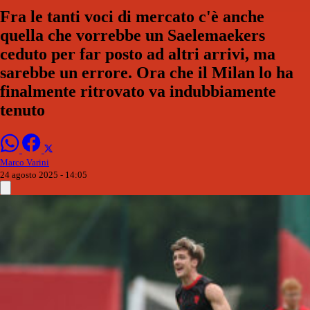
Fra le tanti voci di mercato c'è anche
quella che vorrebbe un Saelemaekers
ceduto per far posto ad altri arrivi, ma
sarebbe un errore. Ora che il Milan lo ha
finalmente ritrovato va indubbiamente
tenuto
Marco Varini
24 agosto 2025 - 14:05