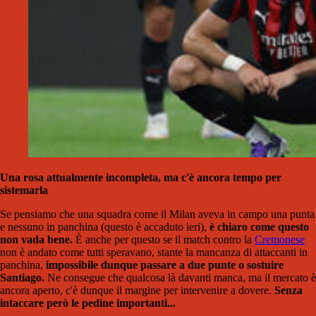
Una rosa attualmente incompleta, ma c'è ancora tempo per
sistemarla
Se pensiamo che una squadra come il Milan aveva in campo una punta
e nessuno in panchina (questo è accaduto ieri),
è chiaro come questo
non vada bene.
È anche per questo se il match contro la
Cremonese
non è andato come tutti speravano, stante la mancanza di attaccanti in
panchina,
impossibile dunque passare a due punte o sostuire
Santiago.
Ne consegue che qualcosa là davanti manca, ma il mercato è
ancora aperto, c'è dunque il margine per intervenire a dovere.
Senza
intaccare però le pedine importanti...