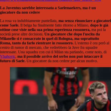
La Juventus sarebbe interessata a Saelemaekers, ma è un
giocatore da non cedere
La rosa va indubbiamente puntellata,
ma senza rinunciare a giocatori
come Saele.
Il belga ha finalmente fatto ritorno a Milano,
dopo le già
ottime cose viste nella sua prima esperienza rossonera,
ma poi la
società prese altre decisioni.
Un giocatore che dopo l'uscita da
Milanello si è consacrato in quel di Bologna, ma soprattutto
Roma, tanto da farlo rientrare in rossonero.
L'esterno è ora però al
centro di rumor di mercato, che vedrebbero la Juve fra squadre
interessate. Una squadra con cui il Milan sta parlando, come noto, di
Vhahovic
,
ma il possibile arrivo del serbo non può intaccare il
futuro di Saele.
Un giocatore da non cedere per alcun motivo.