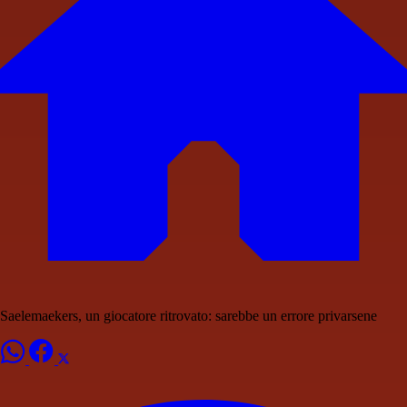
Saelemaekers, un giocatore ritrovato: sarebbe un errore privarsene