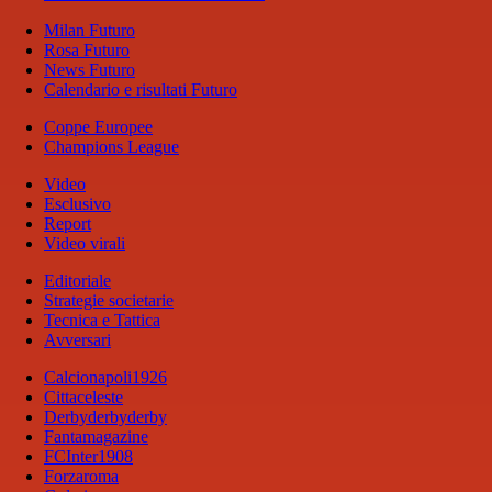
Milan Futuro
Rosa Futuro
News Futuro
Calendario e risultati Futuro
Coppe Europee
Champions League
Video
Esclusivo
Report
Video virali
Editoriale
Strategie societarie
Tecnica e Tattica
Avversari
Calcionapoli1926
Cittaceleste
Derbyderbyderby
Fantamagazine
FCInter1908
Forzaroma