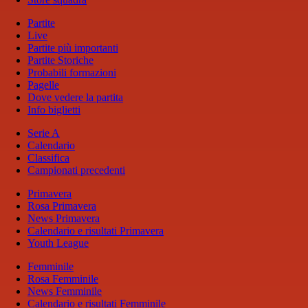
Partite
Live
Partite più importanti
Partite Storiche
Probabili formazioni
Pagelle
Dove vedere la partita
Info biglietti
Serie A
Calendario
Classifica
Campionati precedenti
Primavera
Rosa Primavera
News Primavera
Calendario e risultati Primavera
Youth League
Femminile
Rosa Femminile
News Femminile
Calendario e risultati Femminile