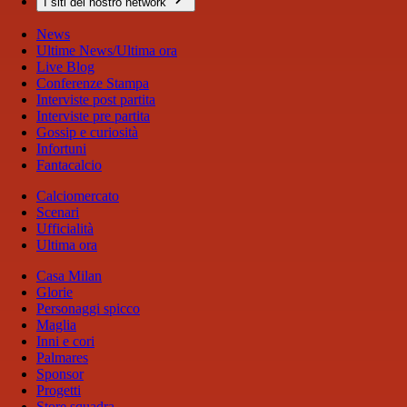
I siti del nostro network
News
Ultime News/Ultima ora
Live Blog
Conferenze Stampa
Interviste post partita
Interviste pre partita
Gossip e curiosità
Infortuni
Fantacalcio
Calciomercato
Scenari
Ufficialità
Ultima ora
Casa Milan
Glorie
Personaggi spicco
Maglia
Inni e cori
Palmares
Sponsor
Progetti
Store squadra