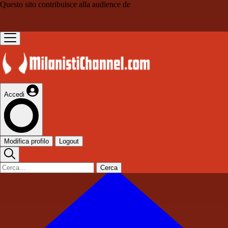
Questo sito contribuisce alla audience de
Accedi
Modifica profilo
Logout
Cerca