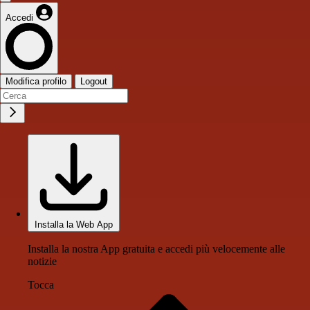
Accedi
Modifica profilo
Logout
Installa la Web App
Installa la nostra App gratuita e accedi più velocemente alle
notizie
Tocca