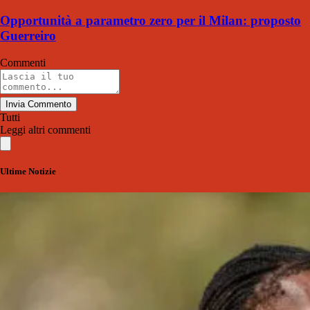
Opportunità a parametro zero per il Milan: proposto
Guerreiro
Commenti
Invia Commento
Tutti
Leggi altri commenti
Ultime Notizie