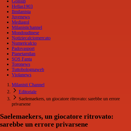
Golssip
Hellas1903
Ilmilanista
Juvenews
Mediagol
Milanistichannel
Mondoudinese
Notiziecalciomercato
Numericalcio
Padovasport
Pianetamilan
SOS Fanta
Toronews
Tuttobolognaweb
Violanews
Milanisti Channel
Editoriale
Saelemaekers, un giocatore ritrovato: sarebbe un errore
privarsene
Saelemaekers, un giocatore ritrovato:
sarebbe un errore privarsene