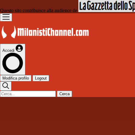
Questo sito contribuisce alla audience de
Accedi
Modifica profilo
Logout
Cerca