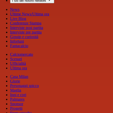
I siti del nostro network
News
Ultime News/Ultima ora
Live Blog
Conferenze Stampa
Interviste post partita
Interviste pre partita
Gossip e curiosità
Infortuni
Fantacalcio
Calciomercato
Scenari
Ufficialità
Ultima ora
Casa Milan
Glorie
Personaggi spicco
Maglia
Inni e cori
Palmares
Sponsor
Progetti
Store squadra