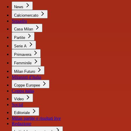
News
Calciomercato
Squadra
Casa Milan
Partite
Serie A
Primavera
Femminile
Milan Futuro
Milanisti d'Italia
Coppe Europee
Coppa italia
Video
Social
Editoriale
Milan partite e risultati live
Redazione