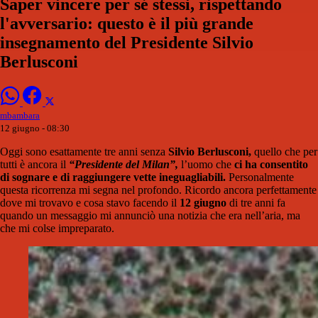
Saper vincere per sé stessi, rispettando
l'avversario: questo è il più grande
insegnamento del Presidente Silvio
Berlusconi
mbambara
12 giugno - 08:30
Oggi sono esattamente tre anni senza
Silvio Berlusconi,
quello che per
tutti è ancora il
“Presidente del Milan”,
l’uomo che
ci ha consentito
di sognare e di raggiungere vette ineguagliabili.
Personalmente
questa ricorrenza mi segna nel profondo. Ricordo ancora perfettamente
dove mi trovavo e cosa stavo facendo il
12 giugno
di tre anni fa
quando un messaggio mi annunciò una notizia che era nell’aria, ma
che mi colse impreparato.