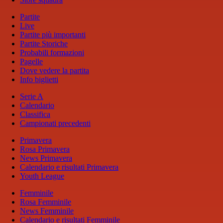
Partite
Live
Partite più importanti
Partite Storiche
Probabili formazioni
Pagelle
Dove vedere la partita
Info biglietti
Serie A
Calendario
Classifica
Campionati precedenti
Primavera
Rosa Primavera
News Primavera
Calendario e risultati Primavera
Youth League
Femminile
Rosa Femminile
News Femminile
Calendario e risultati Femminile