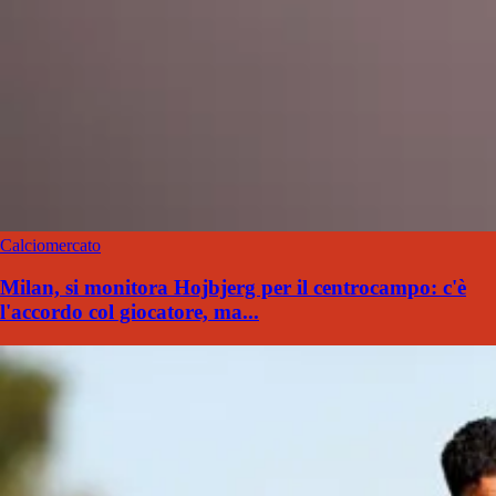
Calciomercato
Milan, si monitora Hojbjerg per il centrocampo: c'è
l'accordo col giocatore, ma...