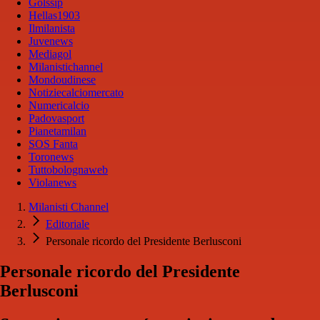
Golssip
Hellas1903
Ilmilanista
Juvenews
Mediagol
Milanistichannel
Mondoudinese
Notiziecalciomercato
Numericalcio
Padovasport
Pianetamilan
SOS Fanta
Toronews
Tuttobolognaweb
Violanews
Milanisti Channel
Editoriale
Personale ricordo del Presidente Berlusconi
Personale ricordo del Presidente
Berlusconi