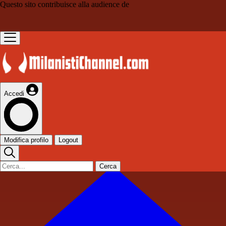
Questo sito contribuisce alla audience de
Accedi
Modifica profilo
Logout
Cerca