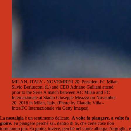
MILAN, ITALY - NOVEMBER 20: President FC Milan
Silvio Berlusconi (L) and CEO Adriano Galliani attend
prior to the Serie A match between AC Milan and FC
Internazionale at Stadio Giuseppe Meazza on November
20, 2016 in Milan, Italy. (Photo by Claudio Villa -
Inter/FC Internazionale via Getty Images)
La
nostalgia
è un sentimento delicato.
A volte fa piangere, a volte fa
gioire.
Fa piangere perché sai, dentro di te, che certe cose non
torneranno più. Fa gioire, invece, perché nel cuore alberga l’orgoglio, e