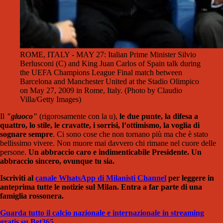
ROME, ITALY - MAY 27: Italian Prime Minister Silvio
Berlusconi (C) and King Juan Carlos of Spain talk during
the UEFA Champions League Final match between
Barcelona and Manchester United at the Stadio Olimpico
on May 27, 2009 in Rome, Italy. (Photo by Claudio
Villa/Getty Images)
Il
"giuoco"
(rigorosamente con la u),
le due punte, la difesa a
quattro, lo stile, le cravatte, i sorrisi, l’ottimismo, la voglia di
sognare sempre
. Ci sono cose che non tornano più ma che è stato
bellissimo vivere. Non muore mai davvero chi rimane nel cuore delle
persone.
Un abbraccio caro e indimenticabile Presidente. Un
abbraccio sincero, ovunque tu sia.
Iscriviti al
canale WhatsApp di Milanisti Channel
per leggere in
anteprima tutte le notizie sul Milan. Entra a far parte di una
famiglia rossonera.
Guarda tutto il calcio nazionale e internazionale in streaming
gratis su Bet365
.