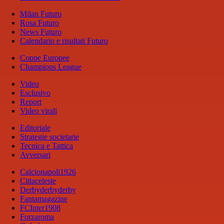
Milan Futuro
Rosa Futuro
News Futuro
Calendario e risultati Futuro
Coppe Europee
Champions League
Video
Esclusivo
Report
Video virali
Editoriale
Strategie societarie
Tecnica e Tattica
Avversari
Calcionapoli1926
Cittaceleste
Derbyderbyderby
Fantamagazine
FCInter1908
Forzaroma