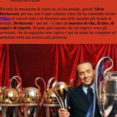
Berlusconi Farina
Ricordo la sensazione di vuoto da cui fui assalito, perché
Silvio
Berlusconi
, per me, non è stato soltanto colui che ha consentito al mio
Milan
di vincere tutto e di diventare una delle squadre più titolate al
mondo.
Berlusconi
– per me – è stato un
maestro di vita, di idee, di
sogni e di rispetto
. Proprio quel rispetto che lui esigeva verso gli
avversari, che da ragazzino non capivo e poi da uomo ho compreso ed
ammirato nella sua essenza più profonda.