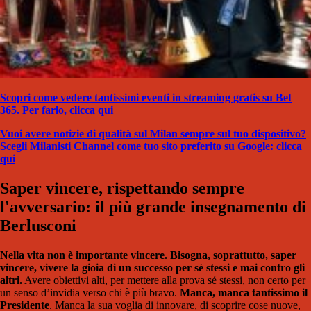
Scopri come vedere tantissimi eventi in streaming gratis su Bet
365. Per farlo, clicca qui
Vuoi avere notizie di qualità sul Milan sempre sul tuo dispositivo?
Scegli Milanisti Channel come tuo sito preferito su Google: clicca
qui
Saper vincere, rispettando sempre
l'avversario: il più grande insegnamento di
Berlusconi
Nella vita non è importante vincere. Bisogna, soprattutto, saper
vincere, vivere la gioia di un successo per sé stessi e mai contro gli
altri.
Avere obiettivi alti, per mettere alla prova sé stessi, non certo per
un senso d’invidia verso chi è più bravo.
Manca, manca tantissimo il
Presidente
. Manca la sua voglia di innovare, di scoprire cose nuove,