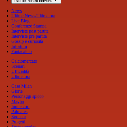
I siti del nostro network
News
Ultime News/Ultima ora
Live Blog
Conferenze Stampa
Interviste post partita
Interviste pre partita
Gossip e curiosità
Infortuni
Fantacalcio
Calciomercato
Scenari
Ufficialità
Ultima ora
Casa Milan
Glorie
Personaggi spicco
Maglia
Inni e cori
Palmares
Sponsor
Progetti
Store squadra