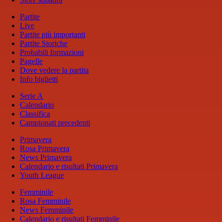
Partite
Live
Partite più importanti
Partite Storiche
Probabili formazioni
Pagelle
Dove vedere la partita
Info biglietti
Serie A
Calendario
Classifica
Campionati precedenti
Primavera
Rosa Primavera
News Primavera
Calendario e risultati Primavera
Youth League
Femminile
Rosa Femminile
News Femminile
Calendario e risultati Femminile