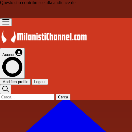
Questo sito contribuisce alla audience de
Accedi
Modifica profilo
Logout
Cerca