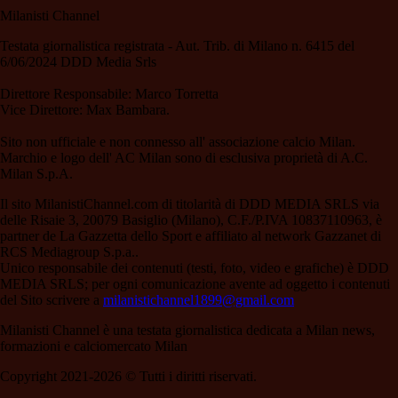
Milanisti Channel
Testata giornalistica registrata - Aut. Trib. di Milano n. 6415 del
6/06/2024 DDD Media Srls
Direttore Responsabile: Marco Torretta
Vice Direttore: Max Bambara.
Sito non ufficiale e non connesso all' associazione calcio Milan.
Marchio e logo dell' AC Milan sono di esclusiva proprietà di A.C.
Milan S.p.A.
Il sito MilanistiChannel.com di titolarità di DDD MEDIA SRLS via
delle Risaie 3, 20079 Basiglio (Milano), C.F./P.IVA 10837110963, è
partner de La Gazzetta dello Sport e affiliato al network Gazzanet di
RCS Mediagroup S.p.a..
Unico responsabile dei contenuti (testi, foto, video e grafiche) è DDD
MEDIA SRLS; per ogni comunicazione avente ad oggetto i contenuti
del Sito scrivere a
milanistichannel1899@gmail.com
Milanisti Channel è una testata giornalistica dedicata a Milan news,
formazioni e calciomercato Milan
Copyright 2021-2026 © Tutti i diritti riservati.