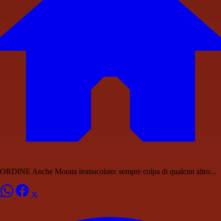
ORDINE Anche Morata immacolato: sempre colpa di qualcun altro...