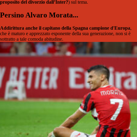
proposito del divorzio dall’Inter?
) sul tema.
Persino Alvaro Morata...
Addirittura anche il capitano della Spagna campione d'Europa
,
che è maturo e apprezzato esponente della sua generazione, non si è
sottratto a tale comoda abitudine.