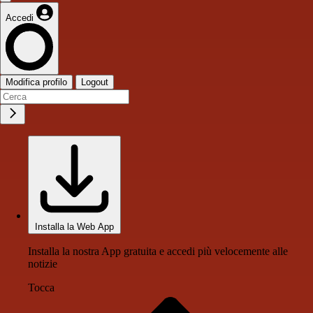
Accedi
Modifica profilo
Logout
Installa la Web App
Installa la nostra App gratuita e accedi più velocemente alle
notizie
Tocca