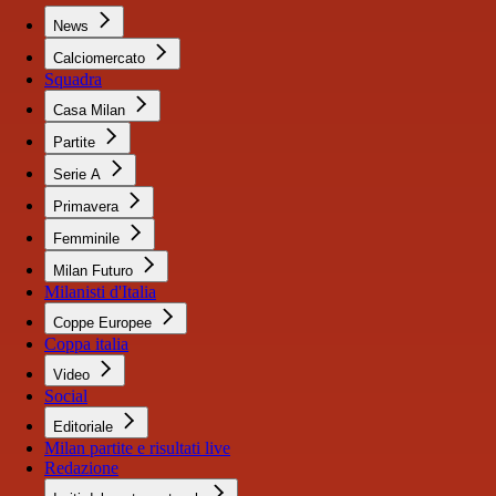
News
Calciomercato
Squadra
Casa Milan
Partite
Serie A
Primavera
Femminile
Milan Futuro
Milanisti d'Italia
Coppe Europee
Coppa italia
Video
Social
Editoriale
Milan partite e risultati live
Redazione