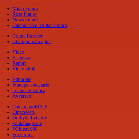
Milan Futuro
Rosa Futuro
News Futuro
Calendario e risultati Futuro
Coppe Europee
Champions League
Video
Esclusivo
Report
Video virali
Editoriale
Strategie societarie
Tecnica e Tattica
Avversari
Calcionapoli1926
Cittaceleste
Derbyderbyderby
Fantamagazine
FCInter1908
Forzaroma