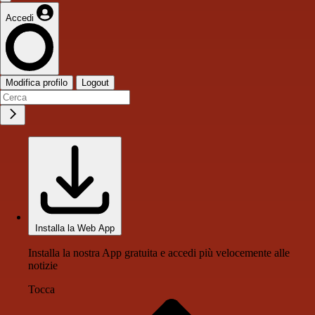
Accedi
Modifica profilo
Logout
Installa la Web App
Installa la nostra App gratuita e accedi più velocemente alle
notizie
Tocca