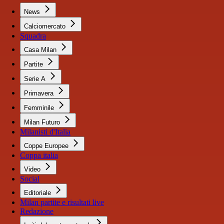
News
Calciomercato
Squadra
Casa Milan
Partite
Serie A
Primavera
Femminile
Milan Futuro
Milanisti d'Italia
Coppe Europee
Coppa italia
Video
Social
Editoriale
Milan partite e risultati live
Redazione