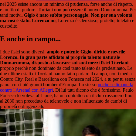
nel 2025 esiste ancora un minimo di prudenza, forse anche di rispetto,
e un filo di pudore. Torriani non può essere il nuovo Donnarumma. Per
tanti motivi.
Gigio è nato subito personaggio. Non per sua volontà
ma così è stato. Lorenzo no
, Lorenzo è silenzioso, protetto, tutelato e
custodito.
E anche in campo...
I due fisici sono diversi,
ampio e potente Gigio, diritto e nevrile
Lorenzo. In gran parte affidato al proprio talento naturale
Donnarumma, disposto a lavorare sui suoi mezzi fisici Torriani
proprio perchè non dominato da così tanto talento da predestinato. Le
due ultime estati di Torriani hanno fatto parlare il campo, non i media.
Contro City, Real e Barcellona con Fonseca nel 2024, a tu per tu senza
paura con i più grandi bomber d'Europa. Lo stesso
poche settimane fa
contro l'Arsenal con Allegri
. Di lui tutti dicono che è fortissimo, Paulo
Fonseca lo voleva al Lione, ha un contratto con il club rossonero fino
al 2030 non preceduto da telenovele e non influenzato da cambi di
proprietà o dirigenziali.