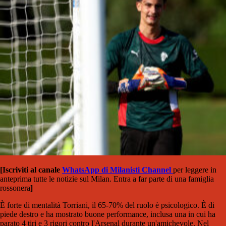
[Iscriviti al canale
WhatsApp di Milanisti Channel
per leggere in
anteprima tutte le notizie sul Milan. Entra a far parte di una famiglia
rossonera
]
È forte di mentalità Torriani, il 65-70% del ruolo è psicologico. È di
piede destro e ha mostrato buone performance, inclusa una in cui ha
parato 4 tiri e 3 rigori contro l'Arsenal durante un'amichevole. Nel