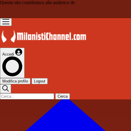
Questo sito contribuisce alla audience de
Accedi
Modifica profilo
Logout
Cerca