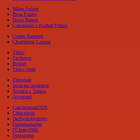
Milan Futuro
Rosa Futuro
News Futuro
Calendario e risultati Futuro
Coppe Europee
Champions League
Video
Esclusivo
Report
Video virali
Editoriale
Strategie societarie
Tecnica e Tattica
Avversari
Calcionapoli1926
Cittaceleste
Derbyderbyderby
Fantamagazine
FCInter1908
Forzaroma