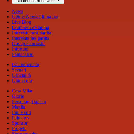
I siti del nostro network
News
Ultime News/Ultima ora
Live Blog
Conferenze Stampa
Interviste post partita
Interviste pre partita
Gossip e curiosità
Infortuni
Fantacalcio
Calciomercato
Scenari
Ufficialità
Ultima ora
Casa Milan
Glorie
Personaggi spicco
Maglia
Inni e cori
Palmares
Sponsor
Progetti
Store squadra