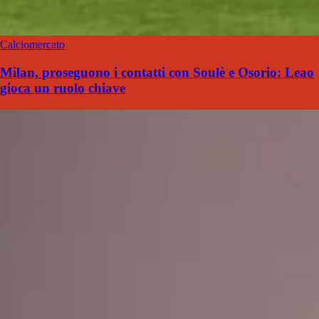
Calciomercato
Milan, proseguono i contatti con Soulè e Osorio: Leao
gioca un ruolo chiave