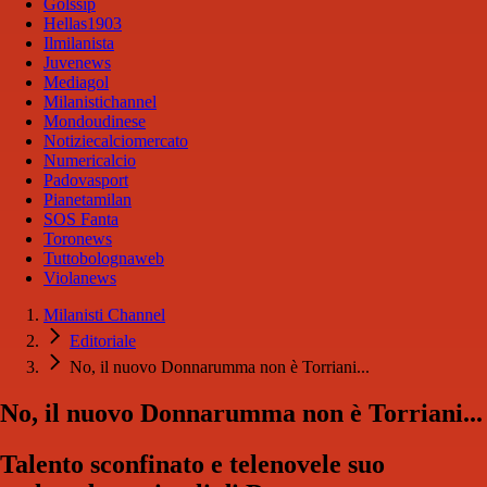
Golssip
Hellas1903
Ilmilanista
Juvenews
Mediagol
Milanistichannel
Mondoudinese
Notiziecalciomercato
Numericalcio
Padovasport
Pianetamilan
SOS Fanta
Toronews
Tuttobolognaweb
Violanews
Milanisti Channel
Editoriale
No, il nuovo Donnarumma non è Torriani...
No, il nuovo Donnarumma non è Torriani...
Talento sconfinato e telenovele suo