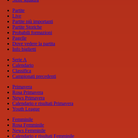
Partite
Live
Partite più importanti
Partite Storiche
Probabili formazioni
Pagelle
Dove vedere la partita
Info biglietti
Serie A
Calendario
Classifica
Campionati precedenti
Primavera
Rosa Primavera
News Primavera
Calendario e risultati Primavera
Youth League
Femminile
Rosa Femminile
News Femminile
Calendario e risultati Femminile