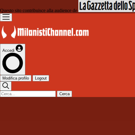
Questo sito contribuisce alla audience de
Accedi
Modifica profilo
Logout
Cerca