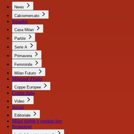
News
Calciomercato
Squadra
Casa Milan
Partite
Serie A
Primavera
Femminile
Milan Futuro
Milanisti d'Italia
Coppe Europee
Coppa italia
Video
Social
Editoriale
Milan partite e risultati live
Redazione