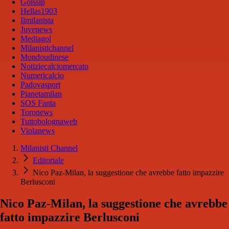
Golssip
Hellas1903
Ilmilanista
Juvenews
Mediagol
Milanistichannel
Mondoudinese
Notiziecalciomercato
Numericalcio
Padovasport
Pianetamilan
SOS Fanta
Toronews
Tuttobolognaweb
Violanews
Milanisti Channel
Editoriale
Nico Paz-Milan, la suggestione che avrebbe fatto impazzire
Berlusconi
Nico Paz-Milan, la suggestione che avrebbe
fatto impazzire Berlusconi