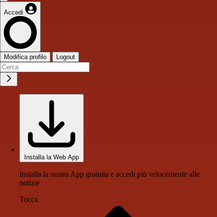
Accedi
Modifica profilo
Logout
Installa la Web App
Installa la nostra App gratuita e accedi più velocemente alle
notizie
Tocca