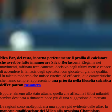
Nico Paz, del resto, incarna perfettamente il profilo di calciatore
che avrebbe fatto innamorare Silvio Berlusconi
. Elegante nei
movimenti, raffinato tecnicamente, decisivo negli ultimi metri e capace
di accendere la fantasia degli spettatori con giocate di grande qualità.
Un talento moderno che unisce estetica ed efficacia, due caratteristiche
che hanno sempre rappresentato
una priorità nella filosofia calcistica
dell'ex patron
rossonero
.
Eppure, almeno allo stato attuale, quella che affascina i tifosi milanisti
sembra destinata a rimanere poco più di una suggestione di mercato.
Le ragioni sono molteplici, ma una appare più evidente delle altre:
la
mancata qualificazione del Milan alla prossima Champions