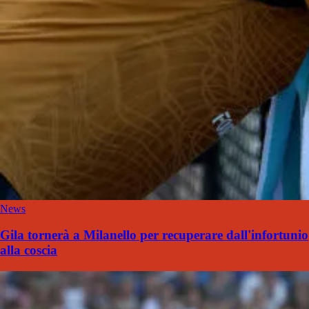
News
Gila tornerà a Milanello per recuperare dall'infortunio
alla coscia