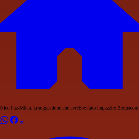
Nico Paz-Milan, la suggestione che avrebbe fatto impazzire Berlusconi