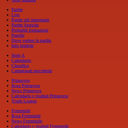
Partite
Live
Partite più importanti
Partite Storiche
Probabili formazioni
Pagelle
Dove vedere la partita
Info biglietti
Serie A
Calendario
Classifica
Campionati precedenti
Primavera
Rosa Primavera
News Primavera
Calendario e risultati Primavera
Youth League
Femminile
Rosa Femminile
News Femminile
Calendario e risultati Femminile