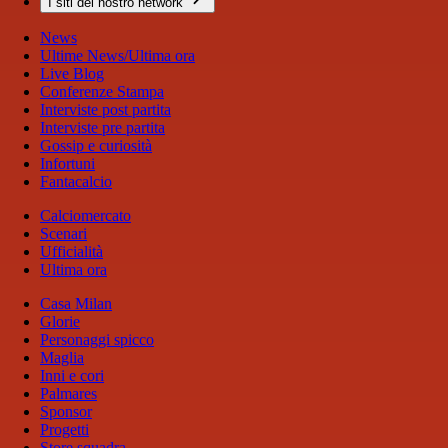
I siti del nostro network
News
Ultime News/Ultima ora
Live Blog
Conferenze Stampa
Interviste post partita
Interviste pre partita
Gossip e curiosità
Infortuni
Fantacalcio
Calciomercato
Scenari
Ufficialità
Ultima ora
Casa Milan
Glorie
Personaggi spicco
Maglia
Inni e cori
Palmares
Sponsor
Progetti
Store squadra