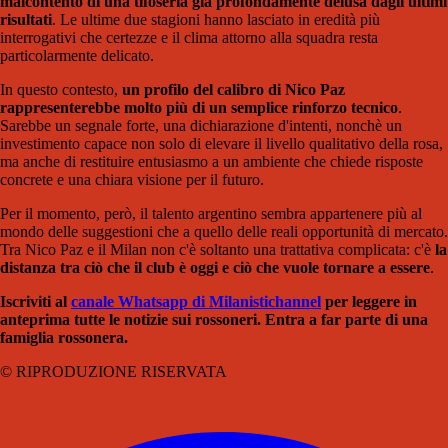
malcontento di una tifoseria già profondamente delusa dagli ultimi
risultati
. Le ultime due stagioni hanno lasciato in eredità più
interrogativi che certezze e il clima attorno alla squadra resta
particolarmente delicato.
In questo contesto,
un profilo del calibro di Nico Paz
rappresenterebbe molto più di un semplice rinforzo tecnico
.
Sarebbe un segnale forte, una dichiarazione d'intenti, nonchè un
investimento capace non solo di elevare il livello qualitativo della rosa,
ma anche di restituire entusiasmo a un ambiente che chiede risposte
concrete e una chiara visione per il futuro.
Per il momento, però, il talento argentino sembra appartenere più al
mondo delle suggestioni che a quello delle reali opportunità di mercato.
Tra Nico Paz e il Milan non c'è soltanto una trattativa complicata: c'è
la
distanza tra ciò che il club è oggi e ciò che vuole tornare a essere
.
Iscriviti al
canale Whatsapp di Milanistichannel
per leggere in
anteprima tutte le notizie sui rossoneri. Entra a far parte di una
famiglia rossonera.
© RIPRODUZIONE RISERVATA