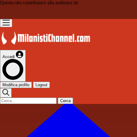
Questo sito contribuisce alla audience de
Accedi
Modifica profilo
Logout
Cerca