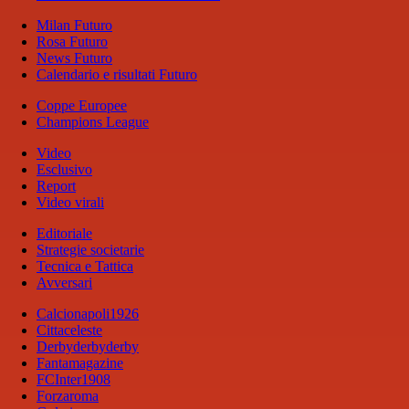
Milan Futuro
Rosa Futuro
News Futuro
Calendario e risultati Futuro
Coppe Europee
Champions League
Video
Esclusivo
Report
Video virali
Editoriale
Strategie societarie
Tecnica e Tattica
Avversari
Calcionapoli1926
Cittaceleste
Derbyderbyderby
Fantamagazine
FCInter1908
Forzaroma