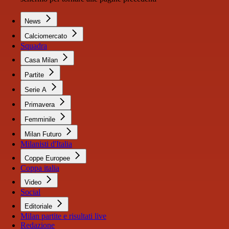
News
Calciomercato
Squadra
Casa Milan
Partite
Serie A
Primavera
Femminile
Milan Futuro
Milanisti d'Italia
Coppe Europee
Coppa italia
Video
Social
Editoriale
Milan partite e risultati live
Redazione