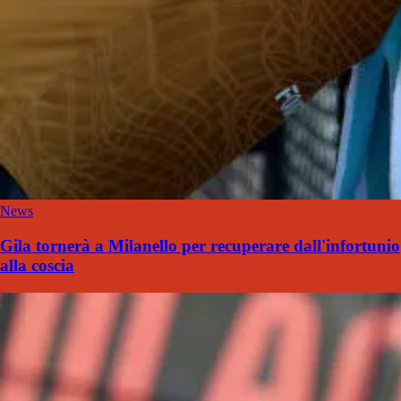
News
Gila tornerà a Milanello per recuperare dall'infortunio
alla coscia