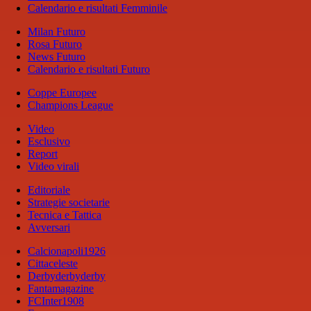
Calendario e risultati Femminile
Milan Futuro
Rosa Futuro
News Futuro
Calendario e risultati Futuro
Coppe Europee
Champions League
Video
Esclusivo
Report
Video virali
Editoriale
Strategie societarie
Tecnica e Tattica
Avversari
Calcionapoli1926
Cittaceleste
Derbyderbyderby
Fantamagazine
FCInter1908