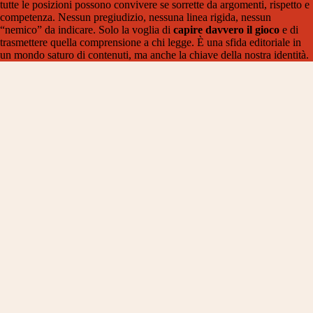
tutte le posizioni possono convivere se sorrette da argomenti, rispetto e
competenza. Nessun pregiudizio, nessuna linea rigida, nessun
“nemico” da indicare. Solo la voglia di
capire davvero il gioco
e di
trasmettere quella comprensione a chi legge. È una sfida editoriale in
un mondo saturo di contenuti, ma anche la chiave della nostra identità.