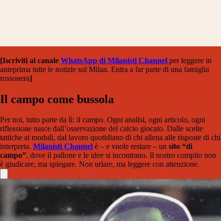
[Iscriviti al canale
WhatsApp di Milanisti Channel
per leggere in
anteprima tutte le notizie sul Milan. Entra a far parte di una famiglia
rossonera
]
Il campo come bussola
Per noi, tutto parte da lì: il campo. Ogni analisi, ogni articolo, ogni
riflessione nasce dall’osservazione del calcio giocato. Dalle scelte
tattiche ai moduli, dal lavoro quotidiano di chi allena alle risposte di chi
interpreta.
Milanisti Channel
è – e vuole restare – un
sito “di
campo”
, dove il pallone e le idee si incontrano. Il nostro compito non
è giudicare, ma spiegare. Non urlare, ma leggere con attenzione.