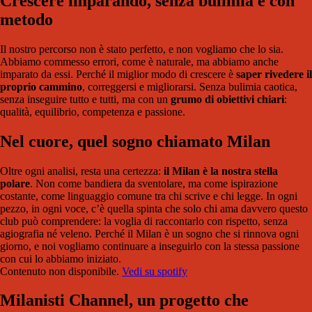
Crescere imparando, senza bulimia e con
metodo
Il nostro percorso non è stato perfetto, e non vogliamo che lo sia.
Abbiamo commesso errori, come è naturale, ma abbiamo anche
imparato da essi. Perché il miglior modo di crescere è
saper rivedere il
proprio cammino
, correggersi e migliorarsi. Senza bulimia caotica,
senza inseguire tutto e tutti, ma con un
grumo di obiettivi chiari
:
qualità, equilibrio, competenza e passione.
Nel cuore, quel sogno chiamato Milan
Oltre ogni analisi, resta una certezza:
il Milan è la nostra stella
polare
. Non come bandiera da sventolare, ma come ispirazione
costante, come linguaggio comune tra chi scrive e chi legge. In ogni
pezzo, in ogni voce, c’è quella spinta che solo chi ama davvero questo
club può comprendere: la voglia di raccontarlo con rispetto, senza
agiografia né veleno. Perché il Milan è un sogno che si rinnova ogni
giorno, e noi vogliamo continuare a inseguirlo con la stessa passione
con cui lo abbiamo iniziato.
Contenuto non disponibile.
Vedi su spotify
Milanisti Channel, un progetto che