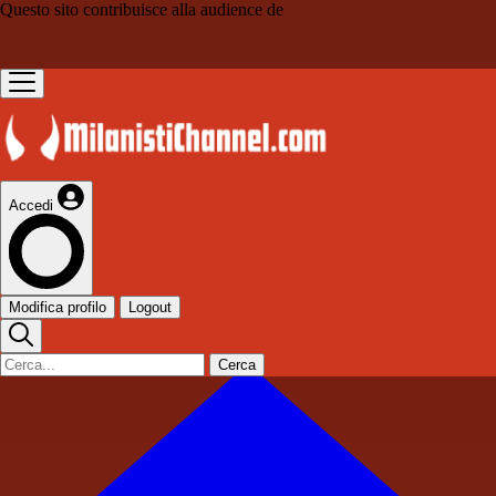
Questo sito contribuisce alla audience de
Accedi
Modifica profilo
Logout
Cerca