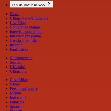
I siti del nostro network
News
Ultime News/Ultima ora
Live Blog
Conferenze Stampa
Interviste post partita
Interviste pre partita
Gossip e curiosità
Infortuni
Fantacalcio
Calciomercato
Scenari
Ufficialità
Ultima ora
Casa Milan
Glorie
Personaggi spicco
Maglia
Inni e cori
Palmares
Sponsor
Progetti