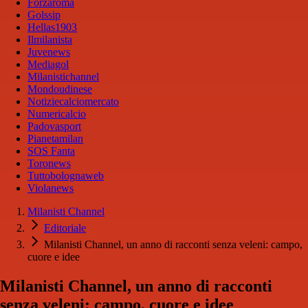
Forzaroma
Golssip
Hellas1903
Ilmilanista
Juvenews
Mediagol
Milanistichannel
Mondoudinese
Notiziecalciomercato
Numericalcio
Padovasport
Pianetamilan
SOS Fanta
Toronews
Tuttobolognaweb
Violanews
Milanisti Channel
Editoriale
Milanisti Channel, un anno di racconti senza veleni: campo,
cuore e idee
Milanisti Channel, un anno di racconti
senza veleni: campo, cuore e idee