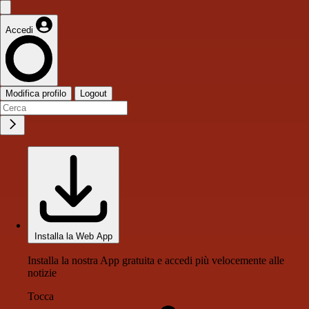
Accedi
Modifica profilo
Logout
Installa la Web App
Installa la nostra App gratuita e accedi più velocemente alle
notizie
Tocca