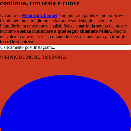
continua, con testa e cuore
Un anno di
Milanisti Channel
è un punto di partenza, non d’arrivo.
Continueremo a migliorare, a lavorare sul dettaglio, a cercare
l’equilibrio tra emozione e analisi. Senza smarrire la serietà del nostro
racconto e
senza rinunciare a quel sogno chiamato Milan
. Perché
nel calcio, come nella vita, contano le idee, ma ancora di più
il modo
in cui le si coltiva
.
Caricamento post Instagram...
© RIPRODUZIONE RISERVATA