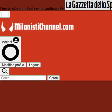
Questo sito contribuisce alla audience de
Accedi
Modifica profilo
Logout
Cerca