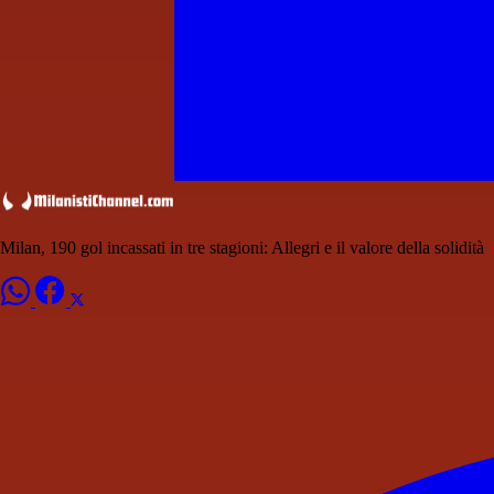
Milan, 190 gol incassati in tre stagioni: Allegri e il valore della solidità