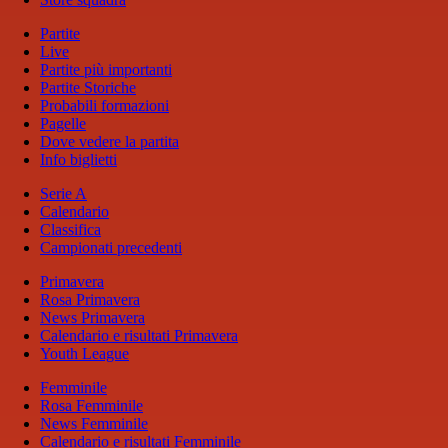
Partite
Live
Partite più importanti
Partite Storiche
Probabili formazioni
Pagelle
Dove vedere la partita
Info biglietti
Serie A
Calendario
Classifica
Campionati precedenti
Primavera
Rosa Primavera
News Primavera
Calendario e risultati Primavera
Youth League
Femminile
Rosa Femminile
News Femminile
Calendario e risultati Femminile