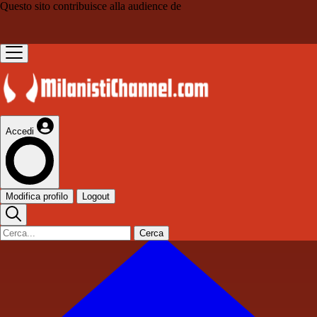
Questo sito contribuisce alla audience de
Accedi
Modifica profilo
Logout
Cerca