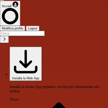
Accedi
Modifica profilo
Logout
Installa la Web App
Installa la nostra App gratuita e accedi più velocemente alle
notizie
Tocca