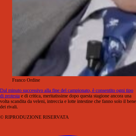
Franco Ordine
Dal minuto successivo alla fine del campionato, è consentito ogni tipo
di protesta
e di critica, meritatissime dopo questa stagione ancora una
volta scandita da veleni, intreccia e lotte intestine che fanno solo il bene
dei rivali.
© RIPRODUZIONE RISERVATA