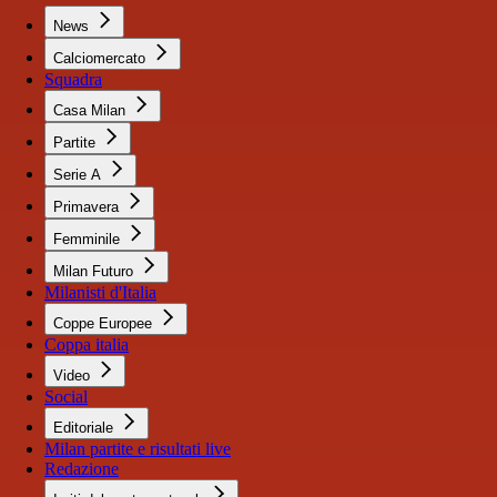
News
Calciomercato
Squadra
Casa Milan
Partite
Serie A
Primavera
Femminile
Milan Futuro
Milanisti d'Italia
Coppe Europee
Coppa italia
Video
Social
Editoriale
Milan partite e risultati live
Redazione