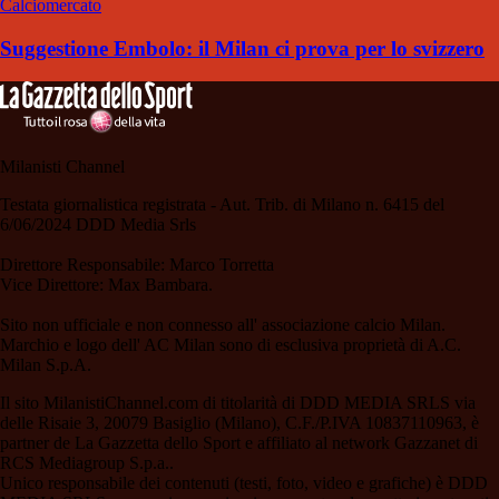
Calciomercato
Suggestione Embolo: il Milan ci prova per lo svizzero
Milanisti Channel
Testata giornalistica registrata - Aut. Trib. di Milano n. 6415 del
6/06/2024 DDD Media Srls
Direttore Responsabile: Marco Torretta
Vice Direttore: Max Bambara.
Sito non ufficiale e non connesso all' associazione calcio Milan.
Marchio e logo dell' AC Milan sono di esclusiva proprietà di A.C.
Milan S.p.A.
Il sito MilanistiChannel.com di titolarità di DDD MEDIA SRLS via
delle Risaie 3, 20079 Basiglio (Milano), C.F./P.IVA 10837110963, è
partner de La Gazzetta dello Sport e affiliato al network Gazzanet di
RCS Mediagroup S.p.a..
Unico responsabile dei contenuti (testi, foto, video e grafiche) è DDD