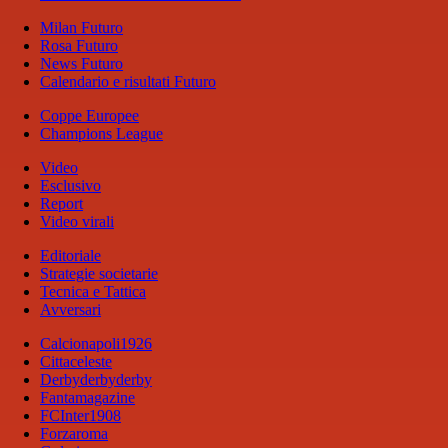
Milan Futuro
Rosa Futuro
News Futuro
Calendario e risultati Futuro
Coppe Europee
Champions League
Video
Esclusivo
Report
Video virali
Editoriale
Strategie societarie
Tecnica e Tattica
Avversari
Calcionapoli1926
Cittaceleste
Derbyderbyderby
Fantamagazine
FCInter1908
Forzaroma