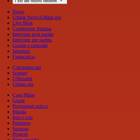
I siti del nostro network
News
Ultime News/Ultima ora
Live Blog
Conferenze Stampa
Interviste post partita
Interviste pre partita
Gossip e curiosità
Infortuni
Fantacalcio
Calciomercato
Scenari
Ufficialità
Ultima ora
Casa Milan
Glorie
Personaggi spicco
Maglia
Inni e cori
Palmares
Sponsor
Progetti
Store squadra