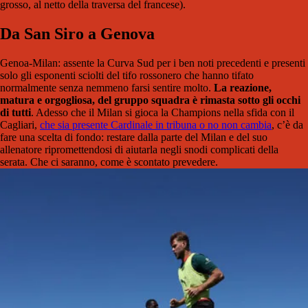
grosso, al netto della traversa del francese).
Da San Siro a Genova
Genoa-Milan: assente la Curva Sud per i ben noti precedenti e presenti
solo gli esponenti sciolti del tifo rossonero che hanno tifato
normalmente senza nemmeno farsi sentire molto.
La reazione,
matura e orgogliosa, del gruppo squadra è rimasta sotto gli occhi
di tutti
. Adesso che il Milan si gioca la Champions nella sfida con il
Cagliari,
che sia presente Cardinale in tribuna o no non cambia
, c’è da
fare una scelta di fondo: restare dalla parte del Milan e del suo
allenatore ripromettendosi di aiutarla negli snodi complicati della
serata. Che ci saranno, come è scontato prevedere.