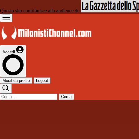
Questo sito contribuisce alla audience de
Accedi
Modifica profilo
Logout
Cerca