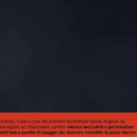
Adesso, l’unica cosa che potrebbe trasformare questa stagione da
travagliata ad affascinante sarebbe
vincere mercoledì e poi trionfare
nell’unica partita di maggio che davvero varrebbe la pena vincere
.