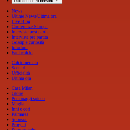
I siti del nostro network
News
Ultime News/Ultima ora
Live Blog
Conferenze Stampa
Interviste post partita
Interviste pre partita
Gossip e curiosità
Infortuni
Fantacalcio
Calciomercato
Scenari
Ufficialità
Ultima ora
Casa Milan
Glorie
Personaggi spicco
Maglia
Inni e cori
Palmares
Sponsor
Progetti
Store squadra