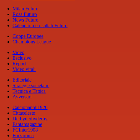
Milan Futuro
Rosa Futuro
News Futuro
Calendario e risultati Futuro
Coppe Europee
Champions League
Video
Esclusivo
Report
Video virali
Editoriale
Strategie societarie
Tecnica e Tattica
Avversari
Calcionapoli1926
Cittaceleste
Derbyderbyderby
Fantamagazine
FCInter1908
Forzaroma