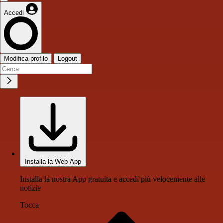
Accedi
Modifica profilo
Logout
Installa la Web App
Installa la nostra App gratuita e accedi più velocemente alle
notizie
Tocca