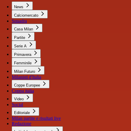
News
Calciomercato
Squadra
Casa Milan
Partite
Serie A
Primavera
Femminile
Milan Futuro
Milanisti d'Italia
Coppe Europee
Coppa italia
Video
Social
Editoriale
Milan partite e risultati live
Redazione