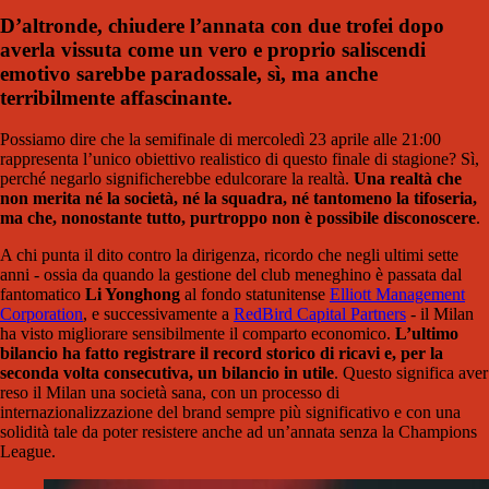
D’altronde, chiudere l’annata con due trofei dopo
averla vissuta come un vero e proprio saliscendi
emotivo sarebbe paradossale, sì, ma anche
terribilmente affascinante.
Possiamo dire che la semifinale di mercoledì 23 aprile alle 21:00
rappresenta l’unico obiettivo realistico di questo finale di stagione? Sì,
perché negarlo significherebbe edulcorare la realtà.
Una realtà che
non merita né la società, né la squadra, né tantomeno la tifoseria,
ma che, nonostante tutto, purtroppo non è possibile disconoscere
.
A chi punta il dito contro la dirigenza, ricordo che negli ultimi sette
anni - ossia da quando la gestione del club meneghino è passata dal
fantomatico
Li Yonghong
al fondo statunitense
Elliott Management
Corporation
, e successivamente a
RedBird Capital Partners
- il Milan
ha visto migliorare sensibilmente il comparto economico.
L’ultimo
bilancio ha fatto registrare il record storico di ricavi e, per la
seconda volta consecutiva, un bilancio in utile
. Questo significa aver
reso il Milan una società sana, con un processo di
internazionalizzazione del brand sempre più significativo e con una
solidità tale da poter resistere anche ad un’annata senza la Champions
League.