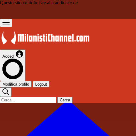
Questo sito contribuisce alla audience de
Accedi
Modifica profilo
Logout
Cerca