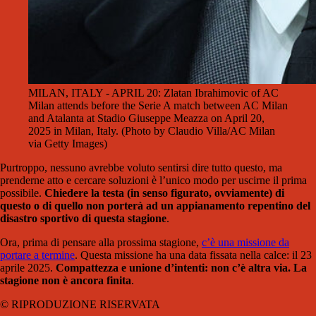
MILAN, ITALY - APRIL 20: Zlatan Ibrahimovic of AC
Milan attends before the Serie A match between AC Milan
and Atalanta at Stadio Giuseppe Meazza on April 20,
2025 in Milan, Italy. (Photo by Claudio Villa/AC Milan
via Getty Images)
Purtroppo, nessuno avrebbe voluto sentirsi dire tutto questo, ma
prenderne atto e cercare soluzioni è l’unico modo per uscirne il prima
possibile.
Chiedere la testa (in senso figurato, ovviamente) di
questo o di quello non porterà ad un appianamento repentino del
disastro sportivo di questa stagione
.
Ora, prima di pensare alla prossima stagione,
c’è una missione da
portare a termine
. Questa missione ha una data fissata nella calce: il 23
aprile 2025.
Compat­tezza e unione d’intenti: non c’è altra via. La
stagione non è ancora finita
.
© RIPRODUZIONE RISERVATA