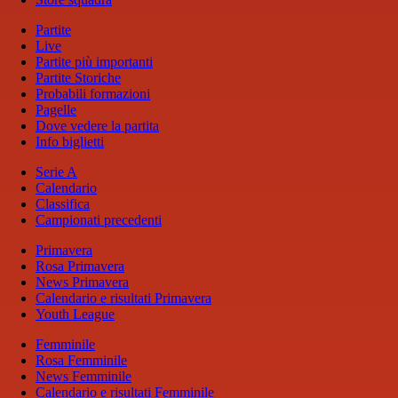
Partite
Live
Partite più importanti
Partite Storiche
Probabili formazioni
Pagelle
Dove vedere la partita
Info biglietti
Serie A
Calendario
Classifica
Campionati precedenti
Primavera
Rosa Primavera
News Primavera
Calendario e risultati Primavera
Youth League
Femminile
Rosa Femminile
News Femminile
Calendario e risultati Femminile