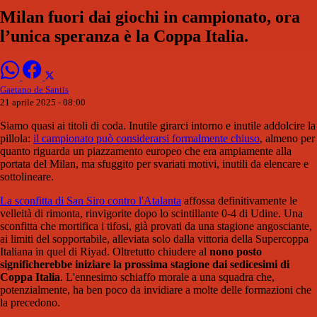
Milan fuori dai giochi in campionato, ora
l’unica speranza è la Coppa Italia.
Gaetano de Santis
21 aprile 2025 - 08:00
Siamo quasi ai titoli di coda. Inutile girarci intorno e inutile addolcire la
pillola:
il campionato può considerarsi formalmente chiuso
, almeno per
quanto riguarda un piazzamento europeo che era ampiamente alla
portata del Milan, ma sfuggito per svariati motivi, inutili da elencare e
sottolineare.
La sconfitta di San Siro contro l'Atalanta
affossa definitivamente le
velleità di rimonta, rinvigorite dopo lo scintillante 0-4 di Udine. Una
sconfitta che mortifica i tifosi, già provati da una stagione angosciante,
ai limiti del sopportabile, alleviata solo dalla vittoria della Supercoppa
Italiana in quel di Riyad. Oltretutto chiudere al
nono posto
significherebbe iniziare la prossima stagione dai sedicesimi di
Coppa Italia
. L'ennesimo schiaffo morale a una squadra che,
potenzialmente, ha ben poco da invidiare a molte delle formazioni che
la precedono.