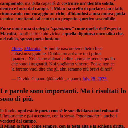
campionato
, ma dalla capacità di
costruire un’identità solida,
dentro e fuori dal campo
. Il
Milan ha scelto di parlare con i fatti
,
rinnovando con coraggio un ciclo
,
affidandosi a una nuova guida
tecnica
e
mettendo al centro un progetto sportivo sostenibile
.
Forse non è una strategia
“spontanea”
come quella dell'esperto
Marotta
, ma di certo è più vicina a
quella dignitosa normalità che,
nel calcio, spesso porta lontano
.
#Inter
,
#Marotta
: “È inutile nasconderci dietro frasi
abbastanza gratuite. Dobbiamo arrivare tra i primi
quattro…Noi siamo abituati a dire spontaneamente quello
che sono i traguardi. Noi vogliamo vincere. Poi se non ce
la faremo vuol dire che gli altri saranno più bravi di noi”.
— Davide Capano (@davide_capano)
July 28, 2025
Le parole sono importanti. Ma i risultati lo
sono di più.
In fondo,
ogni estate porta con sé le sue dichiarazioni roboanti
.
L'importante è poi accettare, con la stessa
“spontaneità”
, anche
i
verdetti del campo
.
Il Milan lo farà, come sempre, con la testa alta e la schiena dritta.