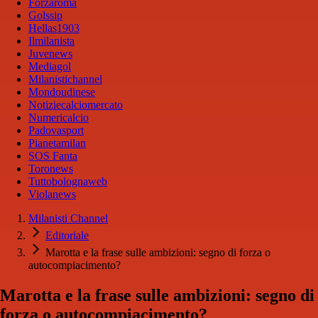
Forzaroma
Golssip
Hellas1903
Ilmilanista
Juvenews
Mediagol
Milanistichannel
Mondoudinese
Notiziecalciomercato
Numericalcio
Padovasport
Pianetamilan
SOS Fanta
Toronews
Tuttobolognaweb
Violanews
Milanisti Channel
Editoriale
Marotta e la frase sulle ambizioni: segno di forza o
autocompiacimento?
Marotta e la frase sulle ambizioni: segno di
forza o autocompiacimento?