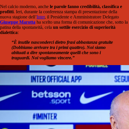
Nel calcio moderno, anche
le parole fanno credibilità, classifica e
profitti
. Ieri, durante la conferenza stampa di presentazione della
nuova stagione dell’
Inter
, il Presidente e Amministratore Delegato
Giuseppe Marotta
ha scelto una forma di comunicazione che, sotto la
patina della spontaneità, cela
un sottile esercizio di superiorità
dialettica
:
“È inutile nasconderci dietro frasi abbastanza gratuite
(Dobbiamo arrivare tra i primi quattro). Noi siamo
abituati a dire spontaneamente quelli che sono i
traguardi. Noi vogliamo vincere.”