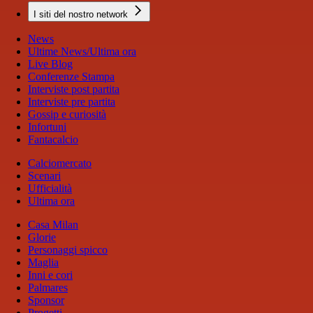
I siti del nostro network
News
Ultime News/Ultima ora
Live Blog
Conferenze Stampa
Interviste post partita
Interviste pre partita
Gossip e curiosità
Infortuni
Fantacalcio
Calciomercato
Scenari
Ufficialità
Ultima ora
Casa Milan
Glorie
Personaggi spicco
Maglia
Inni e cori
Palmares
Sponsor
Progetti