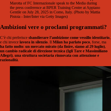
Marotta of FC Internazionale speak to the Media during
the press conference at BPER Training Centre at Appiano
Gentile on July 28, 2025 in Como, Italy. (Photo by Mattia
Pistoia - Inter/Inter via Getty Images)
Ambizioni vere o proclami programmati?
C’è chi preferisce
sbandierare l’ambizione come vessillo identitario
,
e chi invece
lavora in silenzio
. Il
Milan ha parlato poco
, forse, ma
ha fatto molto
:
un mercato mirato (da finire, siamo al 29 luglio)
,
un cambio radicale di direzione tecnica (Igli Tare e Massimiliano
Allegri)
,
una struttura societaria rinnovata con attenzione e
razionalità
.