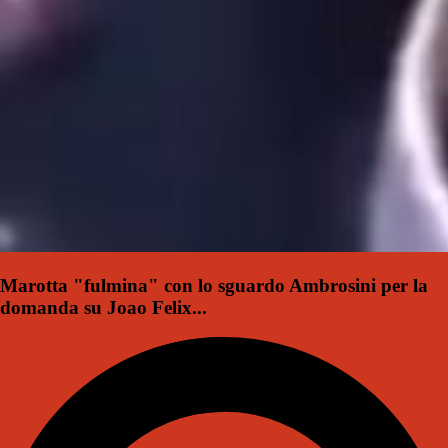
Marotta "fulmina" con lo sguardo Ambrosini per la
domanda su Joao Felix...