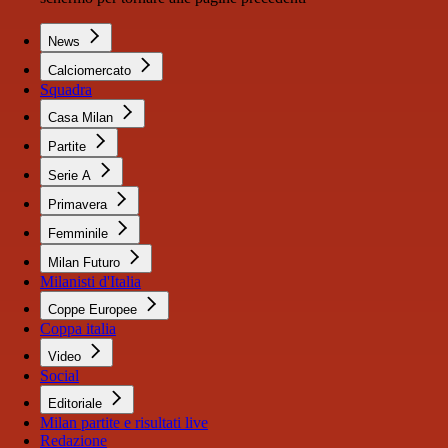
News
Calciomercato
Squadra
Casa Milan
Partite
Serie A
Primavera
Femminile
Milan Futuro
Milanisti d'Italia
Coppe Europee
Coppa italia
Video
Social
Editoriale
Milan partite e risultati live
Redazione