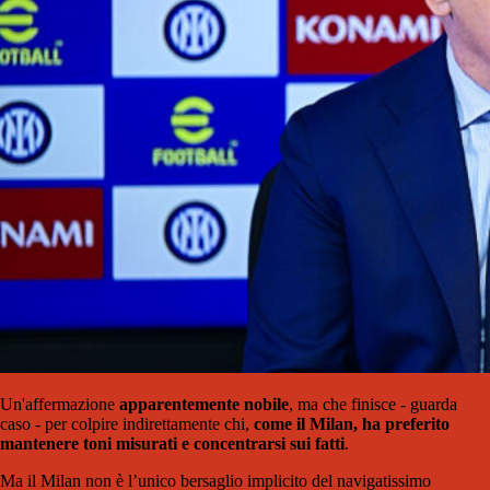
Un'affermazione
apparentemente nobile
, ma che finisce - guarda
caso - per colpire indirettamente chi,
come il Milan, ha preferito
mantenere toni misurati e concentrarsi sui fatti
.
Ma il Milan non è l’unico bersaglio implicito del navigatissimo