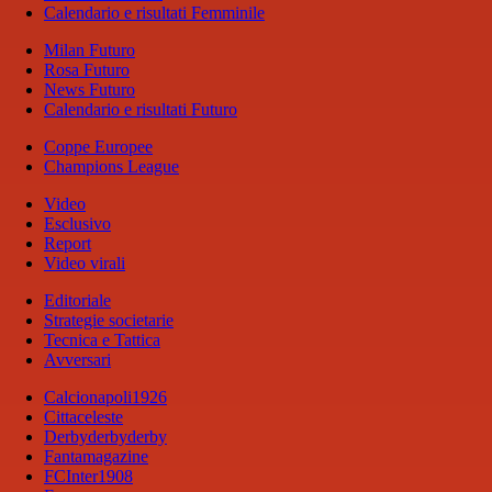
Calendario e risultati Femminile
Milan Futuro
Rosa Futuro
News Futuro
Calendario e risultati Futuro
Coppe Europee
Champions League
Video
Esclusivo
Report
Video virali
Editoriale
Strategie societarie
Tecnica e Tattica
Avversari
Calcionapoli1926
Cittaceleste
Derbyderbyderby
Fantamagazine
FCInter1908