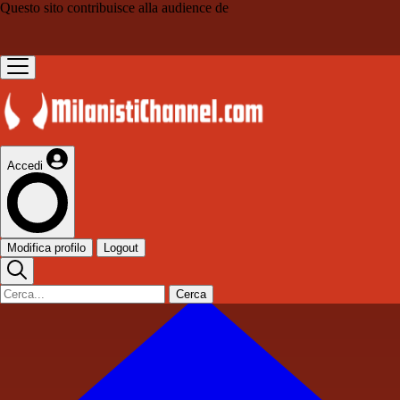
Questo sito contribuisce alla audience de
Accedi
Modifica profilo
Logout
Cerca