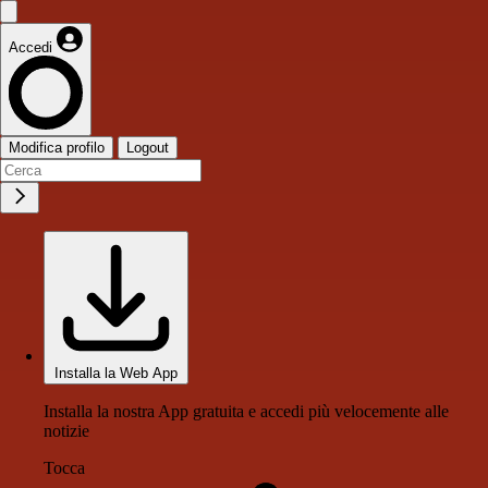
Accedi
Modifica profilo
Logout
Installa la Web App
Installa la nostra App gratuita e accedi più velocemente alle
notizie
Tocca