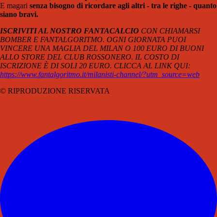
E magari
senza bisogno di ricordare agli altri - tra le righe - quanto
siano bravi.
ISCRIVITI AL NOSTRO FANTACALCIO
CON CHIAMARSI
BOMBER E FANTALGORITMO. OGNI GIORNATA PUOI
VINCERE UNA MAGLIA DEL MILAN O 100 EURO DI BUONI
ALLO STORE DEL CLUB ROSSONERO. IL COSTO DI
ISCRIZIONE È DI SOLI 20 EURO. CLICCA AL LINK QUI:
https://www.fantalgoritmo.it/milanisti-channel/?utm_source=web
© RIPRODUZIONE RISERVATA