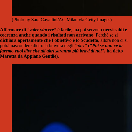
(Photo by Sara Cavallini/AC Milan via Getty Images)
Affermare di
“voler vincere”
è facile
, ma poi servono
nervi saldi e
coerenza anche quando i risultati non arrivano
. Perché
se si
dichiara apertamente che l’obiettivo è lo Scudetto
, allora non ci si
potrà nascondere dietro la bravura degli
"altri”
(
"Poi se non ce la
faremo vuol dire che gli altri saranno più bravi di noi",
ha detto
Marotta da Appiano Gentile
).