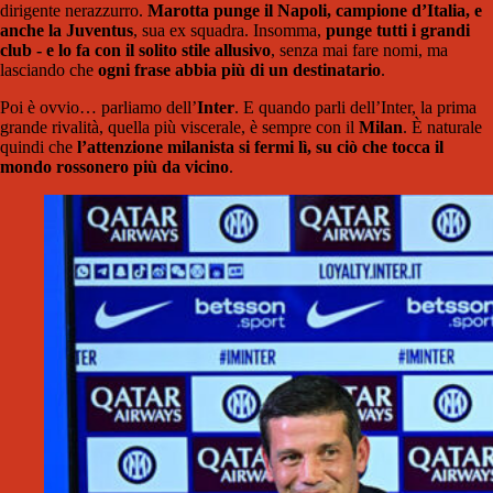
dirigente nerazzurro.
Marotta punge il Napoli, campione d’Italia, e
anche la Juventus
, sua ex squadra. Insomma,
punge tutti i grandi
club - e lo fa con il solito stile allusivo
, senza mai fare nomi, ma
lasciando che
ogni frase abbia più di un destinatario
.
Poi è ovvio… parliamo dell’
Inter
. E quando parli dell’Inter, la prima
grande rivalità, quella più viscerale, è sempre con il
Milan
. È naturale
quindi che
l’attenzione milanista si fermi lì, su ciò che tocca il
mondo rossonero più da vicino
.