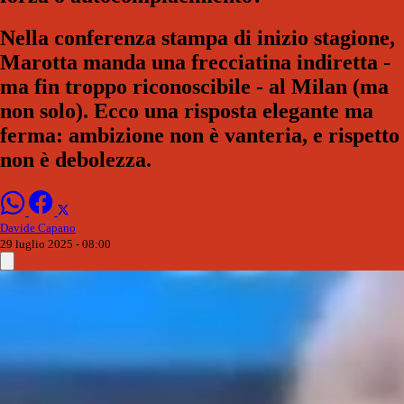
Nella conferenza stampa di inizio stagione,
Marotta manda una frecciatina indiretta -
ma fin troppo riconoscibile - al Milan (ma
non solo). Ecco una risposta elegante ma
ferma: ambizione non è vanteria, e rispetto
non è debolezza.
Davide Capano
29 luglio 2025 - 08:00